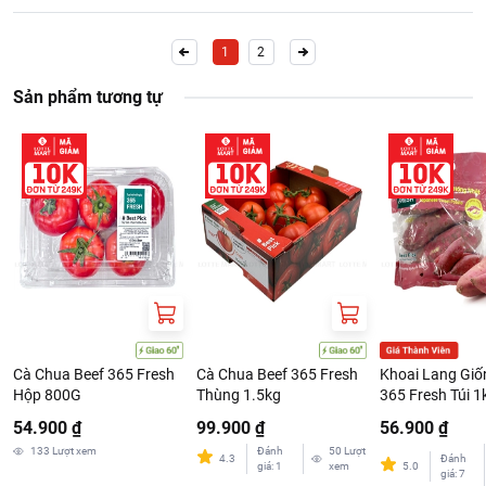
1
2
Sản phẩm tương tự
Cà Chua Beef 365 Fresh
Cà Chua Beef 365 Fresh
Khoai Lang Giố
Hộp 800G
Thùng 1.5kg
365 Fresh Túi 1
54.900 ₫
99.900 ₫
56.900 ₫
133
Lượt xem
Đánh
50
Lượt
4.3
Đánh
giá
:
1
xem
5.0
giá
:
7