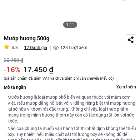
1
/
1
Mướp hương 500g
4.8
12 Đánh giá
128
Lượt xem
20.750 ₫
-16%
17.450 ₫
Giá sản phẩm đã gồm VAT và chưa gồm phí vận chuyển (nếu có)
Xem thêm
Mô tả ngắn
Mướp hương là loại mướp phổ biến và quen thuộc với mâm cơm
Việt. Nếu mướp đắng nổi bật với vị đắng riêng biệt thì mướp hương
lại sở hữu vị thơm rất đặc trưng. Không chỉ vậy, loại thực phẩm
mang trong mình hương thơm này còn có tác dụng rất lớn với sức
khỏe.
Não của chúng ta muốn vận hành tốt thì nhất định không thể thiếu
oxy. Tuy nhiên, nếu thiếu chất sắt thì lượng oxy sẽ không đủ để