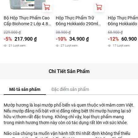
Bộ Hộp Thực Phẩm Cao
Hộp Thực Phẩm Trữ
Hộp Thực Phẩm
Cấp Biohome 2 Lớp 4.8L
Đông Hokkaido 290ml
Đông Hokkaido
(Giao Màu Ngẫu Nhiên)
Nhiều Màu
Nhiều Màu
229.000 ₫
38.900 ₫
68.900 ₫
-5%
217.900 ₫
-10%
34.900 ₫
-12%
60.900
21
Lượt xem
27
Lượt xem
17
Lượt xem
Chi Tiết Sản Phẩm
Mô tả sản phẩm
Đặc điểm sản phẩm
Mướp hương là loại mướp phổ biến và quen thuộc với mâm cơm Việt.
Nếu mướp đắng nổi bật với vị đắng riêng biệt thì mướp hương lại sở
hữu vị thơm rất đặc trưng. Không chỉ vậy, loại thực phẩm mang
trong mình hương thơm này còn có tác dụng rất lớn với sức khỏe.
Não của chúng ta muốn vận hành tốt thì nhất định không thể thiếu