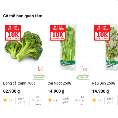
Có thể bạn quan tâm
Bông cải xanh 700g
Cải Ngọt 250G
Rau Dền 250G
62.930 ₫
14.900 ₫
14.900 ₫
29
162
Đánh
Đánh
Đánh
5.0
Lượt
4.8
Lượt
5.0
giá
:
16
giá
:
3
giá
:
1
xem
xem