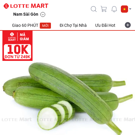
Mướp hương 500g
Nam Sài Gòn
Giao 60 PHÚT
Đi Chợ Tại Nhà
Ưu Đãi Hot
Khuyế
MỚI