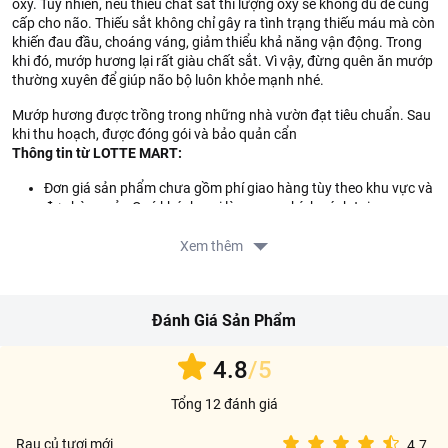
oxy. Tuy nhiên, nếu thiếu chất sắt thì lượng oxy sẽ không đủ để cung
cấp cho não. Thiếu sắt không chỉ gây ra tình trạng thiếu máu mà còn
khiến đau đầu, choáng váng, giảm thiểu khả năng vận động. Trong
khi đó, mướp hương lại rất giàu chất sắt. Vì vậy, đừng quên ăn mướp
thường xuyên để giúp não bộ luôn khỏe mạnh nhé.
Mướp hương được trồng trong những nhà vườn đạt tiêu chuẩn. Sau
khi thu hoạch, được đóng gói và bảo quản cẩn
Thông tin từ LOTTE MART:
Đơn giá sản phẩm chưa gồm phí giao hàng tùy theo khu vực và
đơn hàng của Quý khách, vui lòng xem chính sách tại:
https://www.lottemart.vn/vi-nsg/faq/39
Chính sách bảo hành sản phẩm tại:
Xem thêm
https://www.lottemart.vn/vi-nsg/faq/85
Đánh Giá Sản Phẩm
4.8
/5
Tổng 12 đánh giá
Rau củ tươi mới
4.7