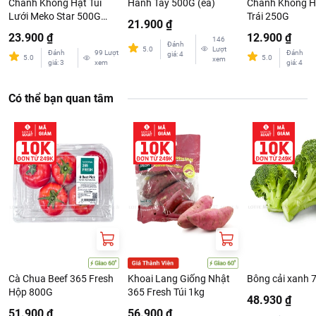
Chanh Không Hạt Túi
Hành Tây 500G (ea)
Chanh Không H
Lưới Meko Star 500G
Trái 250G
21.900 ₫
(ea)
23.900 ₫
12.900 ₫
146
Đánh
5.0
Lượt
Đánh
99
Lượt
Đánh
giá
:
4
5.0
5.0
xem
giá
:
3
xem
giá
:
4
Có thể bạn quan tâm
Cà Chua Beef 365 Fresh
Khoai Lang Giống Nhật
Bông cải xanh 
Hộp 800G
365 Fresh Túi 1kg
48.930 ₫
51.900 ₫
56.900 ₫