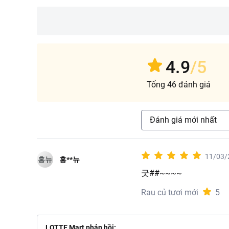
4.9
/5
Tổng 46 đánh giá
Đánh giá mới nhất
11/03/
홍뉴
홍**뉴
굿##~~~~
Rau củ tươi mới
5
LOTTE Mart phản hồi: