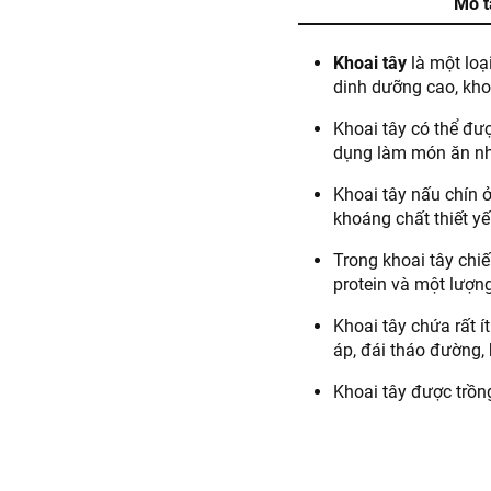
Mô t
Khoai tây
là một loạ
dinh dưỡng cao, kho
Khoai tây có thể đư
dụng làm món ăn nhẹ
Khoai tây nấu chín 
khoáng chất thiết yế
Trong khoai tây chi
protein và một lượng
Khoai tây chứa rất í
áp, đái tháo đường, 
Khoai tây được trồn
tươi sạch, vệ sinh a