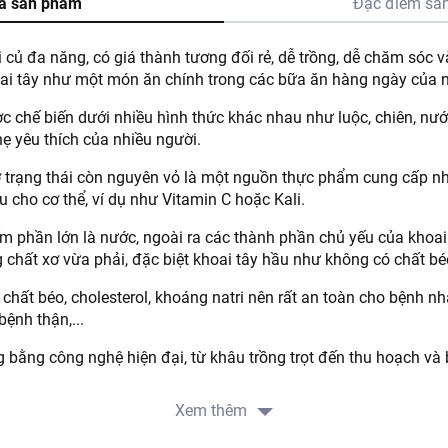
ả sản phẩm
Đặc điểm sả
i củ đa năng, có giá thành tương đối rẻ, dễ trồng, dễ chăm sóc 
ai tây như một món ăn chính trong các bữa ăn hàng ngày của nh
ợc chế biến dưới nhiều hình thức khác nhau như luộc, chiên, n
 yêu thích của nhiều người.
ở trạng thái còn nguyên vỏ là một nguồn thực phẩm cung cấp nhi
u cho cơ thể, ví dụ như Vitamin C hoặc Kali.
ếm phần lớn là nước, ngoài ra các thành phần chủ yếu của khoai
 chất xơ vừa phải, đặc biệt khoai tây hầu như không có chất bé
t chất béo, cholesterol, khoáng natri nên rất an toàn cho bệnh n
bệnh thận,...
g bằng công nghệ hiện đại, từ khâu trồng trọt đến thu hoạch 
n toàn thực phẩm.
Xem thêm