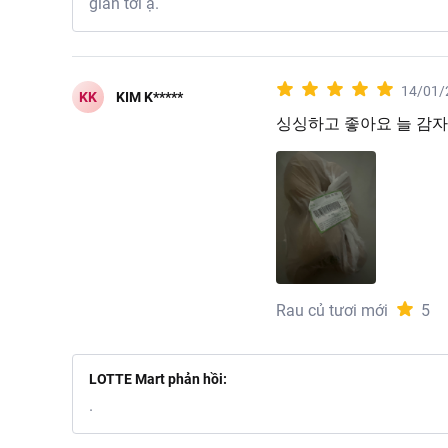
gian tới ạ.
14/01/
KK
KIM K*****
싱싱하고 좋아요 늘 감
Rau củ tươi mới
5
LOTTE Mart phản hồi:
.