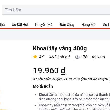
 Nhà
Ưu Đãi Hot
Khuyến Mãi
Bán Chạy
Hàng Mới
Sự K
Khoai tây vàng 400g
4.9
46 Đánh giá
178
Lượt xem
19.960 ₫
Giá sản phẩm đã gồm VAT và chưa gồm phí vận chuyển (
Mô tả ngắn
Khoai tây
là một loại củ đa năng, có giá thành
dinh dưỡng cao, khoai tây như một món ăn chín
Khoai tây nấu chín ở trạng thái còn nguyên vỏ
khoáng chất thiết yếu cho cơ thể, ví dụ như Vit