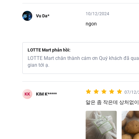
10/12/2024
Vu Da*
ngon
LOTTE Mart phản hồi:
LOTTE Mart chân thành cám ơn Quý khách đã quan 
gian tới ạ.
07/12/
KK
KIM K*****
알은 좀 작은데 상처없이