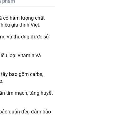
n phẩm
và có hàm lượng chất
iều gia đình Việt.
ướng và thường được sử
ều loại vitamin và
 tây bao gồm carbs,
o.
hân tim mạch, tăng huyết
và bảo quản đều đảm bảo