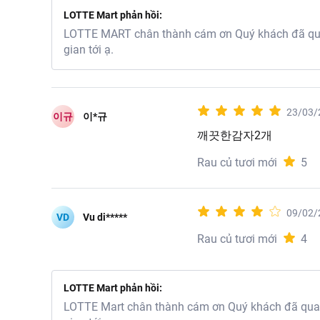
LOTTE Mart phản hồi:
LOTTE MART chân thành cám ơn Quý khách đã quan
gian tới ạ.
23/03/
이규
이*규
깨끗한감자2개
Rau củ tươi mới
5
09/02/
VD
Vu di*****
Rau củ tươi mới
4
LOTTE Mart phản hồi:
LOTTE Mart chân thành cám ơn Quý khách đã quan 