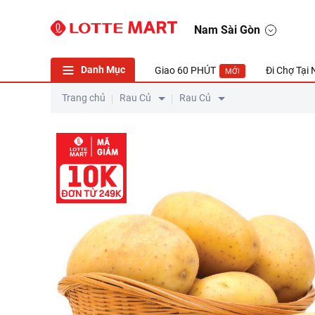
Khoai tây vàng 400g
Nam Sài Gòn
Danh Mục
Giao 60 PHÚT
Đi Chợ Tại
MỚI
Trang chủ
Rau Củ
Rau Củ