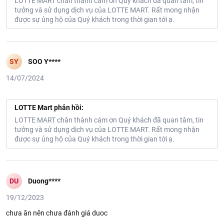
LOTTE MART chân thành cám ơn Quý khách đã quan tâm, tin
tưởng và sử dụng dịch vụ của LOTTE MART. Rất mong nhận
được sự ủng hộ của Quý khách trong thời gian tới ạ.
Món ngon gợi ý:
Canh bắp cải, salad bắp cải, bắp cải xào thịt bò, bắp
cải luộc...
SY
SOO Y****
Thông tin từ LOTTE MART:
14/07/2024
Đơn giá sản phẩm chưa gồm phí giao hàng tùy theo khu vực và
đơn hàng của Quý khách, vui lòng xem chính sách tại:
https://www.lottemart.vn/vi-nsg/faq/39
LOTTE Mart phản hồi:
Chính sách bảo hành sản phẩm tại:
LOTTE MART chân thành cám ơn Quý khách đã quan tâm, tin
https://www.lottemart.vn/vi-nsg/faq/85
tưởng và sử dụng dịch vụ của LOTTE MART. Rất mong nhận
được sự ủng hộ của Quý khách trong thời gian tới ạ.
DU
Duong****
19/12/2023
chưa ăn nên chưa đánh giá duoc