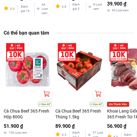
39.900 ₫
44
Đánh
8
Lượt
Đánh
4.8
5.0
Lượt
giá
:
5
xem
90
Lượt xem
giá
:
16
xem
Có thể bạn quan tâm
Cà Chua Beef 365 Fresh
Cà Chua Beef 365 Fresh
Khoai Lang Giố
Hộp 800G
Thùng 1.5kg
365 Fresh Túi 1
51.900 ₫
89.900 ₫
56.900 ₫
136
Lượt xem
Đánh
57
Lượt
4.3
Đánh
giá
:
1
xem
5.0