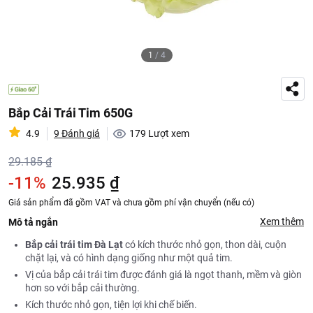
1
/
4
Bắp Cải Trái Tim 650G
4.9
9 Đánh giá
179
Lượt xem
29.185 ₫
-11%
25.935 ₫
Giá sản phẩm đã gồm VAT và chưa gồm phí vận chuyển (nếu có)
Xem thêm
Mô tả ngắn
Bắp cải trái tim Đà Lạt
có kích thước nhỏ gọn, thon dài, cuộn
chặt lại, và có hình dạng giống như một quả tim.
Vị của bắp cải trái tim được đánh giá là ngọt thanh, mềm và giòn
hơn so với bắp cải thường.
Kích thước nhỏ gọn, tiện lợi khi chế biến.