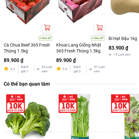
Có vị ngọt, mọng nước
Bí Hạt Đậu 1kg
Cà Chua Beef 365 Fresh
Khoai Lang Giống Nhật
83.900 ₫
Thùng 1.5kg
365 Fresh Thùng 1.5kg
15
Lượt xem
89.900 ₫
89.900 ₫
Đánh
54
Lượt
Đánh
57
Lượt
4.3
5.0
giá
:
1
xem
giá
:
3
xem
Có thể bạn quan tâm