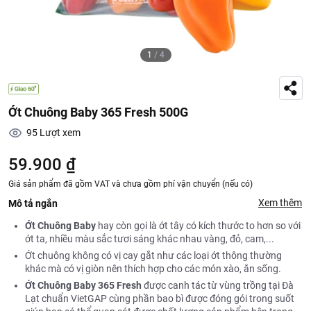
1
/
4
Ớt Chuông Baby 365 Fresh 500G
95
Lượt xem
59.900 ₫
Giá sản phẩm đã gồm VAT và chưa gồm phí vận chuyển (nếu có)
Xem thêm
Mô tả ngắn
Ớt Chuông
Baby
hay còn gọi là ớt tây có kích thước to hơn so với
ớt ta, nhiều màu sắc tươi sáng khác nhau vàng, đỏ, cam,...
Ớt chuông không có vị cay gắt như các loại ớt thông thường
khác mà có vị giòn nên thích hợp cho các món xào, ăn sống.
Ớt Chuông
Baby
365 Fresh
được canh tác từ vùng trồng tại Đà
Lạt chuẩn VietGAP cùng phần bao bì được đóng gói trong suốt