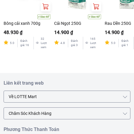
Bông cải xanh 700g
Cải Ngọt 250G
Rau Dền 250G
Hướng dẫn sử dụng:
Rửa sạch trước khi chế biến.
48.930 ₫
14.900 ₫
14.900 ₫
Hướng dẫn bảo quản:
Bảo quản ngăn mát tủ lạnh.
32
165
Đánh
Đánh
Đánh
5.0
Lượt
4.8
Lượt
5.0
giá
:
16
giá
:
3
giá
:
1
Xuất xứ:
Việt Nam
xem
xem
Hạn sử dụng:
7 ngày kể từ ngày đóng gói.
Gợi ý món ngon:
Chế biến được đa dạng món ngon như salad, ăn
sống hoặc kèm với các món nướng đều ngon.
Liên kết trang web
Về LOTTE Mart
Chăm Sóc Khách Hàng
Phương Thức Thanh Toán