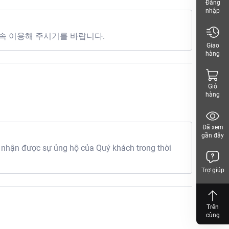
Đăng
nhập
속 이용해 주시기를 바랍니다.
Giao
hàng
Giỏ
hàng
Đã xem
gần đây
 nhận được sự ủng hộ của Quý khách trong thời
Trợ giúp
Trên
cùng