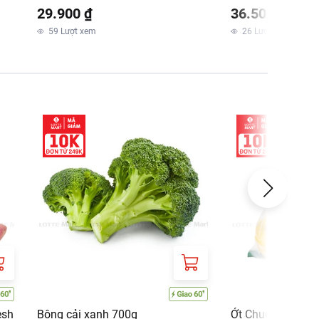
29.900 ₫
36.500 ₫
59
Lượt xem
26
Lượt xem
esh
Bông cải xanh 700g
Ớt Chuông 365 F