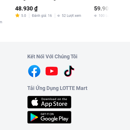
48.930 ₫
59.900 ₫
5.0
Đánh giá
:
16
52
Lượt xem
100
Lượt xem
em
Kết Nối Với Chúng Tôi
Tải Ứng Dụng LOTTE Mart