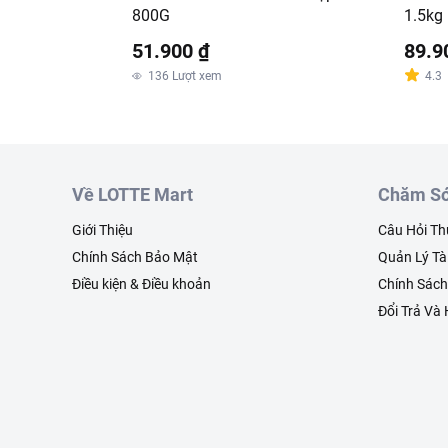
800G
1.5kg
51.900 ₫
89.9
136
Lượt xem
4.3
Về LOTTE Mart
Chăm Só
Giới Thiệu
Câu Hỏi T
Chính Sách Bảo Mật
Quản Lý Tà
Điều kiện & Điều khoản
Chính Sác
Đổi Trả Và