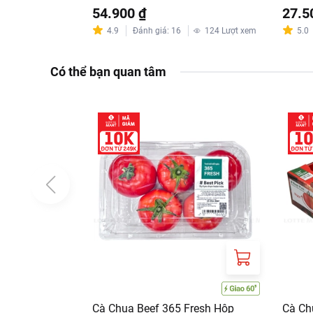
54.900 ₫
27.5
4.9
Đánh giá
:
16
124
Lượt xem
5.0
Có thể bạn quan tâm
Cà Chua Beef 365 Fresh Hộp
Cà Ch