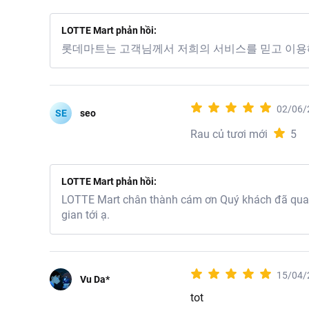
LOTTE Mart phản hồi:
롯데마트는 고객님께서 저희의 서비스를 믿고 이용
02/06/
SE
seo
Rau củ tươi mới
5
LOTTE Mart phản hồi:
LOTTE Mart chân thành cám ơn Quý khách đã quan 
gian tới ạ.
15/04/
Vu Da*
tot