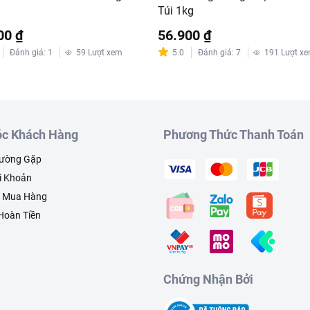
Túi 1kg
00 ₫
56.900 ₫
Đánh giá
:
1
59
Lượt xem
5.0
Đánh giá
:
7
191
Lượt x
c Khách Hàng
Phương Thức Thanh Toán
hường Gặp
i Khoản
h Mua Hàng
 Hoàn Tiền
Chứng Nhận Bởi