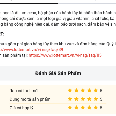
a học là Allium cepa, bộ phận của hành tây là phần thân hành n
ông chỉ được xem là một loại gia vị giàu vitamin, a-xít folic, k
g bằng công nghệ hiện đại, đảm bảo tươi sạch, đảm bảo vệ sin
RT:
ưa gồm phí giao hàng tùy theo khu vực và đơn hàng của Quý k
://www.lottemart.vn/vi-nsg/faq/39
h sản phẩm tại:
https://www.lottemart.vn/vi-nsg/faq/85
Đánh Giá Sản Phẩm
Rau củ tươi mới
5
Đúng mô tả sản phẩm
5
Giá cả hợp lý
5