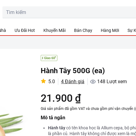
 Nhà
Ưu Đãi Hot
Khuyến Mãi
Bán Chạy
Hàng Mới
Sự K
Hành Tây 500G (ea)
5.0
4 Đánh giá
148
Lượt xem
21.900 ₫
Giá sản phẩm đã gồm VAT và chưa gồm phí vận chuyển (
Mô tả ngắn
Hành tây
có tên khoa học là Allium cepa, bộ p
là phần củ. Hành tây không chỉ được xem là một l