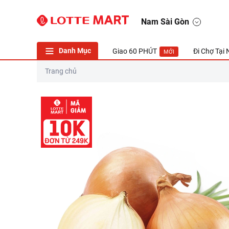
Hành Tây 500G (ea)
Nam Sài Gòn
Danh Mục
Giao 60 PHÚT
Đi Chợ Tại
MỚI
Trang chủ