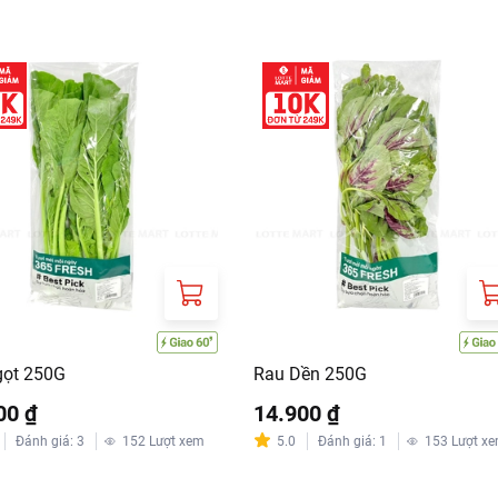
gọt 250G
Rau Dền 250G
00 ₫
14.900 ₫
Đánh giá
:
3
152
Lượt xem
5.0
Đánh giá
:
1
153
Lượt x