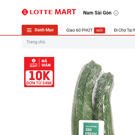
Bí Ngòi Xanh 365 Fresh 700G
Nam Sài Gòn
Danh Mục
Giao 60 PHÚT
Đi Chợ Tại
MỚI
Trang chủ