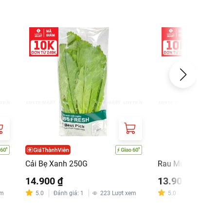
Cải Bẹ Xanh 250G
Rau Muống 250G
14.900 ₫
13.900 ₫
em
5.0
Đánh giá
:
1
223
Lượt xem
5.0
Đánh giá
:
2