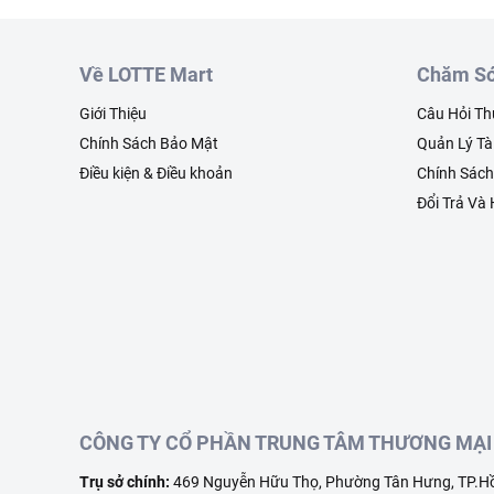
Về LOTTE Mart
Chăm Só
Giới Thiệu
Câu Hỏi T
Chính Sách Bảo Mật
Quản Lý Tà
Điều kiện & Điều khoản
Chính Sác
Đổi Trả Và
CÔNG TY CỔ PHẦN TRUNG TÂM THƯƠNG MẠI 
Trụ sở chính:
469 Nguyễn Hữu Thọ, Phường Tân Hưng, TP.Hồ