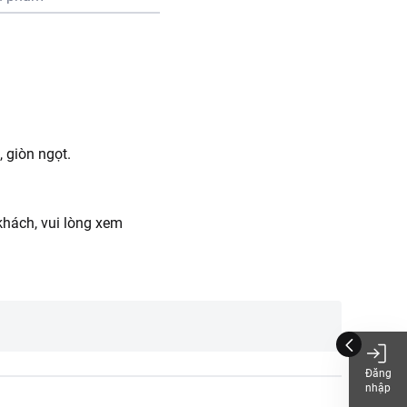
 giòn ngọt.
hách, vui lòng xem
Đăng
nhập