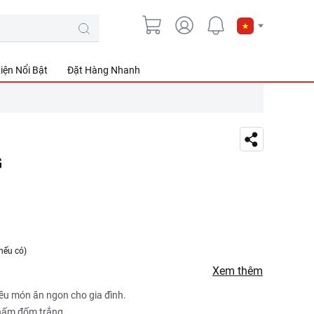
iện Nổi Bật
Đặt Hàng Nhanh
G
nếu có)
Xem thêm
iều món ăn ngon cho gia đình.
chấm đốm trắng.