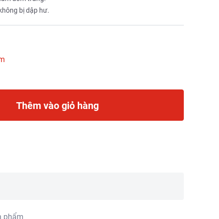
 không bị dập hư.
ẩm
Thêm vào giỏ hàng
n phẩm