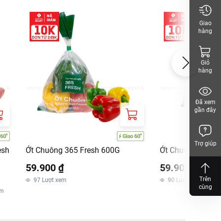
Giao
hàng
Giỏ
hàng
Đã xem
gần đây
Trợ giúp
esh
Ớt Chuông 365 Fresh 600G
Ớt Chuông Baby 
59.900 ₫
59.900 ₫
Trên
97
Lượt xem
90
Lượt xem
cùng
em