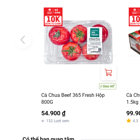
Cà Chua Beef 365 Fresh Hộp
Cà Ch
800G
1.5kg
54.900 ₫
99.9
132
Lượt xem
4.3
Có thể bạn quan tâm