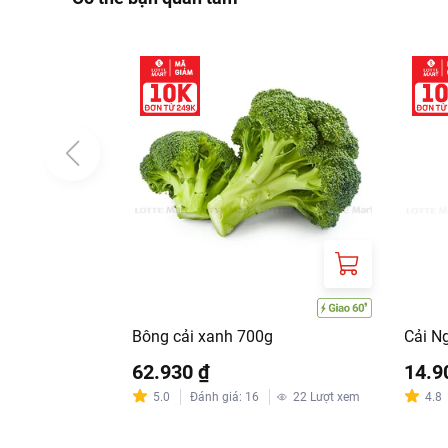
Bông cải xanh 700g
Cải N
62.930 ₫
14.9
5.0
Đánh giá
:
16
22
Lượt xem
4.8