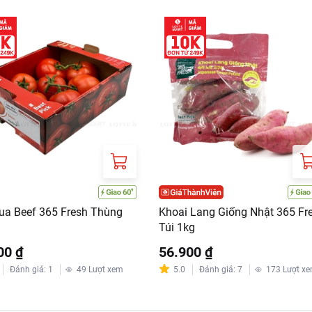
ua Beef 365 Fresh Thùng
Khoai Lang Giống Nhật 365 Fr
Túi 1kg
00 ₫
56.900 ₫
Đánh giá
:
1
49
Lượt xem
5.0
Đánh giá
:
7
173
Lượt x