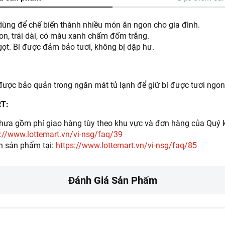
dùng để chế biến thành nhiều món ăn ngon cho gia đình.
gon, trái dài, có màu xanh chấm đốm trắng.
gọt. Bí được đảm bảo tươi, không bị dập hư.
được bảo quản trong ngăn mát tủ lạnh để giữ bí được tươi ngon,
RT:
ưa gồm phí giao hàng tùy theo khu vực và đơn hàng của Quý k
://www.lottemart.vn/vi-nsg/faq/39
h sản phẩm tại:
https://www.lottemart.vn/vi-nsg/faq/85
Đánh Giá Sản Phẩm