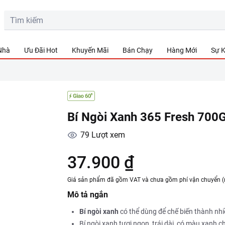
 Nhà
Ưu Đãi Hot
Khuyến Mãi
Bán Chạy
Hàng Mới
Sự K
Bí Ngòi Xanh 365 Fresh 700
79
Lượt xem
37.900 ₫
Giá sản phẩm đã gồm VAT và chưa gồm phí vận chuyển (
Mô tả ngắn
Bí ngòi xanh
có thể dùng để chế biến thành nh
Bí ngòi xanh tươi ngon, trái dài, có màu xanh 