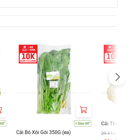
Cải Thảo 900G
Cải Bó Xôi Gói 350G (ea)
29.610 ₫