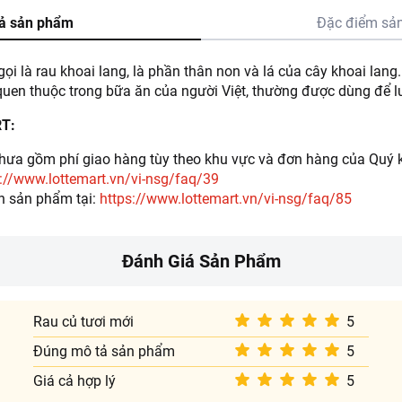
ả sản phẩm
Đặc điểm sả
ọi là rau khoai lang, là phần thân non và lá của cây khoai lang.
 quen thuộc trong bữa ăn của người Việt, thường được dùng để l
RT:
ưa gồm phí giao hàng tùy theo khu vực và đơn hàng của Quý k
://www.lottemart.vn/vi-nsg/faq/39
h sản phẩm tại:
https://www.lottemart.vn/vi-nsg/faq/85
Đánh Giá Sản Phẩm
Rau củ tươi mới
5
Đúng mô tả sản phẩm
5
Giá cả hợp lý
5