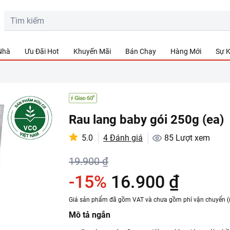
 Nhà
Ưu Đãi Hot
Khuyến Mãi
Bán Chạy
Hàng Mới
Sự K
Rau lang baby gói 250g (ea)
5.0
4 Đánh giá
85
Lượt xem
19.900 ₫
-15%
16.900 ₫
Giá sản phẩm đã gồm VAT và chưa gồm phí vận chuyển (
Mô tả ngắn