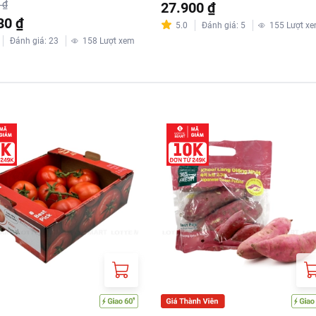
 ₫
27.900 ₫
80 ₫
5.0
Đánh giá
:
5
155
Lượt x
Đánh giá
:
23
158
Lượt xem