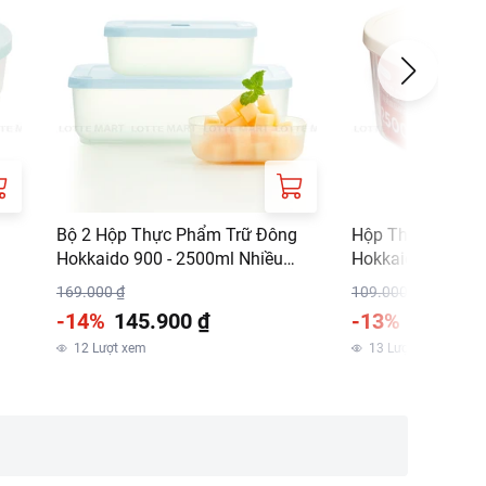
Bộ 2 Hộp Thực Phẩm Trữ Đông
Hộp Thực Phẩm 
Hokkaido 900 - 2500ml Nhiều
Hokkaido 2500ml
Màu
169.000 ₫
109.000 ₫
-14%
145.900 ₫
-13%
94.900 
12
Lượt xem
13
Lượt xem