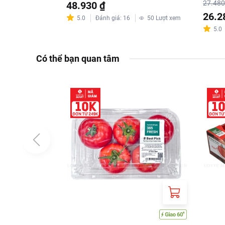
27.480
48.930 ₫
26.2
5.0
Đánh giá
:
16
50
Lượt xem
5.0
Có thể bạn quan tâm