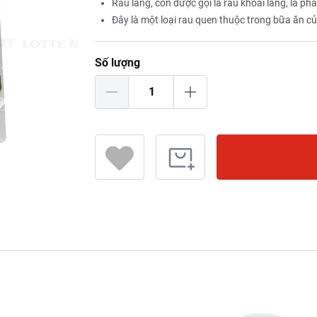
Rau lang, còn được gọi là rau khoai lang, là ph
Đây là một loại rau quen thuộc trong bữa ăn c
Số lượng