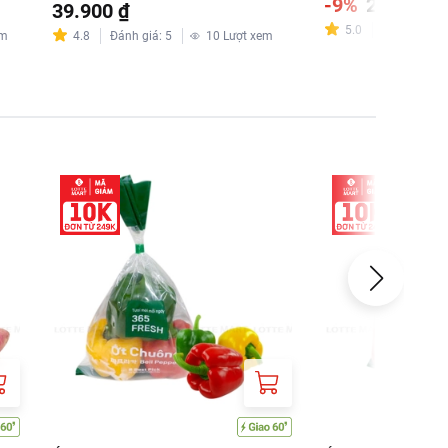
-9%
26.910 ₫
39.900 ₫
5.0
Đánh giá
:
6
em
4.8
Đánh giá
:
5
10
Lượt xem