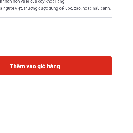
ần thân non và lá của cây khoai lang.
ủa người Việt, thường được dùng để luộc, xào, hoặc nấu canh.
Thêm vào giỏ hàng