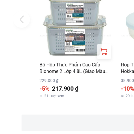
Bộ Hộp Thực Phẩm Cao Cấp
Hộp T
Biohome 2 Lớp 4.8L (Giao Màu
Hokka
Ngẫu Nhiên)
229.000 ₫
38.900
-5%
217.900 ₫
-10
21
Lượt xem
29
L