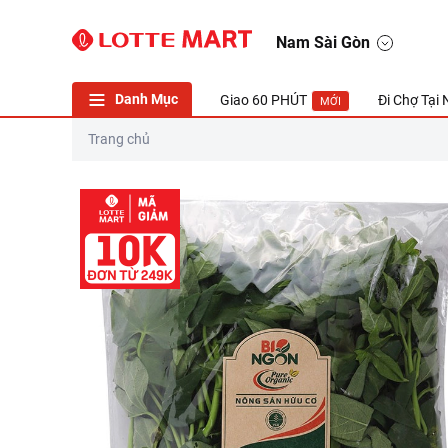
Rau lang baby gói 250g (ea)
Nam Sài Gòn
Danh Mục
Giao 60 PHÚT
Đi Chợ Tại
MỚI
Trang chủ