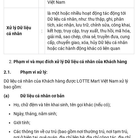
Việt Nam
là một hoặc nhiều hoạt động tác động tới
Dữ liệu cá nhân, như: thu thập, ghi, phân
tích, xác nhận, lưu trữ, chỉnh sửa, công khai,
Xử lý Dữ liệu
:
kết hợp, truy cập, truy xuất, thu hồi, mã hóa,
cá nhân
giải mã, sao chép, chia sẻ, truyền đưa, cung
cấp, chuyển giao, xóa, hủy Dữ liệu cá nhân
hoặc các hành động khác có liên quan
Phạm vi và mục đích xử lý Dữ liệu cá nhân của Khách hàng
2.1. Phạm vi xử lý:
Dữ liệu cá nhân của Khách hàng được LOTTE Mart Việt Nam xử lý
bao gồm:
(a) Dữ liệu cá nhân cơ bản
Họ, chữ đệm và tên khai sinh, tên gọi khác (nếu có);
Ngày, tháng, năm sinh;
Giới tính;
Các thông tin về cư trú (bao gồm nơi thường trú, nơi tạm trú,
nơi ở hiện tại, quê quán, địa chỉ liên hệ; địa chỉ công tác, địa chỉ