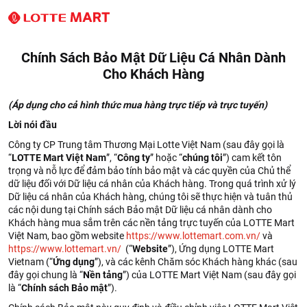
Chính Sách Bảo Mật Dữ Liệu Cá Nhân Dành
Cho Khách Hàng
(Áp dụng cho cả hình thức mua hàng trực tiếp và trực tuyến)
Lời nói đầu
Công ty CP Trung tâm Thương Mại Lotte Việt Nam (sau đây gọi là
“
LOTTE Mart Việt Nam
”, “
Công ty
” hoặc “
chúng tôi
”) cam kết tôn
trọng và nỗ lực để đảm bảo tính bảo mật và các quyền của Chủ thể
dữ liệu đối với Dữ liệu cá nhân của Khách hàng. Trong quá trình xử lý
Dữ liệu cá nhân của Khách hàng, chúng tôi sẽ thực hiện và tuân thủ
các nội dung tại Chính sách Bảo mật Dữ liệu cá nhân dành cho
Khách hàng mua sắm trên các nền tảng trực tuyến của LOTTE Mart
Việt Nam, bao gồm website
https://www.lottemart.com.vn/
và
https://www.lottemart.vn/
(“
Website
”), Ứng dụng LOTTE Mart
Vietnam (“
Ứng dụng
”), và các kênh Chăm sóc Khách hàng khác (sau
đây gọi chung là “
Nền tảng
”) của LOTTE Mart Việt Nam (sau đây gọi
là “
Chính sách Bảo mật
”).