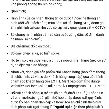
văn phòng, thông tin liên hệ khác);
Quốc tịch;
Hình ảnh của cá nhân; thông tin có được từ các hệ thống an
ninh (đối với khách hàng mua sắm tại cửa hàng, ví dụ đoạn ghi
âm, ghi hình tại các khu vực có lắp máy quay giám sát – CCTV);
Số chứng minh nhân dân, số căn cước công dân, số định danh
cá nhân, số hộ chiếu;
Địa chỉ email; Số điện thoại;
Số giấy phép lái xe, số biển số xe;
Họ tên, số điện thoại và địa chỉ của người nhận hàng (nếu có sử
dụng dịch vụ giao hàng);
Nhận xét, đánh giá sản phẩm của Khách hàng (bao gồm thông
tin chữ, hình, và video do Khách hàng cung cấp) qua các kênh
chăm sóc khách hàng của LOTTE Mart bao gồm Ứng dụng/
Website/ Hotline/ KakaoTalk/ Email/ Fanpage của LOTTE Mart;
Đối với Khách hàng là trẻ em (là người dưới 16 tuổi): Thông tin
về cha, mẹ hoặc người giám hộ hợp pháp được luật quy định,
được Ủy ban nhân dân cấp xã hoặc Tòa án chỉ định theo quy
định pháp luật (gọi chung là “
Người Đại diện theo pháp luật
”),