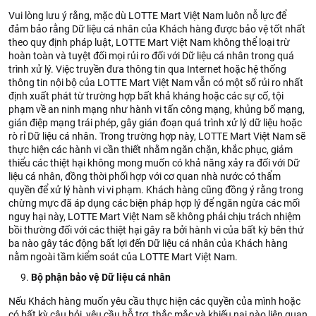
Vui lòng lưu ý rằng, mặc dù LOTTE Mart Việt Nam luôn nỗ lực để
đảm bảo rằng Dữ liệu cá nhân của Khách hàng được bảo vệ tốt nhất
theo quy định pháp luật, LOTTE Mart Việt Nam không thể loại trừ
hoàn toàn và tuyệt đối mọi rủi ro đối với Dữ liệu cá nhân trong quá
trình xử lý. Việc truyền đưa thông tin qua Internet hoặc hệ thống
thông tin nội bộ của LOTTE Mart Việt Nam vẫn có một số rủi ro nhất
định xuất phát từ trường hợp bất khả kháng hoặc các sự cố, tội
phạm về an ninh mạng như hành vi tấn công mạng, khủng bố mạng,
gián điệp mạng trái phép, gây gián đoạn quá trình xử lý dữ liệu hoặc
rò rỉ Dữ liệu cá nhân. Trong trường hợp này, LOTTE Mart Việt Nam sẽ
thực hiện các hành vi cần thiết nhằm ngăn chặn, khắc phục, giảm
thiểu các thiệt hại không mong muốn có khả năng xảy ra đối với Dữ
liệu cá nhân, đồng thời phối hợp với cơ quan nhà nước có thẩm
quyền để xử lý hành vi vi phạm. Khách hàng cũng đồng ý rằng trong
chừng mực đã áp dụng các biện pháp hợp lý để ngăn ngừa các mối
nguy hại này, LOTTE Mart Việt Nam sẽ không phải chịu trách nhiệm
bồi thường đối với các thiệt hại gây ra bởi hành vi của bất kỳ bên thứ
ba nào gây tác động bất lợi đến Dữ liệu cá nhân của Khách hàng
nằm ngoài tầm kiểm soát của LOTTE Mart Việt Nam.
Bộ phận bảo vệ Dữ liệu cá nhân
Nếu Khách hàng muốn yêu cầu thực hiện các quyền của mình hoặc
có bất kỳ câu hỏi, yêu cầu hỗ trợ, thắc mắc và khiếu nại nào liên quan