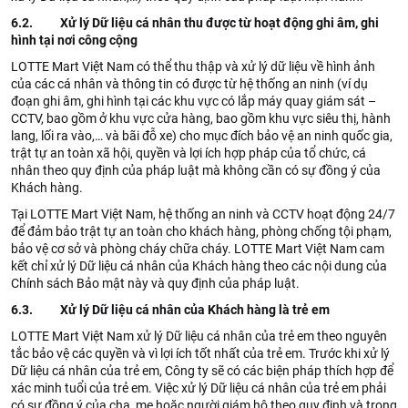
6.2. Xử lý Dữ liệu cá nhân thu được từ hoạt động ghi âm, ghi
hình tại nơi công cộng
LOTTE Mart Việt Nam có thể thu thập và xử lý dữ liệu về hình ảnh
của các cá nhân và thông tin có được từ hệ thống an ninh (ví dụ
đoạn ghi âm, ghi hình tại các khu vực có lắp máy quay giám sát –
CCTV, bao gồm ở khu vực cửa hàng, bao gồm khu vực siêu thị, hành
lang, lối ra vào,… và bãi đỗ xe) cho mục đích bảo vệ an ninh quốc gia,
trật tự an toàn xã hội, quyền và lợi ích hợp pháp của tổ chức, cá
nhân theo quy định của pháp luật mà không cần có sự đồng ý của
Khách hàng.
Tại LOTTE Mart Việt Nam, hệ thống an ninh và CCTV hoạt động 24/7
để đảm bảo trật tự an toàn cho khách hàng, phòng chống tội phạm,
bảo vệ cơ sở và phòng cháy chữa cháy. LOTTE Mart Việt Nam cam
kết chỉ xử lý Dữ liệu cá nhân của Khách hàng theo các nội dung của
Chính sách Bảo mật này và quy định của pháp luật.
6.3. Xử lý Dữ liệu cá nhân của Khách hàng là trẻ em
LOTTE Mart Việt Nam xử lý Dữ liệu cá nhân của trẻ em theo nguyên
tắc bảo vệ các quyền và vì lợi ích tốt nhất của trẻ em. Trước khi xử lý
Dữ liệu cá nhân của trẻ em, Công ty sẽ có các biện pháp thích hợp để
xác minh tuổi của trẻ em. Việc xử lý Dữ liệu cá nhân của trẻ em phải
có sự đồng ý của cha, mẹ hoặc người giám hộ theo quy định và trong