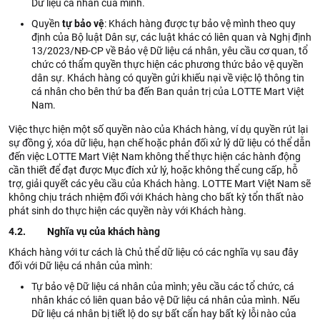
Dữ liệu cá nhân của mình.
Quyền
tự bảo vệ
: Khách hàng được tự bảo vệ mình theo quy
định của Bộ luật Dân sự, các luật khác có liên quan và Nghị định
13/2023/NĐ-CP về Bảo vệ Dữ liệu cá nhân, yêu cầu cơ quan, tổ
chức có thẩm quyền thực hiện các phương thức bảo vệ quyền
dân sự. Khách hàng có quyền gửi khiếu nại về việc lộ thông tin
cá nhân cho bên thứ ba đến Ban quản trị của LOTTE Mart Việt
Nam.
Việc thực hiện một số quyền nào của Khách hàng, ví dụ quyền rút lại
sự đồng ý, xóa dữ liệu, hạn chế hoặc phản đối xử lý dữ liệu có thể dẫn
đến việc LOTTE Mart Việt Nam không thể thực hiện các hành động
cần thiết để đạt được Mục đích xử lý, hoặc không thể cung cấp, hỗ
trợ, giải quyết các yêu cầu của Khách hàng. LOTTE Mart Việt Nam sẽ
không chịu trách nhiệm đối với Khách hàng cho bất kỳ tổn thất nào
phát sinh do thực hiện các quyền này với Khách hàng.
4.2. Nghĩa vụ của khách hàng
Khách hàng với tư cách là Chủ thể dữ liệu có các nghĩa vụ sau đây
đối với Dữ liệu cá nhân của mình:
Tự bảo vệ Dữ liệu cá nhân của mình; yêu cầu các tổ chức, cá
nhân khác có liên quan bảo vệ Dữ liệu cá nhân của mình. Nếu
Dữ liệu cá nhân bị tiết lộ do sự bất cẩn hay bất kỳ lỗi nào của