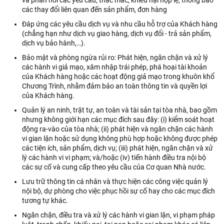
và phản hồi các yêu cầu, thắc mắc, khiếu nại hợp lệ; thông báo
các thay đổi liên quan đến sản phẩm, đơn hàng
Đáp ứng các yêu cầu dịch vụ và nhu cầu hỗ trợ của Khách hàng
(chẳng hạn như dịch vụ giao hàng, dịch vụ đổi - trả sản phẩm,
dịch vụ bảo hành,…).
Bảo mật và phòng ngừa rủi ro: Phát hiện, ngăn chặn và xử lý
các hành vi giả mạo, xâm nhập trái phép, phá hoại tài khoản
của Khách hàng hoặc các hoạt động giả mạo trong khuôn khổ
Chương Trình, nhằm đảm bảo an toàn thông tin và quyền lợi
của Khách hàng.
Quản lý an ninh, trật tự, an toàn và tài sản tại tòa nhà, bao gồm
nhưng không giới hạn các mục đích sau đây: (i) kiểm soát hoạt
động ra-vào của tòa nhà; (ii) phát hiện và ngăn chặn các hành
vi gian lận hoặc sử dụng không phù hợp hoặc không được phép
các tiện ích, sản phẩm, dịch vụ; (iii) phát hiện, ngăn chặn và xử
lý các hành vi vi phạm; và/hoặc (iv) tiến hành điều tra nội bộ
các sự cố và cung cấp theo yêu cầu của Cơ quan Nhà nước.
Lưu trữ thông tin cá nhân và thực hiện các công việc quản lý
nội bộ, dự phòng cho việc phục hồi sự cố hay cho các mục đích
tương tự khác.
Ngăn chặn, điều tra và xử lý các hành vi gian lận, vi phạm pháp