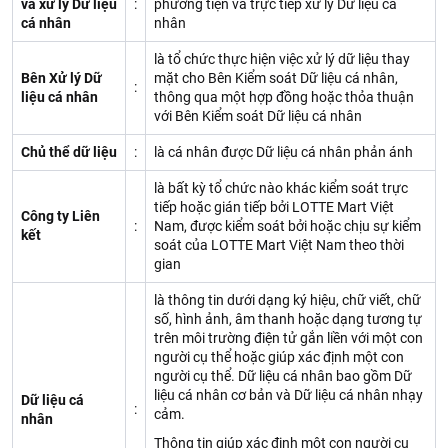
và xử lý Dữ liệu
:
phương tiện và trực tiếp xử lý Dữ liệu cá
cá nhân
nhân
là tổ chức thực hiện việc xử lý dữ liệu thay
Bên Xử lý Dữ
mặt cho Bên Kiểm soát Dữ liệu cá nhân,
:
liệu cá nhân
thông qua một hợp đồng hoặc thỏa thuận
với Bên Kiểm soát Dữ liệu cá nhân
Chủ thể dữ liệu
:
là cá nhân được Dữ liệu cá nhân phản ánh
là bất kỳ tổ chức nào khác kiểm soát trực
tiếp hoặc gián tiếp bởi LOTTE Mart Việt
Công ty Liên
:
Nam, được kiểm soát bởi hoặc chịu sự kiểm
kết
soát của LOTTE Mart Việt Nam theo thời
gian
là thông tin dưới dạng ký hiệu, chữ viết, chữ
số, hình ảnh, âm thanh hoặc dạng tương tự
trên môi trường điện tử gắn liền với một con
người cụ thể hoặc giúp xác định một con
người cụ thể. Dữ liệu cá nhân bao gồm Dữ
liệu cá nhân cơ bản và Dữ liệu cá nhân nhạy
Dữ liệu cá
:
cảm.
nhân
Thông tin giúp xác định một con người cụ