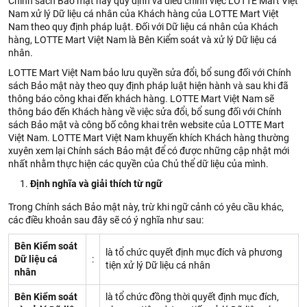
Chính sách Bảo mật này quy định và điều chỉnh việc LOTTE Mart Việt
Nam xử lý Dữ liệu cá nhân của Khách hàng của LOTTE Mart Việt
Nam theo quy định pháp luật. Đối với Dữ liệu cá nhân của Khách
hàng, LOTTE Mart Việt Nam là Bên Kiểm soát và xử lý Dữ liệu cá
nhân.
LOTTE Mart Việt Nam bảo lưu quyền sửa đổi, bổ sung đối với Chính
sách Bảo mật này theo quy định pháp luật hiện hành và sau khi đã
thông báo công khai đến khách hàng. LOTTE Mart Việt Nam sẽ
thông báo đến Khách hàng về việc sửa đổi, bổ sung đối với Chính
sách Bảo mật và công bố công khai trên website của LOTTE Mart
Việt Nam. LOTTE Mart Việt Nam khuyến khích Khách hàng thường
xuyên xem lại Chính sách Bảo mật để có được những cập nhật mới
nhất nhằm thực hiện các quyền của Chủ thể dữ liệu của mình.
Định nghĩa và giải thích từ ngữ
Trong Chính sách Bảo mật này, trừ khi ngữ cảnh có yêu cầu khác,
các điều khoản sau đây sẽ có ý nghĩa như sau:
Bên Kiểm soát
là tổ chức quyết định mục đích và phương
Dữ liệu cá
:
tiện xử lý Dữ liệu cá nhân
nhân
Bên Kiểm soát
là tổ chức đồng thời quyết định mục đích,