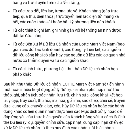
hàng và trực tuyến trên các Nền tảng;
Từ các trao đổi, liên lạc, tương tác với Khách hàng (gặp trực
tiếp, qua thư, điện thoại, trực tuyến, liên lạc điện tử, mạng xã
hội, các cuộc khảo sát hoặc bất kỳ phương tiện nào khác)
Từ các thiết bị ghi âm, ghi hình gắn với hệ thống an ninh được
đặt tại Cửa hàng;
Từ các Bên Xử lý Dữ liệu Cá nhân của Lotte Mart Việt Nam (bao
gồm các đối tác kinh doanh), các Công ty Liên kết, các nguồn
dữ liệu công khai có sẵn hay các nguồn dữ liệu của cơ quan nhà
nước có thẩm quyền và từ các nguồn khác.
Từ các hình thức, phương tiện thu thập Dữ liệu cá nhân hợp
pháp khác.
Sau khi thu thập Dữ liệu cá nhân, LOTTE Mart Việt Nam sẽ tiến hành
một hoặc nhiều hoạt động xử lý Dữ liệu cá nhân phù hợp như: thu
thập, ghi, phân tích, xác nhận, lưu trữ, chỉnh sửa, công khai, kết hợp,
truy cập, truy xuất, thu hồi, mã hóa, giải mã, sao chép, chia sẻ, truyền
đưa, cung cấp, chuyển giao, xóa, hủy Dữ liệu cá nhân hoặc các hành
động khác có liên quan nhằm thực hiện các Mục đích xử lý hoặc để
đáp ứng yêu cầu thực hiện quyền của Khách hàng với tư cách là Chủ
thể Dữ liệu (ví dụ, quyền chỉnh sửa, cập nhật, cung cấp, hạn chế việc
xử lý Dữ liệu cá nhân,…) theo quy định của pháp luật hiện hành.