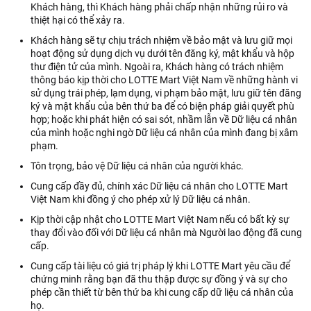
Khách hàng, thì Khách hàng phải chấp nhận những rủi ro và
thiệt hại có thể xảy ra.
Khách hàng sẽ tự chịu trách nhiệm về bảo mật và lưu giữ mọi
hoạt động sử dụng dịch vụ dưới tên đăng ký, mật khẩu và hộp
thư điện tử của mình. Ngoài ra, Khách hàng có trách nhiệm
thông báo kịp thời cho LOTTE Mart Việt Nam về những hành vi
sử dụng trái phép, lạm dụng, vi phạm bảo mật, lưu giữ tên đăng
ký và mật khẩu của bên thứ ba để có biện pháp giải quyết phù
hợp; hoặc khi phát hiện có sai sót, nhầm lẫn về Dữ liệu cá nhân
của mình hoặc nghi ngờ Dữ liệu cá nhân của mình đang bị xâm
phạm.
Tôn trọng, bảo vệ Dữ liệu cá nhân của người khác.
Cung cấp đầy đủ, chính xác Dữ liệu cá nhân cho LOTTE Mart
Việt Nam khi đồng ý cho phép xử lý Dữ liệu cá nhân.
Kịp thời cập nhật cho LOTTE Mart Việt Nam nếu có bất kỳ sự
thay đổi vào đối với Dữ liệu cá nhân mà Người lao động đã cung
cấp.
Cung cấp tài liệu có giá trị pháp lý khi LOTTE Mart yêu cầu để
chứng minh rằng bạn đã thu thập được sự đồng ý và sự cho
phép cần thiết từ bên thứ ba khi cung cấp dữ liệu cá nhân của
họ.