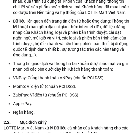
khẩu, quá trình sử dụng tài khoản của Khách hàng, thông tin
chi tiết về sản phẩm hoặc dịch vụ mà Khách hàng đã mua hoặc
có được trên Nền tảng và hệ thống của LOTTE Mart Việt Nam.
Dữ liệu liên quan đến trang tin điện tử hoặc ứng dụng: Thông tin
kỹ thuật (bao gồm địa chỉ giao thức internet (IP), dữ liệu đăng
nhập của Khách hàng, loại và phiên bản trình duyệt, cài đặt
ngôn ngữ, múi giờ và vị trí, các loại và phiên bản trình cắm của
trình duyệt, hệ điều hành và nền tảng, phiên bản thiết bị di động
quốc tế, định danh thiết bị, sự tương tác trên các nền tảng và
ứng dụng,…).
Thông tin giao dịch và thông tin tài khoản được bảo mật và ghi
nhận bởi các bên dưới đây khi Khách hàng thanh toán:
VNPay: Cổng thanh toán VNPay (chuẩn PCI DSS)
Momo: Ví điện tử (chuẩn PCI DSS).
ZaloPay: Ví điện tử (chuẩn PCI DSS).
Apple Pay.
Ngân hàng.
2.2. Mục đích xử lý
LOTTE Mart Việt Nam xử lý Dữ liệu cá nhân của Khách hàng cho các