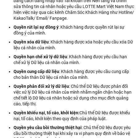
bằng cách đăng nhập vào Tài khoản trên Nền tảng và chỉnh
sửa thông tin cá nhân hoặc yêu cầu LOTTE Mart Việt Nam thực
hiện việc này qua các kênh Chăm Sóc Khách Hàng như Hotline/
KakaoTalk/ Email/ Fanpage.
Quyền rút lại sự đồng ý
: Khách hàng được quyền rút lại sự
đồng ý của mình.
Quyền xóa dữ liệu
: Khách hàng được xóa hoặc yêu cầu xóa Dữ
liệu cá nhân của mình.
Quyền hạn chế xử lý dữ liệu
: Khách hàng được yêu cầu hạn
chế xử lý Dữ liệu cá nhân của mình.
Quyền cung cấp dữ liệu
: Khách hàng được yêu cầu cung cấp
cho bản thân Dữ liệu cá nhân của mình.
Quyền phản đối xử lý dữ liệu
: Chủ thể Dữ liệu được phản đối
việc xử lý Dữ liệu cá nhân của mình nhằm ngăn chặn hoặc hạn
chế tiết lộ Dữ liệu cá nhân hoặc sử dụng cho mục đích quảng
cáo, tiếp thị.
Quyền khiếu nại, tố cáo, khởi kiện:
Chủ thể Dữ liệu được khiếu
nại, tố cáo, khởi kiện theo quy định của pháp luật.
Quyền yêu cầu bồi thường thiệt hại
: Chủ thể Dữ liệu được yêu
cầu bồi thường thiệt hại khi xảy ra vi phạm quy định về bảo vệ