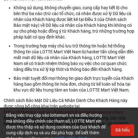
Không sử dụng, không chuyển giao, cung cấp hay tiết lộ cho
bên thứ ba nào (trừ các tổ chức, cá nhân được xử lý Dữ liệu cá
nhân của Khách hàng được liệt kê tại Điều 3 của Chính sách
Bảo mật này) về Dữ liệu cá nhân của Khách hàng khi không có
sự cho phép hoặc đồng ý từ Khách hàng, trừ những trường hợp
pháp luật có quy định khác.
Trong trường hợp máy chủ lưu trữ thông tin hoặc hệ thống
thông tin của LOTTE Mart Việt Nam bị hacker tấn công dẫn đến
mất mát dữ liệu cá nhân của Khách hàng, LOTTE Mart Việt
Nam sẽ có trách nhiệm thông báo vụ việc cho cơ quan chức
năng điều tra xử lý kịp thời và thông báo đến Khách hàng.
Bảo mật tuyệt đối mọi thông tin giao dịch trực tuyến của Khách
hàng bao gồm thông tin hóa đơn, chứng từ kế toán số hóa tại
khu vực dữ liệu trung tâm an toàn của LOTTE Mart Việt Nam.
Chính sách Bảo Mật Dữ Liệu Cá Nhân Dành Cho Khách Hàng này
được công bố công khai trên website tại
https://lottemart.com.vn/chinh-sach-bao-mat-du-lieu-ca-nhan
;
Bằng việc truy cập vào lottemart.vn và điều hướng
https://lottemart.vn/vi-bdg/privacy
hoặc tại văn phòng, các cửa
mà không điều chỉnh các tham số, LOTTE Mart xin
hàng của LOTTE Mart Việt Nam và có hiệu lực từ ngày 01/7/2023.
được thu thập và sử dụng cookies của Quý khách để
Đã hiểu
cung cấp dịch vụ và ưu đãi phù hợp. Để biết thêm