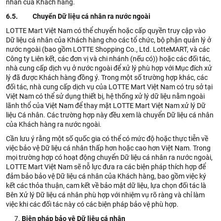
nhân của Khách hàng.
6.5. Chuyển Dữ liệu cá nhân ra nước ngoài
LOTTE Mart Việt Nam có thể chuyển hoặc cấp quyền truy cập vào
Dữ liệu cá nhân của Khách hàng cho các tổ chức, bộ phận quản lý ở
nước ngoài (bao gồm LOTTE Shopping Co., Ltd. LotteMART, và các
Công ty Liên kết, các đơn vị và chi nhánh (nếu có)) hoặc các đối tác,
nhà cung cấp dịch vụ ở nước ngoài để xử lý phù hợp với Mục đích xử
lý đã được Khách hàng đồng ý. Trong một số trường hợp khác, các
đối tác, nhà cung cấp dịch vụ của LOTTE Mart Việt Nam có trụ sở tại
Việt Nam có thể sử dụng thiết bị, hệ thống xử lý dữ liệu nằm ngoài
lãnh thổ của Việt Nam để thay mặt LOTTE Mart Việt Nam xử lý Dữ
liệu Cá nhân. Các trường hợp này đều xem là chuyển Dữ liệu cá nhân
của Khách hàng ra nước ngoài.
Cần lưu ý rằng một số quốc gia có thể có mức độ hoặc thực tiễn về
việc bảo vệ Dữ liệu cá nhân thấp hơn hoặc cao hơn Việt Nam. Trong
mọi trường hợp có hoạt động chuyển Dữ liệu cá nhân ra nước ngoài,
LOTTE Mart Việt Nam sẽ nỗ lực đưa ra các biện pháp thích hợp để
đảm bảo bảo vệ Dữ liệu cá nhân của Khách hàng, bao gồm việc ký
kết các thỏa thuận, cam kết về bảo mật dữ liệu, lựa chọn đối tác là
Bên Xử lý Dữ liệu cá nhân phù hợp với nhiệm vụ rõ ràng và chỉ làm
việc khi các đối tác này có các biện pháp bảo vệ phù hợp.
Biện pháp bảo vệ Dữ liệu cá nhân