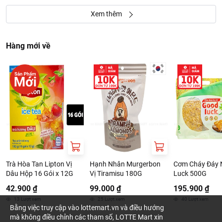
Xem thêm
Hàng mới về
Trà Hòa Tan Lipton Vị
Hạnh Nhân Murgerbon
Cơm Cháy Đáy 
Dâu Hộp 16 Gói x 12G
Vị Tiramisu 180G
Luck 500G
42.900 ₫
99.000 ₫
195.900 ₫
13
Lượt xem
25
Lượt xem
40
Lượt xem
Bằng việc truy cập vào lottemart.vn và điều hướng
mà không điều chỉnh các tham số, LOTTE Mart xin