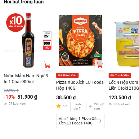
Nổi bật trong tuần
Nước Mắm Nam Ngư 3
In 1 Chai 900ml
Pizza Xúc Xích LC Foods
Lốc 4 Hộp Cơm 
Hộp 140G
Liền Otoki 210
63.900 ₫
-19%
51.900 ₫
38.500 ₫
123.500 ₫
57
Lượt xem
Đánh
29
Lượt
38
Lượt xem
5.0
giá
:
7
xem
Mua 1 tặng 1 Pizza Xúc
Xích LC Foods 140G