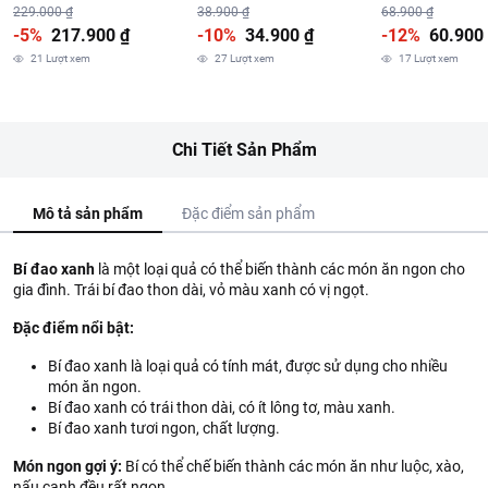
(Giao Màu Ngẫu Nhiên)
Nhiều Màu
Nhiều Màu
229.000 ₫
38.900 ₫
68.900 ₫
-5%
217.900 ₫
-10%
34.900 ₫
-12%
60.900
21
Lượt xem
27
Lượt xem
17
Lượt xem
Chi Tiết Sản Phẩm
Mô tả sản phẩm
Đặc điểm sản phẩm
Bí đao xanh
là một loại quả có thể biến thành các món ăn ngon cho
gia đình. Trái bí đao thon dài, vỏ màu xanh có vị ngọt.
Đặc điểm nổi bật:
Bí đao xanh là loại quả có tính mát, được sử dụng cho nhiều
món ăn ngon.
Bí đao xanh có trái thon dài, có ít lông tơ, màu xanh.
Bí đao xanh tươi ngon, chất lượng.
Món ngon gợi ý:
Bí có thể chế biến thành các món ăn như luộc, xào,
nấu canh đều rất ngon.