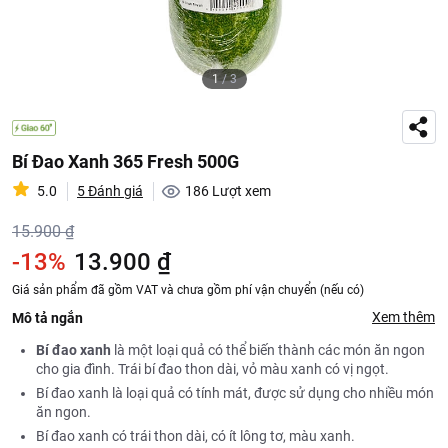
1
/
3
Bí Đao Xanh 365 Fresh 500G
5.0
5 Đánh giá
186
Lượt xem
15.900 ₫
-13%
13.900 ₫
Giá sản phẩm đã gồm VAT và chưa gồm phí vận chuyển (nếu có)
Xem thêm
Mô tả ngắn
Bí đao xanh
là một loại quả có thể biến thành các món ăn ngon
cho gia đình. Trái bí đao thon dài, vỏ màu xanh có vị ngọt.
Bí đao xanh là loại quả có tính mát, được sử dụng cho nhiều món
ăn ngon.
Bí đao xanh có trái thon dài, có ít lông tơ, màu xanh.