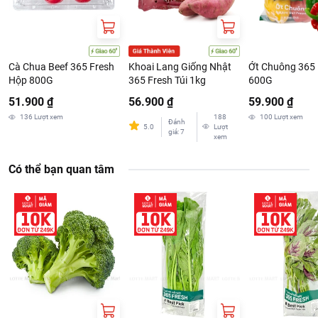
Cà Chua Beef 365 Fresh
Khoai Lang Giống Nhật
Ớt Chuông 365 
Hộp 800G
365 Fresh Túi 1kg
600G
51.900 ₫
56.900 ₫
59.900 ₫
136
Lượt xem
188
100
Lượt xem
Đánh
5.0
Lượt
giá
:
7
xem
Có thể bạn quan tâm