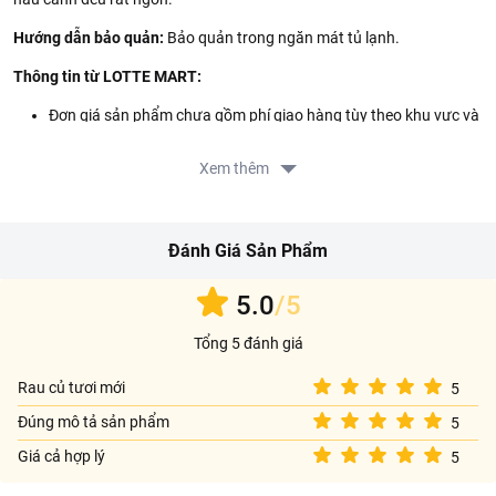
Hướng dẫn bảo quản:
Bảo quản trong ngăn mát tủ lạnh.
Thông tin từ LOTTE MART:
Đơn giá sản phẩm chưa gồm phí giao hàng tùy theo khu vực và
đơn hàng của Quý khách, vui lòng xem chính sách tại:
https://www.lottemart.vn/vi-nsg/faq/39
Xem thêm
Chính sách bảo hành sản phẩm tại:
https://www.lottemart.vn/vi-nsg/faq/85
Đánh Giá Sản Phẩm
5.0
/5
Tổng 5 đánh giá
Rau củ tươi mới
5
Đúng mô tả sản phẩm
5
Giá cả hợp lý
5