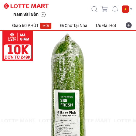
Nam Sài Gòn
Giao 60 PHÚT
Đi Chợ Tại Nhà
Ưu Đãi Hot
Khuyế
MỚI