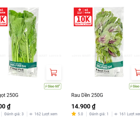
gọt 250G
Rau Dền 250G
00 ₫
14.900 ₫
Đánh giá
:
3
162
Lượt xem
5.0
Đánh giá
:
1
161
Lượt x