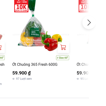
esh
Ớt Chuông 365 Fresh 600G
Ớt Chuông Baby 
59.900 ₫
59.900 ₫
97
Lượt xem
95
Lượt xem
em