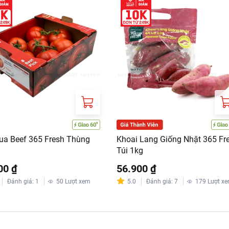
ua Beef 365 Fresh Thùng
Khoai Lang Giống Nhật 365 Fr
Túi 1kg
00 ₫
56.900 ₫
Đánh giá
:
1
50
Lượt xem
5.0
Đánh giá
:
7
179
Lượt x
Khoai tây đút lò phô mai