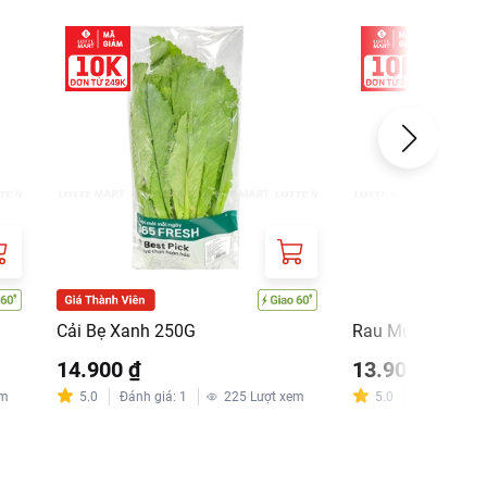
Cải Bẹ Xanh 250G
Rau Muống 250G
14.900 ₫
13.900 ₫
em
5.0
Đánh giá
:
1
225
Lượt xem
5.0
Đánh giá
:
2