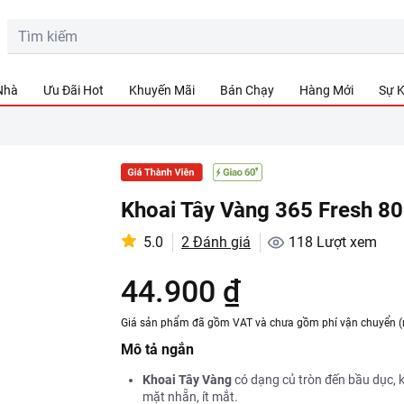
 Nhà
Ưu Đãi Hot
Khuyến Mãi
Bán Chạy
Hàng Mới
Sự K
Khoai Tây Vàng 365 Fresh 8
5.0
2 Đánh giá
118
Lượt xem
44.900 ₫
Giá sản phẩm đã gồm VAT và chưa gồm phí vận chuyển (
Mô tả ngắn
Khoai Tây Vàng
có dạng củ tròn đến bầu dục,
mặt nhẵn, ít mắt.