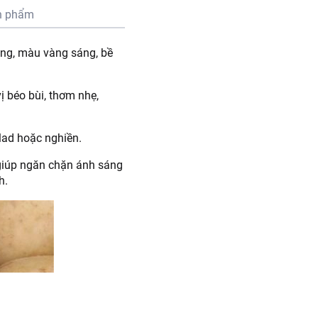
n phẩm
ỏng, màu vàng sáng, bề
ị béo bùi, thơm nhẹ,
lad hoặc nghiền.
 giúp ngăn chặn ánh sáng
h.