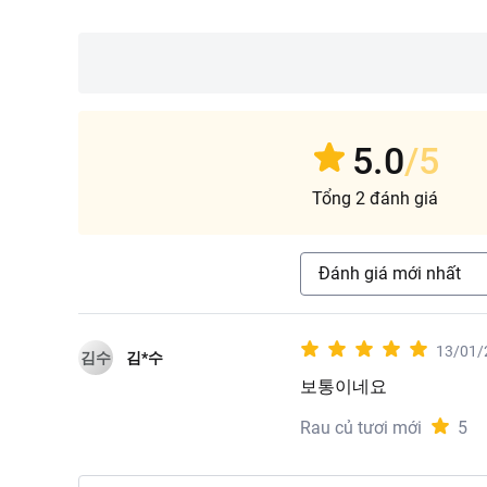
5.0
/5
Tổng 2 đánh giá
Đánh giá mới nhất
13/01/
김수
김*수
보통이네요
Rau củ tươi mới
5