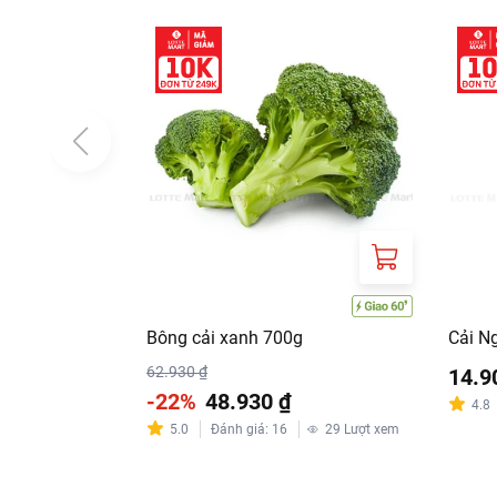
Bông cải xanh 700g
Cải N
62.930 ₫
14.9
-22%
48.930 ₫
4.8
5.0
Đánh giá
:
16
29
Lượt xem