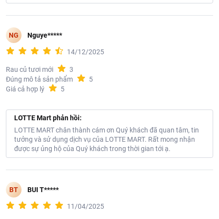
NG
Nguye*****
14/12/2025
Rau củ tươi mới
3
Đúng mô tả sản phẩm
5
Giá cả hợp lý
5
LOTTE Mart phản hồi:
Ưu điểm nổi bật:
LOTTE MART chân thành cám ơn Quý khách đã quan tâm, tin
Cải Ngọt
có thân tròn, phần lá có dạng tròn hoặc tù, màu xanh
tưởng và sử dụng dịch vụ của LOTTE MART. Rất mong nhận
mướt. Là loài rau thuộc họ cải, rất dễ ăn và giàu chất dinh
được sự ủng hộ của Quý khách trong thời gian tới ạ.
dưỡng.
Cải ngọt được trồng và thu hoạch đảm bảo chất lượng và an
toàn vệ sinh thực phẩm.
BT
BUI T*****
11/04/2025