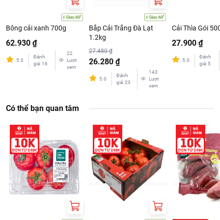
Bông cải xanh 700g
Bắp Cải Trắng Đà Lạt
Cải Thìa Gói 50
1.2kg
62.930 ₫
27.900 ₫
27.480 ₫
22
Đánh
Đánh
26.280 ₫
5.0
Lượt
5.0
giá
:
16
giá
:
5
xem
143
Đánh
5.0
Lượt
giá
:
23
xem
Có thể bạn quan tâm
Món ngon gợi ý:
Canh cải ngọt thịt bằm, canh cải ngọt nấu tôm, cải
ngọt xào tỏi, cải ngọt xào thịt bò...
Hướng dẫn bảo quản:
Bảo quản nhiệt độ mát.
Lưu ý:
Không sử dụng sản phẩm khi có hiện tượng hư hỏng, mốc.
Hướng dẫn sử dụng:
Rửa sạch trước khi chế biến.
Thông tin từ LOTTE MART: