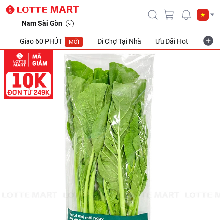
Nam Sài Gòn
Giao 60 PHÚT
Đi Chợ Tại Nhà
Ưu Đãi Hot
Khuyế
MỚI