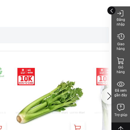
Đăng
nhập
Giao
hàng
Giỏ
hàng
Đã xem
gần đây
Trợ giúp