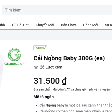
 Nhà
Ưu Đãi Hot
Khuyến Mãi
Bán Chạy
Hàng Mới
Sự K
Cải Ngồng Baby 300G (ea)
26
Lượt xem
31.500 ₫
Giá sản phẩm đã gồm VAT và chưa gồm phí vận chuyển (
Mô tả ngắn
Cải Ngồng baby
là một loại rau xanh, thân thảo
Cải ngồng có thân non, mập mạp, phiến lá xan