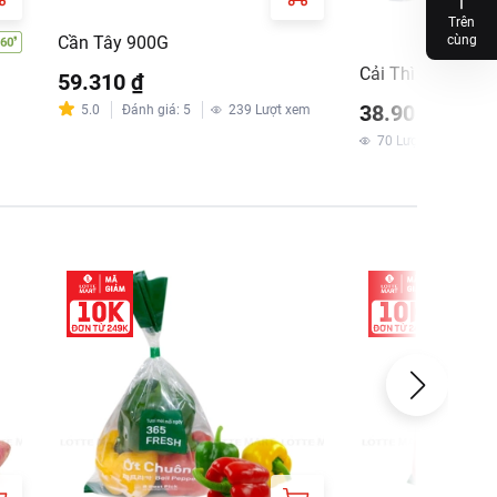
Trên
Cần Tây 900G
cùng
Cải Thìa Baby 30
59.310 ₫
38.900 ₫
5.0
Đánh giá
:
5
239
Lượt xem
70
Lượt xem