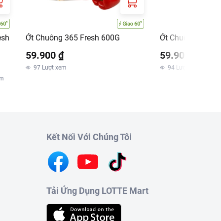
esh
Ớt Chuông 365 Fresh 600G
Ớt Chuông Baby 
59.900 ₫
59.900 ₫
97
Lượt xem
94
Lượt xem
em
Kết Nối Với Chúng Tôi
Tải Ứng Dụng LOTTE Mart