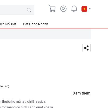
iện Nổi Bật
Đặt Hàng Nhanh
nếu có)
Xem thêm
, thuộc họ mù tạt, chi Brassica.
h mỡ màng có hình cánh quạt xòe ra.