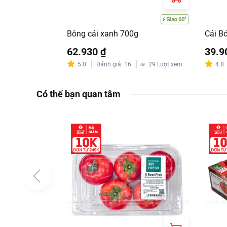
Bông cải xanh 700g
Cải Bó
62.930 ₫
39.9
5.0
Đánh giá
:
16
29
Lượt xem
4.8
Có thể bạn quan tâm