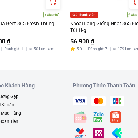
ua Beef 365 Fresh Thùng
Khoai Lang Giống Nhật 365 Fr
Túi 1kg
00 ₫
56.900 ₫
Đánh giá
:
1
50
Lượt xem
5.0
Đánh giá
:
7
179
Lượt x
c Khách Hàng
Phương Thức Thanh Toán
hường Gặp
i Khoản
h Mua Hàng
 Hoàn Tiền