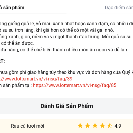
ả sản phẩm
Đặc điểm sả
ạng giống quả lê, vỏ màu xanh nhạt hoặc xanh đậm, có nhiều 
 su su trơn láng, khi già hơn có thể có một vài gai nhỏ.
rắng xanh, giòn, mềm và vị ngọt thanh đặc trưng. Mỗi quả su su 
 có thể ăn được.
u đa năng, có thể chế biến thành nhiều món ăn ngon và dễ làm.
RT:
ưa gồm phí giao hàng tùy theo khu vực và đơn hàng của Quý k
://www.lottemart.vn/vi-nsg/faq/39
h sản phẩm tại:
https://www.lottemart.vn/vi-nsg/faq/85
Đánh Giá Sản Phẩm
Rau củ tươi mới
4.9