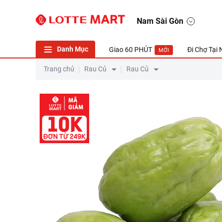
Nam Sài Gòn
Danh Mục
Giao 60 PHÚT
Đi Chợ Tại
MỚI
Trang chủ
Rau Củ
Rau Củ