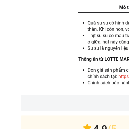
Mô t
Quả su su có hình d
thân. Khi còn non, vỏ
Thịt su su có màu t
ở giữa, hạt này cũng
Su su là nguyên liệ
Thông tin từ LOTTE MA
Đơn giá sản phẩm ch
chính sách tại:
https
Chính sách bảo hàn
4.9
/5