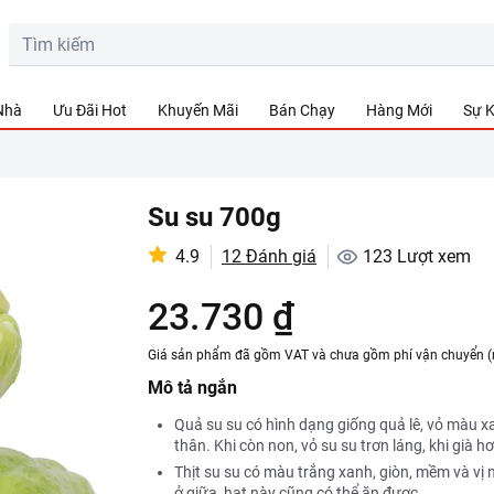
 Nhà
Ưu Đãi Hot
Khuyến Mãi
Bán Chạy
Hàng Mới
Sự K
Su su 700g
4.9
12 Đánh giá
123
Lượt xem
23.730 ₫
Giá sản phẩm đã gồm VAT và chưa gồm phí vận chuyển (
Mô tả ngắn
Quả su su có hình dạng giống quả lê, vỏ màu 
thân. Khi còn non, vỏ su su trơn láng, khi già h
Thịt su su có màu trắng xanh, giòn, mềm và vị 
ở giữa, hạt này cũng có thể ăn được.