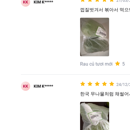
21/03/
KK
KIM K*****
껍질벗겨서 볶아서 먹으
Rau củ tươi mới
5
24/12/
KK
KIM K*****
한국 무나물처럼 채썰어