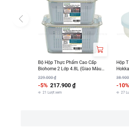
Bộ Hộp Thực Phẩm Cao Cấp
Hộp T
Biohome 2 Lớp 4.8L (Giao Màu
Hokka
Ngẫu Nhiên)
229.000 ₫
38.900
-5%
217.900 ₫
-10
21
Lượt xem
27
L