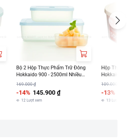
Bộ 2 Hộp Thực Phẩm Trữ Đông
Hộp Thực Phẩm 
Hokkaido 900 - 2500ml Nhiều
Hokkaido 2500ml
Màu
169.000 ₫
109.000 ₫
-14%
145.900 ₫
-13%
94.900 
12
Lượt xem
13
Lượt xem