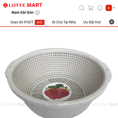
Nam Sài Gòn
Giao 60 PHÚT
Đi Chợ Tại Nhà
Ưu Đãi Hot
Khuyế
MỚI