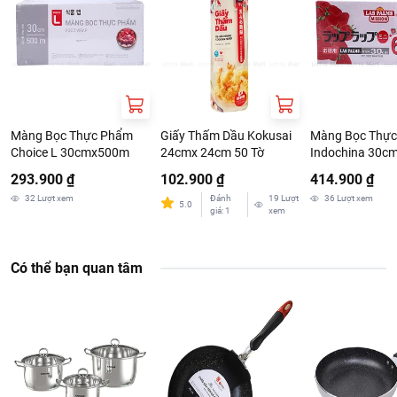
Màng Bọc Thực Phẩm
Giấy Thấm Dầu Kokusai
Màng Bọc Thự
Choice L 30cmx500m
24cmx 24cm 50 Tờ
Indochina 30c
293.900 ₫
102.900 ₫
414.900 ₫
32
Lượt xem
Đánh
19
Lượt
36
Lượt xem
5.0
giá
:
1
xem
Có thể bạn quan tâm