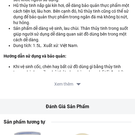
Hũ thủy tinh nắp gài kín hơi, dễ dàng bảo quản thực phẩm một
cách tiện lợi, lâu hơn. Bên cạnh đó, hũ thủy tinh cũng có thể sử
dụng để bảo quản thực phẩm trong ngăn đá mà không bị nứt,
hư hỏng.
Sản phẩm dễ dàng vệ sinh, lau chùi. Thân thủy tinh trong suốt
giúp người sử dụng dễ dàng quan sát đồ dùng bên trong một
cách dễ dàng.
Dung tích: 1.5L. Xuất xứ: Việt Nam.
Hướng dẫn sử dụng và bảo quản:
Khi vệ sinh cốc, chén hay bất cứ đồ dùng gì bằng thủy tinh
trong nhà, bạn cần phải thật nhẹ nhàng, hạn chế tối đa những
va chạm, cọ xát vì chất liệu thủy tinh dễ bị vỡ, sứt mẻ hay rạn
nứt.
Xem thêm
Lưu ý:
Sản phẩm chịu nhiệt ở nhiệt độ không quá 60 độ C.
Đánh Giá Sản Phẩm
Thông tin từ LOTTE MART:
Sản phẩm tương tự
Đơn giá sản phẩm chưa gồm phí giao hàng tùy theo khu vực và
đơn hàng của Quý khách, vui lòng xem chính sách tại: