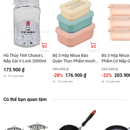
https://www.lottemart.vn/vi-nsg/faq/39
Chính sách bảo hành sản phẩm tại:
https://www.lottemart.vn/vi-nsg/faq/85
Hũ Thủy Tinh Choice L
Bộ 3 Hộp Nhựa Bảo
Bộ 3 Hộp Nhựa
Nắp Gài V-Lock 2000ml
Quản Thực Phẩm Inochi
Phẩm Có Nắp Gà
Hokkaido 500ml - 1L - 2L
Hokkaido 1.65L
173.900 ₫
245.900 ₫
262.900 ₫
(Giao Màu Ngẫu Nhiên)
Màu Ngẫu Nhiê
-28%
176.900 ₫
-22%
203.90
20
Lượt xem
14
Lượt xem
6
Lượt xem
Có thể bạn quan tâm