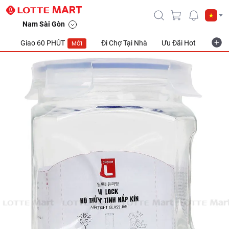
Nam Sài Gòn
Giao 60 PHÚT
Đi Chợ Tại Nhà
Ưu Đãi Hot
Khuyế
MỚI