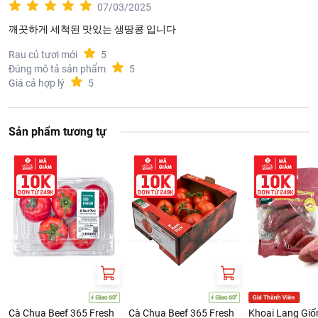
07/03/2025
깨끗하게 세척된 맛있는 생땅콩 입니다
Rau củ tươi mới
5
Đúng mô tả sản phẩm
5
Giá cả hợp lý
5
Sản phẩm tương tự
Cà Chua Beef 365 Fresh
Cà Chua Beef 365 Fresh
Khoai Lang Giố