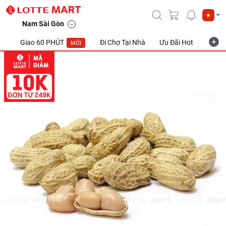
Nam Sài Gòn
Giao 60 PHÚT
Đi Chợ Tại Nhà
Ưu Đãi Hot
Khuyế
MỚI