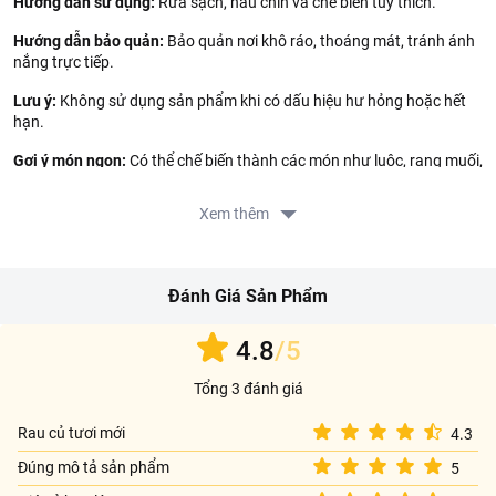
Hướng dẫn sử dụng:
Rửa sạch, nấu chín và chế biến tùy thích.
Hướng dẫn bảo quản:
Bảo quản nơi khô ráo, thoáng mát, tránh ánh
nắng trực tiếp.
Lưu ý:
Không sử dụng sản phẩm khi có dấu hiệu hư hỏng hoặc hết
hạn.
Gợi ý món ngon:
Có thể chế biến thành các món như luộc, rang muối,
hầm,...
Xem thêm
Thông tin nhà cung cấp:
Tên công ty: CONG TY TNHH SAN XUAT THUONG MAI NONG
SAN PHONG THUY
Đánh Giá Sản Phẩm
Địa chỉ: Tổ 27 đường Lê Hồng Phong, Thị Trấn Liên Nghĩa,
Huyện Đức Trọng, Tỉnh Lâm Đồng, Việt Nam
4.8
/5
Tổng 3 đánh giá
Rau củ tươi mới
4.3
Đúng mô tả sản phẩm
5