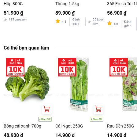
Hộp 800G
Thùng 1.5kg
365 Fresh Túi 1
51.900 ₫
89.900 ₫
56.900 ₫
135
Lượt xem
Đánh
55
Lượt
4.3
Đánh
giá
:
1
xem
5.0
giá
:
7
Có thể bạn quan tâm
Bông cải xanh 700g
Cải Ngọt 250G
Rau Dền 250G
48.930 ₫
14.900 ₫
14.900 ₫