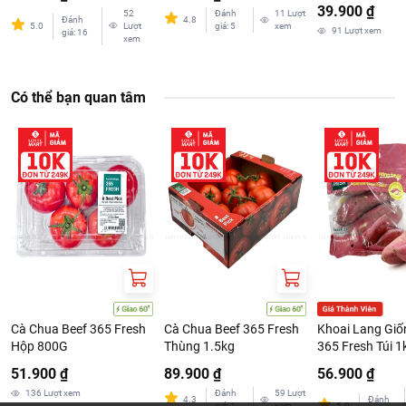
39.900 ₫
52
Đánh
11
Lượt
Đánh
4.8
5.0
Lượt
giá
:
5
xem
91
Lượt xem
giá
:
16
xem
Có thể bạn quan tâm
Cà Chua Beef 365 Fresh
Cà Chua Beef 365 Fresh
Khoai Lang Giố
Hộp 800G
Thùng 1.5kg
365 Fresh Túi 1
51.900 ₫
89.900 ₫
56.900 ₫
136
Lượt xem
Đánh
59
Lượt
4.3
Đánh
giá
:
1
xem
5.0