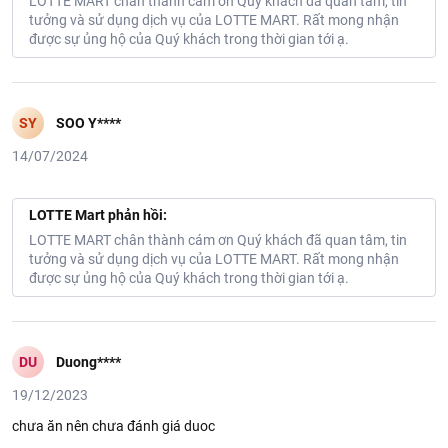
LOTTE MART chân thành cám ơn Quý khách đã quan tâm, tin
tưởng và sử dụng dịch vụ của LOTTE MART. Rất mong nhận
được sự ủng hộ của Quý khách trong thời gian tới ạ.
Món ngon gợi ý:
Canh bắp cải, salad bắp cải, bắp cải xào thịt bò, bắp
cải luộc...
SY
SOO Y****
Thông tin từ LOTTE MART:
14/07/2024
Đơn giá sản phẩm chưa gồm phí giao hàng tùy theo khu vực và
đơn hàng của Quý khách, vui lòng xem chính sách tại:
https://www.lottemart.vn/vi-nsg/faq/39
LOTTE Mart phản hồi:
Chính sách bảo hành sản phẩm tại:
LOTTE MART chân thành cám ơn Quý khách đã quan tâm, tin
https://www.lottemart.vn/vi-nsg/faq/85
tưởng và sử dụng dịch vụ của LOTTE MART. Rất mong nhận
được sự ủng hộ của Quý khách trong thời gian tới ạ.
DU
Duong****
19/12/2023
chưa ăn nên chưa đánh giá duoc