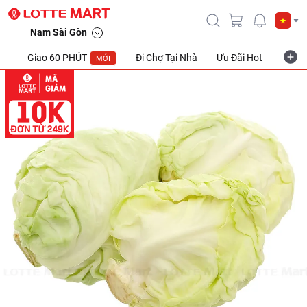
Nam Sài Gòn
Giao 60 PHÚT
Đi Chợ Tại Nhà
Ưu Đãi Hot
Khuyế
MỚI