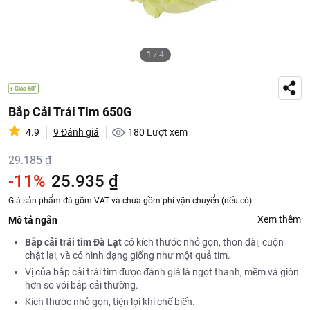
1
/
4
Bắp Cải Trái Tim 650G
4.9
9 Đánh giá
180
Lượt xem
29.185 ₫
-11%
25.935 ₫
Giá sản phẩm đã gồm VAT và chưa gồm phí vận chuyển (nếu có)
Xem thêm
Mô tả ngắn
Bắp cải trái tim Đà Lạt
có kích thước nhỏ gọn, thon dài, cuộn
chặt lại, và có hình dạng giống như một quả tim.
Vị của bắp cải trái tim được đánh giá là ngọt thanh, mềm và giòn
hơn so với bắp cải thường.
Kích thước nhỏ gọn, tiện lợi khi chế biến.