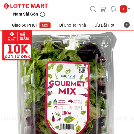
Nam Sài Gòn
Giao 60 PHÚT
Đi Chợ Tại Nhà
Ưu Đãi Hot
Khuyế
MỚI