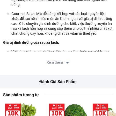
dùng.
Gourmet Salad Mix dễ dàng kết hợp với các loại nguyên liệu
khác để tạo nên nhiều món ăn thơm ngon với giá trị dinh dưỡng
cao. Các chuyên gia dinh dưỡng cho biết, việc thường xuyên ăn
rau xà lách hỗn hợp sẽ cung cấp thêm cho cơ thể nhiều chất xơ,
chất chống oxy hóa, khoáng chất và vitamin thiết yếu.
Giá trị dinh dưỡng của rau xà lách:
Với hàm lượng dinh dưỡng dồi dào, xà lách luôn có mặt trong
các chế độ ăn dinh dưỡng và ăn kiêng. Ngoài ra, xà lách phổ
biến trong thực đơn giảm cân là do lượng calo thấp.
Xem thêm
Vitamin K có trong rau xà lách có vai trò quan trọng trong quá
trình trao đổi chất của xương. Cung cấp đủ vitamin K cho cơ
thể sẽ làm tăng mật độ xương bằng cách thúc đẩy hoạt động
Đánh Giá Sản Phẩm
của tế bào tạo xương.
Gợi ý món ngon:
Dùng cho các món salad trộn, ăn sống kèm với các
Sản phẩm tương tự
món thịt,...
Xuất xứ:
Úc