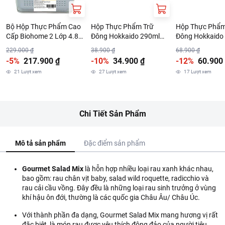
Bộ Hộp Thực Phẩm Cao
Hộp Thực Phẩm Trữ
Hộp Thực Phẩm
Cấp Biohome 2 Lớp 4.8L
Đông Hokkaido 290ml
Đông Hokkaido
(Giao Màu Ngẫu Nhiên)
Nhiều Màu
Nhiều Màu
229.000 ₫
38.900 ₫
68.900 ₫
-5%
217.900 ₫
-10%
34.900 ₫
-12%
60.900
21
Lượt xem
27
Lượt xem
17
Lượt xem
Chi Tiết Sản Phẩm
Mô tả sản phẩm
Đặc điểm sản phẩm
Gourmet Salad Mix
là hỗn hợp nhiều loại rau xanh khác nhau,
bao gồm: rau chân vịt baby, salad wild roquette, radicchio và
rau cải cầu vồng. Đây đều là những loại rau sinh trưởng ở vùng
khí hậu ôn đới, thường là các quốc gia Châu Âu/ Châu Úc.
Với thành phần đa dạng, Gourmet Salad Mix mang hương vị rất
đặc biệt, là món rau được yêu thích đông đảo của người tiêu