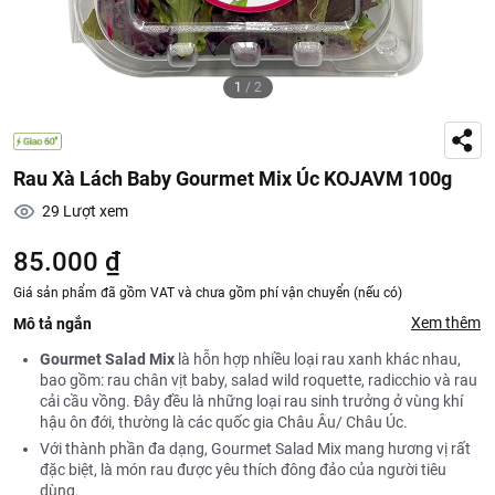
1
/
2
Rau Xà Lách Baby Gourmet Mix Úc KOJAVM 100g
29
Lượt xem
85.000 ₫
Giá sản phẩm đã gồm VAT và chưa gồm phí vận chuyển (nếu có)
Xem thêm
Mô tả ngắn
Gourmet Salad Mix
là hỗn hợp nhiều loại rau xanh khác nhau,
bao gồm: rau chân vịt baby, salad wild roquette, radicchio và rau
cải cầu vồng. Đây đều là những loại rau sinh trưởng ở vùng khí
hậu ôn đới, thường là các quốc gia Châu Âu/ Châu Úc.
Với thành phần đa dạng, Gourmet Salad Mix mang hương vị rất
đặc biệt, là món rau được yêu thích đông đảo của người tiêu
dùng.