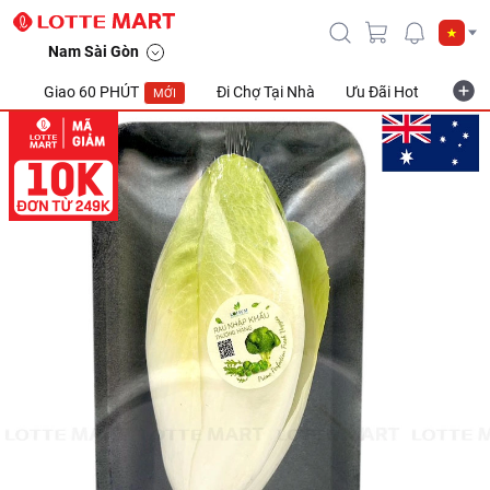
Nam Sài Gòn
Giao 60 PHÚT
Đi Chợ Tại Nhà
Ưu Đãi Hot
Khuyế
MỚI