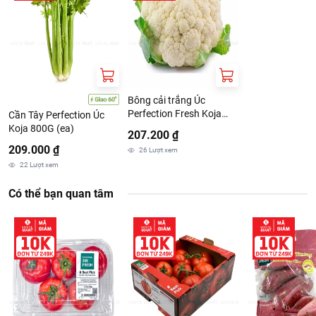
Địa chỉ:96/1/3A DUONG DAO TONG NGUYEN, KHU PHO 7, XA
NHA BE, THANH PHO HO CHI MINH, VIET NAM
Bông cải trắng Úc
Perfection Fresh Koja
Cần Tây Perfection Úc
800g
Koja 800G (ea)
207.200 ₫
209.000 ₫
26
Lượt xem
22
Lượt xem
Có thể bạn quan tâm