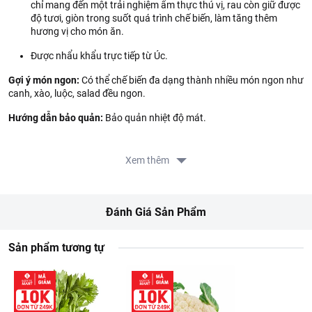
chỉ mang đến một trải nghiệm ẩm thực thú vị, rau còn giữ được
độ tươi, giòn trong suốt quá trình chế biến, làm tăng thêm
hương vị cho món ăn.
Được nhẩu khẩu trực tiếp từ Úc.
Gợi ý món ngon:
Có thể chế biến đa dạng thành nhiều món ngon như
canh, xào, luộc, salad đều ngon.
Hướng dẫn bảo quản:
Bảo quản nhiệt độ mát.
Xuất xứ:
Úc.
Xem thêm
Thông tin từ LOTTE MART:
Đơn giá sản phẩm chưa gồm phí giao hàng tùy theo khu vực và
đơn hàng của Quý khách, vui lòng xem chính sách tại:
Đánh Giá Sản Phẩm
https://www.lottemart.vn/vi-nsg/faq/39
Chính sách bảo hành sản phẩm tại:
https://www.lottemart.vn/vi-nsg/faq/85
Sản phẩm tương tự
Thông tin nhà cung cấp:
Tên công ty: CONG TY TNHH PHAT TRIEN THI TRUONG
KOJAVM