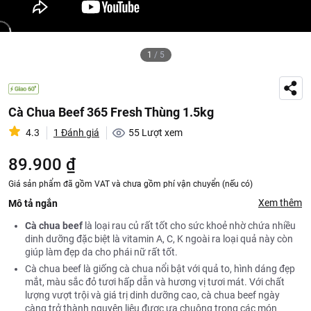
1
/
5
Cà Chua Beef 365 Fresh Thùng 1.5kg
4.3
1 Đánh giá
55
Lượt xem
89.900 ₫
Giá sản phẩm đã gồm VAT và chưa gồm phí vận chuyển (nếu có)
Xem thêm
Mô tả ngắn
Cà chua beef
là loại rau củ rất tốt cho sức khoẻ nhờ chứa nhiều
dinh dưỡng đặc biệt là vitamin A, C, K ngoài ra loại quả này còn
giúp làm đẹp da cho phái nữ rất tốt.
Cà chua beef là giống cà chua nổi bật với quả to, hình dáng đẹp
mắt, màu sắc đỏ tươi hấp dẫn và hương vị tươi mát. Với chất
lượng vượt trội và giá trị dinh dưỡng cao, cà chua beef ngày
càng trở thành nguyên liệu được ưa chuộng trong các món