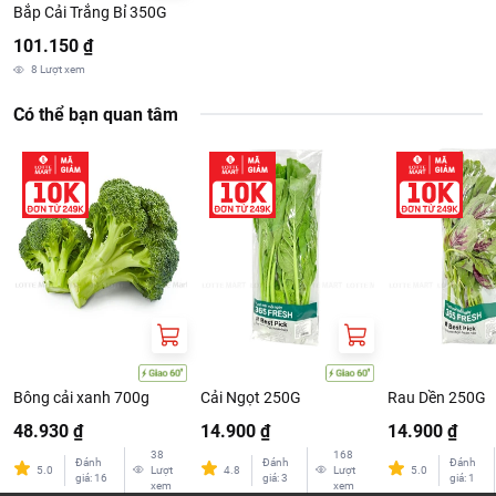
Bắp Cải Trắng Bỉ 350G
101.150 ₫
8
Lượt xem
Có thể bạn quan tâm
Sản phẩm đạt tiêu xuất khẩu và chứng nhận VietGAP
Bông cải xanh 700g
Cải Ngọt 250G
Rau Dền 250G
48.930 ₫
14.900 ₫
14.900 ₫
38
168
Đánh
Đánh
Đánh
5.0
Lượt
4.8
Lượt
5.0
giá
:
16
giá
:
3
giá
:
1
xem
xem