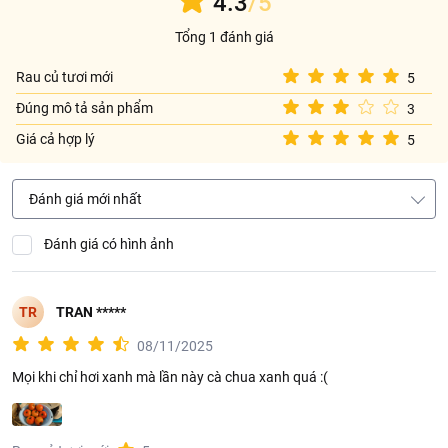
4.3
/5
Tổng 1 đánh giá
Rau củ tươi mới
5
Đúng mô tả sản phẩm
3
Giá cả hợp lý
5
Đánh giá mới nhất
Cà chua beef là loại rau củ rất tốt cho sức khoẻ nhờ chứa nhiều
dinh dưỡng đặc biệt là vitamin A, C, K giúp làm đẹp da cho phái nữ
Đánh giá có hình ảnh
TR
TRAN *****
08/11/2025
Mọi khi chỉ hơi xanh mà lần này cà chua xanh quá :(