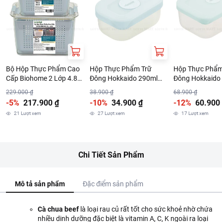
Bộ Hộp Thực Phẩm Cao
Hộp Thực Phẩm Trữ
Hộp Thực Phẩm
Cấp Biohome 2 Lớp 4.8L
Đông Hokkaido 290ml
Đông Hokkaido
(Giao Màu Ngẫu Nhiên)
Nhiều Màu
Nhiều Màu
229.000 ₫
38.900 ₫
68.900 ₫
-5%
217.900 ₫
-10%
34.900 ₫
-12%
60.900
21
Lượt xem
27
Lượt xem
17
Lượt xem
Chi Tiết Sản Phẩm
Mô tả sản phẩm
Đặc điểm sản phẩm
Cà chua beef
là loại rau củ rất tốt cho sức khoẻ nhờ chứa
nhiều dinh dưỡng đặc biệt là vitamin A, C, K ngoài ra loại