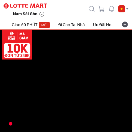
Nam Sài Gòn
Giao 60 PHÚT
Đi Chợ Tại Nhà
Ưu Đãi Hot
Khuyế
MỚI