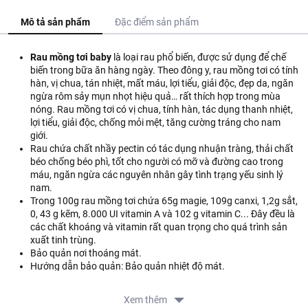
Mô tả sản phẩm
Đặc điểm sản phẩm
Rau mồng tơi baby
là loại rau phổ biến, được sử dụng để chế
biến trong bữa ăn hàng ngày. Theo đông y, rau mồng tơi có tính
hàn, vị chua, tán nhiệt, mất máu, lợi tiểu, giải độc, đẹp da, ngăn
ngừa rôm sảy mụn nhọt hiệu quả… rất thích hợp trong mùa
nóng. Rau mồng tơi có vị chua, tính hàn, tác dụng thanh nhiệt,
lợi tiểu, giải độc, chống mỏi mệt, tăng cường tráng cho nam
giới.
Rau chứa chất nhầy pectin có tác dụng nhuận tràng, thải chất
béo chống béo phì, tốt cho người có mỡ và đường cao trong
máu, ngăn ngừa các nguyên nhân gây tình trạng yếu sinh lý
nam.
Trong 100g rau mồng tơi chứa 65g magie, 109g canxi, 1,2g sắt,
0, 43 g kẽm, 8.000 UI vitamin A và 102 g vitamin C... Đây đều là
các chất khoáng và vitamin rất quan trọng cho quá trình sản
xuất tinh trùng.
Bảo quản nơi thoáng mát.
Hướng dẫn bảo quản: Bảo quản nhiệt độ mát.
Lưu ý: Không sử dụng sản phẩm khi có hiện tượng hư hỏng,
mốc.
Xem thêm