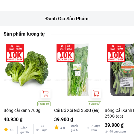
Đánh Giá Sản Phẩm
Sản phẩm tương tự
Bông cải xanh 700g
Cải Bó Xôi Gói 350G (ea)
Bông Cải Xanh
250G (ea)
48.930 ₫
39.900 ₫
39.900 ₫
38
Đánh
7
Lượt
Đánh
4.8
5.0
Lượt
giá
:
5
xem
90
Lượt xem
giá
:
16