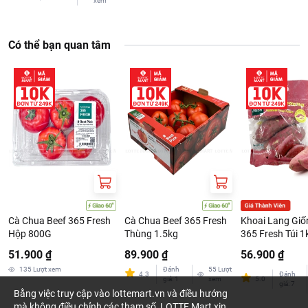
xem
Có thể bạn quan tâm
Cà Chua Beef 365 Fresh
Cà Chua Beef 365 Fresh
Khoai Lang Giố
Hộp 800G
Thùng 1.5kg
365 Fresh Túi 1
51.900 ₫
89.900 ₫
56.900 ₫
135
Lượt xem
Đánh
55
Lượt
4.3
Đánh
giá
:
1
xem
5.0
giá
:
7
Bằng việc truy cập vào lottemart.vn và điều hướng
mà không điều chỉnh các tham số, LOTTE Mart xin