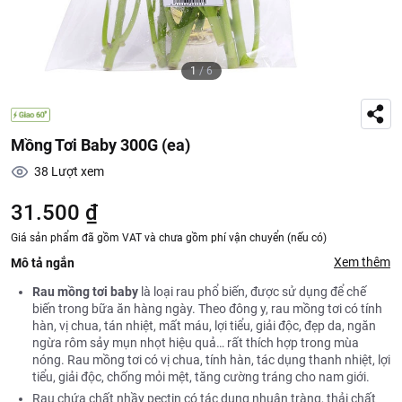
1
/
6
Mồng Tơi Baby 300G (ea)
38
Lượt xem
31.500 ₫
Giá sản phẩm đã gồm VAT và chưa gồm phí vận chuyển (nếu có)
Xem thêm
Mô tả ngắn
Rau mồng tơi baby
là loại rau phổ biến, được sử dụng để chế
biến trong bữa ăn hàng ngày. Theo đông y, rau mồng tơi có tính
hàn, vị chua, tán nhiệt, mất máu, lợi tiểu, giải độc, đẹp da, ngăn
ngừa rôm sảy mụn nhọt hiệu quả… rất thích hợp trong mùa
nóng. Rau mồng tơi có vị chua, tính hàn, tác dụng thanh nhiệt, lợi
tiểu, giải độc, chống mỏi mệt, tăng cường tráng cho nam giới.
Rau chứa chất nhầy pectin có tác dụng nhuận tràng, thải chất