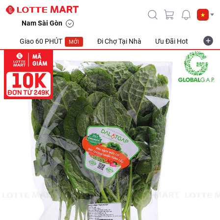
Nam Sài Gòn
Giao 60 PHÚT
Đi Chợ Tại Nhà
Ưu Đãi Hot
Khuyế
MỚI