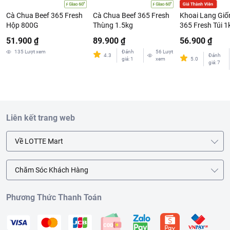
Cà Chua Beef 365 Fresh
Cà Chua Beef 365 Fresh
Khoai Lang Giố
Hộp 800G
Thùng 1.5kg
365 Fresh Túi 1
51.900 ₫
89.900 ₫
56.900 ₫
135
Lượt xem
Đánh
56
Lượt
4.3
Đánh
giá
:
1
xem
5.0
giá
:
7
Liên kết trang web
Về LOTTE Mart
Chăm Sóc Khách Hàng
Phương Thức Thanh Toán