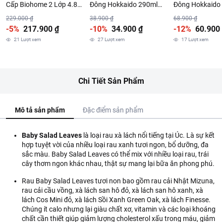
Cấp Biohome 2 Lớp 4.8L
Đông Hokkaido 290ml
Đông Hokkaido
(Giao Màu Ngẫu Nhiên)
Nhiều Màu
Nhiều Màu
229.000 ₫
38.900 ₫
68.900 ₫
-5%
217.900 ₫
-10%
34.900 ₫
-12%
60.900
21
Lượt xem
27
Lượt xem
17
Lượt xem
Chi Tiết Sản Phẩm
Mô tả sản phẩm
Đặc điểm sản phẩm
Baby Salad Leaves
là loại rau xà lách nổi tiếng tại Úc. Là sự kết
hợp tuyệt vời của nhiều loại rau xanh tươi ngon, bổ dưỡng, đa
sắc màu. Baby Salad Leaves có thể mix với nhiều loại rau, trái
cây thơm ngon khác nhau, thật sự mang lại bữa ăn phong phú.
Rau Baby Salad Leaves tươi non bao gồm rau cải Nhật Mizuna,
rau cải cầu vồng, xà lách san hô đỏ, xà lách san hô xanh, xà
lách Cos Mini đỏ, xà lách Sồi Xanh Green Oak, xà lách Finesse.
Chúng ít calo nhưng lại giàu chất xơ, vitamin và các loại khoáng
chất cần thiết giúp giảm lượng cholesterol xấu trong máu, giảm