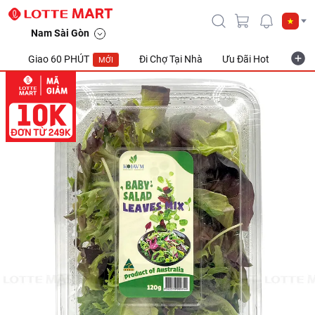
Rau Xà Lách Baby Leaves Úc KOJAVM 120g
Nam Sài Gòn
Giao 60 PHÚT
Đi Chợ Tại Nhà
Ưu Đãi Hot
Khuyế
MỚI