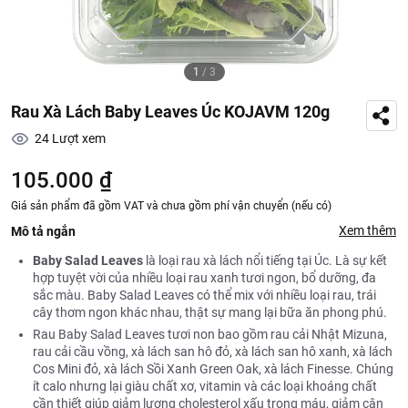
1
/
3
Rau Xà Lách Baby Leaves Úc KOJAVM 120g
24
Lượt xem
105.000 ₫
Giá sản phẩm đã gồm VAT và chưa gồm phí vận chuyển (nếu có)
Xem thêm
Mô tả ngắn
Baby Salad Leaves
là loại rau xà lách nổi tiếng tại Úc. Là sự kết
hợp tuyệt vời của nhiều loại rau xanh tươi ngon, bổ dưỡng, đa
sắc màu. Baby Salad Leaves có thể mix với nhiều loại rau, trái
cây thơm ngon khác nhau, thật sự mang lại bữa ăn phong phú.
Rau Baby Salad Leaves tươi non bao gồm rau cải Nhật Mizuna,
rau cải cầu vồng, xà lách san hô đỏ, xà lách san hô xanh, xà lách
Cos Mini đỏ, xà lách Sồi Xanh Green Oak, xà lách Finesse. Chúng
ít calo nhưng lại giàu chất xơ, vitamin và các loại khoáng chất
cần thiết giúp giảm lượng cholesterol xấu trong máu, giảm cân