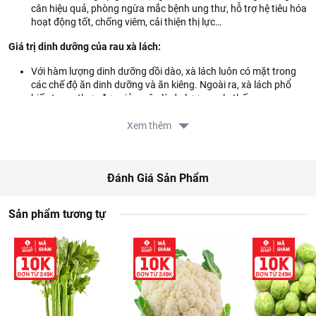
cân hiệu quả, phòng ngừa mắc bệnh ung thư, hỗ trợ hệ tiêu hóa
hoạt động tốt, chống viêm, cải thiện thị lực…
Giá trị dinh dưỡng của rau xà lách:
Với hàm lượng dinh dưỡng dồi dào, xà lách luôn có mặt trong
các chế độ ăn dinh dưỡng và ăn kiêng. Ngoài ra, xà lách phổ
biến trong thực đơn giảm cân là do lượng calo thấp.
Vitamin K có trong rau xà lách có vai trò quan trọng trong quá
Xem thêm
trình trao đổi chất của xương. Cung cấp đủ vitamin K cho cơ
thể sẽ làm tăng mật độ xương bằng cách thúc đẩy hoạt động
của tế bào tạo xương.
Đánh Giá Sản Phẩm
Gợi ý món ngon:
Dùng cho các món salad trộn, ăn sống kèm với các
món thịt,...
Sản phẩm tương tự
Xuất xứ:
Úc
Thông tin từ LOTTE MART:
Đơn giá sản phẩm chưa gồm phí giao hàng tùy theo khu vực và
đơn hàng của Quý khách, vui lòng xem chính sách tại:
https://www.lottemart.vn/vi-nsg/faq/39
Chính sách bảo hành sản phẩm tại: