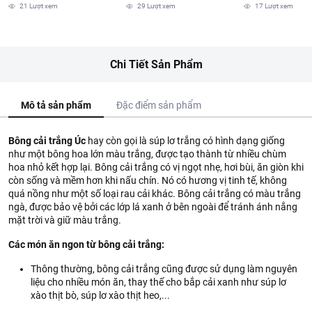
21
Lượt xem
29
Lượt xem
17
Lượt xem
Chi Tiết Sản Phẩm
Mô tả sản phẩm
Đặc điểm sản phẩm
Bông cải trắng Úc
hay còn gọi là súp lơ trắng có hình dạng giống
như một bông hoa lớn màu trắng, được tạo thành từ nhiều chùm
hoa nhỏ kết hợp lại. Bông cải trắng có vị ngọt nhẹ, hơi bùi, ăn giòn khi
còn sống và mềm hơn khi nấu chín. Nó có hương vị tinh tế, không
quá nồng như một số loại rau cải khác. Bông cải trắng có màu trắng
ngà, được bảo vệ bởi các lớp lá xanh ở bên ngoài để tránh ánh nắng
mặt trời và giữ màu trắng.
Các món ăn ngon từ bông cải trắng:
Thông thường, bông cải trắng cũng được sử dụng làm nguyên
liệu cho nhiều món ăn, thay thế cho bắp cải xanh như súp lơ
xào thịt bò, súp lơ xào thịt heo,...