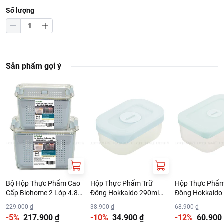
Số lượng
Sản phẩm gợi ý
Bộ Hộp Thực Phẩm Cao
Hộp Thực Phẩm Trữ
Hộp Thực Phẩm
Cấp Biohome 2 Lớp 4.8L
Đông Hokkaido 290ml
Đông Hokkaido
(Giao Màu Ngẫu Nhiên)
Nhiều Màu
Nhiều Màu
229.000 ₫
38.900 ₫
68.900 ₫
-5%
217.900 ₫
-10%
34.900 ₫
-12%
60.900