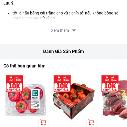
Lưu ý:
tốt là nấu bông cải trắng cho vừa chín tới nếu không bông sẽ
nhũn và có mùi rất nồng.
Cách bảo quản bông cải trắng tươi ngon:
Xem thêm
Bông cải trắng nên được bảo quản trong ngăn mát tủ lạnh để
đảm bảo độ tươi ngon, giòn ngọt của bông cải.
Đánh Giá Sản Phẩm
Thông tin từ LOTTE MART:
Đơn giá sản phẩm chưa gồm phí giao hàng tùy theo khu vực và
Có thể bạn quan tâm
đơn hàng của Quý khách, vui lòng xem chính sách tại:
https://www.lottemart.vn/vi-nsg/faq/39
Chính sách bảo hành sản phẩm tại:
https://www.lottemart.vn/vi-nsg/faq/85
Thông tin nhà cung cấp:
Tên công ty: CONG TY TNHH PHAT TRIEN THI TRUONG
KOJAVM
Địa chỉ:96/1/3A DUONG DAO TONG NGUYEN, KHU PHO 7, XA
NHA BE, THANH PHO HO CHI MINH, VIET NAM