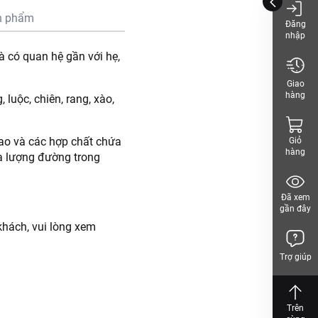
n phẩm
Đăng
nhập
và có quan hệ gần với hẹ,
Giao
hàng
luộc, chiên, rang, xào,
cao và các hợp chất chứa
Giỏ
hàng
hạ lượng đường trong
Đã xem
gần đây
hách, vui lòng xem
Trợ giúp
Trên