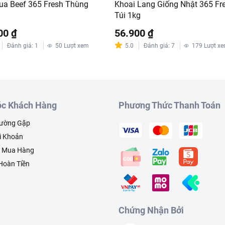
ua Beef 365 Fresh Thùng
Khoai Lang Giống Nhật 365 Fr
Túi 1kg
00 ₫
56.900 ₫
Đánh giá
:
1
50
Lượt xem
5.0
Đánh giá
:
7
179
Lượt x
c Khách Hàng
Phương Thức Thanh Toán
hường Gặp
i Khoản
h Mua Hàng
 Hoàn Tiền
Chứng Nhận Bởi