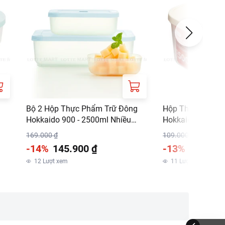
Bộ 2 Hộp Thực Phẩm Trữ Đông
Hộp Thực Phẩm 
Hokkaido 900 - 2500ml Nhiều
Hokkaido 2500ml
Màu
169.000 ₫
109.000 ₫
-14%
145.900 ₫
-13%
94.900 
12
Lượt xem
11
Lượt xem