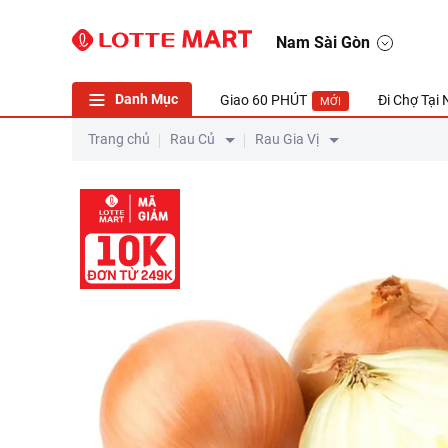
Hành tây vàng Hà Lan Koja Túi 500g (ea)
Nam Sài Gòn
Danh Mục
Giao 60 PHÚT
Đi Chợ Tại
MỚI
Trang chủ
Rau Củ
Rau Gia Vị