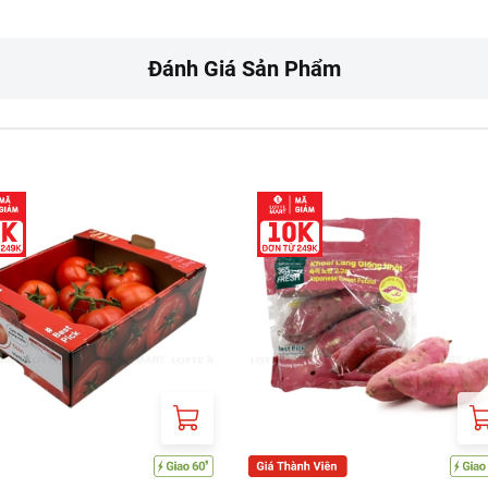
UONG DAO TONG NGUYEN, KHU PHO 7, XA NHA BE, THANH PHO 
Đánh Giá Sản Phẩm