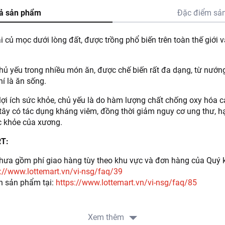
ả sản phẩm
Đặc điểm sả
ại củ mọc dưới lòng đất, được trồng phổ biến trên toàn thế giới 
hủ yếu trong nhiều món ăn, được chế biến rất đa dạng, từ nướng, 
í là ăn sống.
lợi ích sức khỏe, chủ yếu là do hàm lượng chất chống oxy hóa 
tây có tác dụng kháng viêm, đồng thời giảm nguy cơ ung thư, 
c khỏe của xương.
RT:
ưa gồm phí giao hàng tùy theo khu vực và đơn hàng của Quý k
://www.lottemart.vn/vi-nsg/faq/39
h sản phẩm tại:
https://www.lottemart.vn/vi-nsg/faq/85
Xem thêm
G TY TNHH PHAT TRIEN THI TRUONG KOJAVM