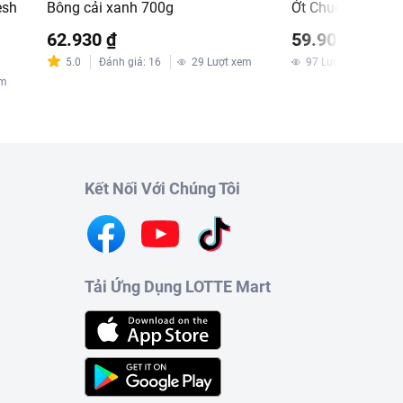
esh
Bông cải xanh 700g
Ớt Chuông 365 F
62.930 ₫
59.900 ₫
5.0
Đánh giá
:
16
29
Lượt xem
97
Lượt xem
em
Kết Nối Với Chúng Tôi
Tải Ứng Dụng LOTTE Mart