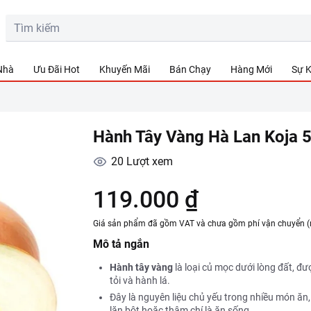
 Nhà
Ưu Đãi Hot
Khuyến Mãi
Bán Chạy
Hàng Mới
Sự K
Hành Tây Vàng Hà Lan Koja 
20
Lượt xem
119.000 ₫
Giá sản phẩm đã gồm VAT và chưa gồm phí vận chuyển (
Mô tả ngắn
Hành tây
vàng
là loại củ mọc dưới lòng đất, đư
tỏi và hành lá.
Đây là nguyên liệu chủ yếu trong nhiều món ăn, 
lăn bột hoặc thậm chí là ăn sống.