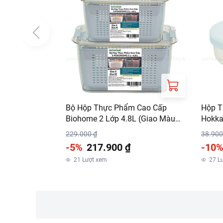
Bộ Hộp Thực Phẩm Cao Cấp
Hộp T
Biohome 2 Lớp 4.8L (Giao Màu
Hokka
Ngẫu Nhiên)
229.000 ₫
38.900
-5%
217.900 ₫
-10
21
Lượt xem
27
L