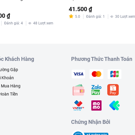
41.500 ₫
00 ₫
5.0
Đánh giá
:
1
30
Lượt xe
Đánh giá
:
4
48
Lượt xem
c Khách Hàng
Phương Thức Thanh Toán
hường Gặp
i Khoản
h Mua Hàng
 Hoàn Tiền
Chứng Nhận Bởi