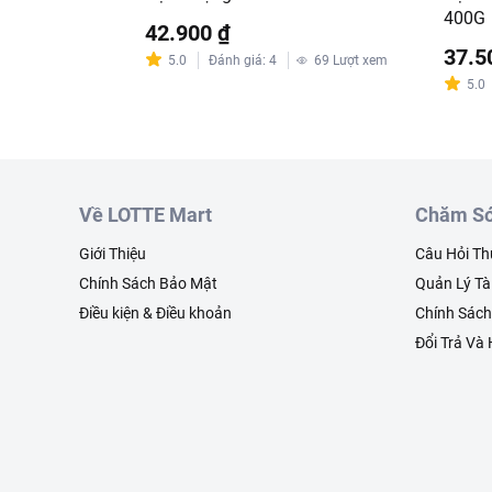
400G
42.900 ₫
37.5
5.0
Đánh giá
:
4
69
Lượt xem
5.0
Về LOTTE Mart
Chăm Só
Giới Thiệu
Câu Hỏi T
Chính Sách Bảo Mật
Quản Lý Tà
Điều kiện & Điều khoản
Chính Sác
Đổi Trả Và