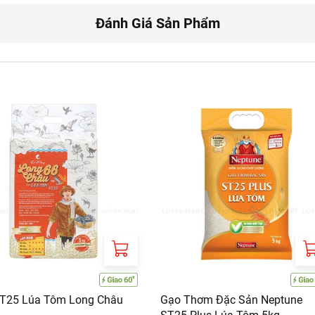
Đánh Giá Sản Phẩm
 TY TNHH THƯƠNG MẠI DỊCH VỤ HOME RICE
715 Tạ Quang Bửu, Phường 4, Quận 8, Thành phố Hồ Chí Minh, V
T25 Lúa Tôm Long Châu
Gạo Thơm Đặc Sản Neptune