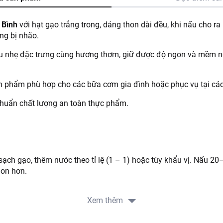
 Bình
với hạt gạo trắng trong, dáng thon dài đều, khi nấu cho r
ng bị nhão.
ịu nhẹ đặc trưng cùng hương thơm, giữ được độ ngon và mềm n
 phẩm phù hợp cho các bữa cơm gia đình hoặc phục vụ tại các
chuẩn chất lượng an toàn thực phẩm.
sạch gạo, thêm nước theo tỉ lệ (1 – 1) hoặc tùy khẩu vị. Nấu 20–
on hơn.
o quản nơi khô ráo, thoáng mát, tránh ánh nắng trực tiếp.
Xem thêm
i hàng hóa có dấu hiệu hư hỏng hoặc hết hạn.