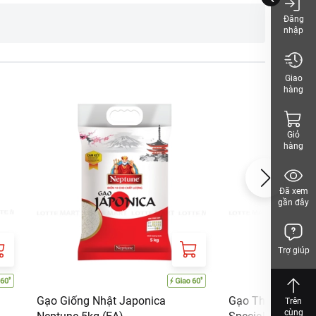
Đăng
nhập
iệt Nam
Giao
hàng
Giỏ
hàng
Đã xem
gần đây
Trợ giúp
Gạo Giống Nhật Japonica
Gạo Thơm Dẻo S
Trên
cùng