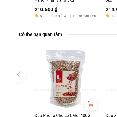
Hạng Nhãn Vàng 5kg
5kg
210.500 ₫
214.
5.0
Đánh giá
:
31
460
Lượt xem
4.9
Có thể bạn quan tâm
Đậu Phộng Choice L Gói 400G
Đậu X