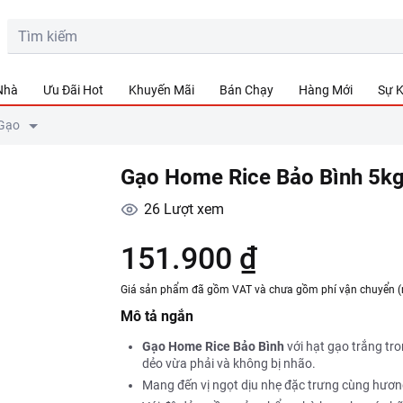
 Nhà
Ưu Đãi Hot
Khuyến Mãi
Bán Chạy
Hàng Mới
Sự K
Gạo
Gạo Home Rice Bảo Bình 5k
26
Lượt xem
151.900 ₫
Giá sản phẩm đã gồm VAT và chưa gồm phí vận chuyển (
Mô tả ngắn
Gạo Home Rice Bảo Bình
với hạt gạo trắng tro
dẻo vừa phải và không bị nhão.
Mang đến vị ngọt dịu nhẹ đặc trưng cùng hươn