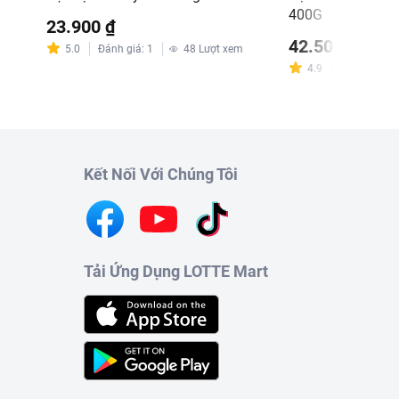
400G
23.900 ₫
42.500 ₫
m
5.0
Đánh giá
:
1
48
Lượt xem
4.9
Đánh giá
:
6
Kết Nối Với Chúng Tôi
Tải Ứng Dụng LOTTE Mart