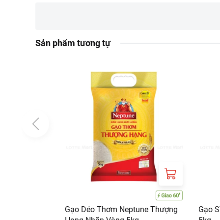
Thông tin nhà cung cấp:
Tên công ty: CÔNG
Địa chỉ: 93 Đường 
Sản phẩm tương tự
Gạo Dẻo Thơm Neptune Thượng
Gạo S