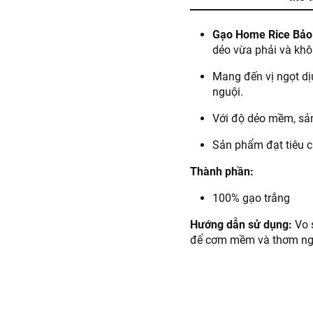
Gạo Home Rice Bảo
dẻo vừa phải và khô
Mang đến vị ngọt d
nguội.
Với độ dẻo mềm, sản
Sản phẩm đạt tiêu 
Thành phần:
100% gạo trắng
Hướng dẫn sử dụng:
Vo 
để cơm mềm và thơm ng
Hướng dẫn bảo quản:
Bả
Lưu ý:
Không sử dụng kh