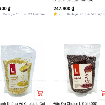
ST25 Plus Lúa Tôm 5kg
900 ₫
247.900 ₫
Đánh giá
:
10
124
Lượt xem
5.0
Đánh giá
:
20
547
Lượt 
anh Không Vỏ Choice L Gói
Đậu Đỏ Choice L Gói 400G