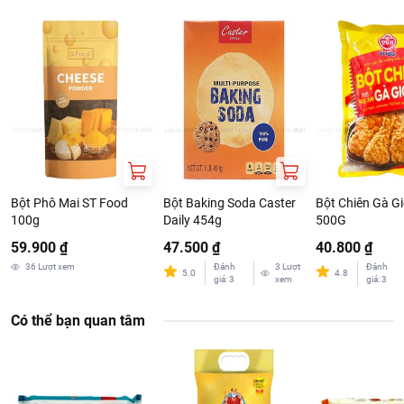
Bột Phô Mai ST Food
Bột Baking Soda Caster
Bột Chiên Gà Gi
100g
Daily 454g
500G
59.900 ₫
47.500 ₫
40.800 ₫
36
Lượt xem
Đánh
3
Lượt
Đánh
5.0
4.8
giá
:
3
xem
giá
:
3
Có thể bạn quan tâm