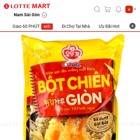
Nam Sài Gòn
Giao 60 PHÚT
Đi Chợ Tại Nhà
Ưu Đãi Hot
Khuyế
MỚI