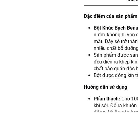
Đặc điểm của sản phẩm
Bột Khúc Bạch Ben
nước, không bị vón 
mắt. Đây sẽ trở thà
nhiều chất bổ dưỡng 
Sản phẩm được sản x
đều diễn ra khép kí
chất bảo quản độc h
Bột được đóng kín t
Hướng dẫn sử dụng
Phần thạch:
Cho 100
khi sôi. Đổ ra khuô
đông. Muốn béo hơn
Phần nước chan:
Cho
ngăn mát để lạnh đế
Thưởng thức:
Cắt kh