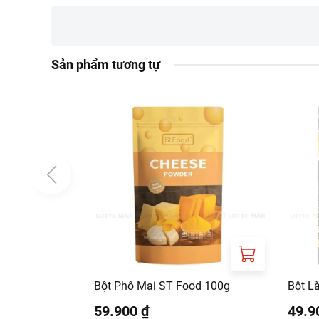
Hướng dẫn bảo quản
Bảo quản nơi khô ráo
Sản phẩm tương tự
Lưu ý
Phần thạch sau khi 
giờ. Thạch sẽ không
Không sử dụng cho n
người ăn chay.
Bột Phô Mai ST Food 100g
Bột L
59.900 ₫
49.9