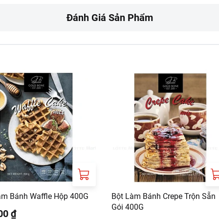
Đánh Giá Sản Phẩm
, thoáng mát, tránh ánh nắng trực tiếp.
nấu bảo quản tủ mát từ 2 - 4 độ C để tránh tan chảy và dẻo hơn
 đông nếu để nhiệt độ phòng.
gười dị ứng với các thành phần nêu trên, sản phẩm có chứa ge
àm Bánh Waffle Hộp 400G
Bột Làm Bánh Crepe Trộn Sẵn
Gói 400G
00 ₫