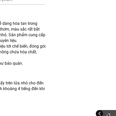
ễ dàng hòa tan trong
thơm, màu sắc rất bắt
ẻ nhỏ. Sản phẩm cung cấp
uyên liệu.
ệu tới chế biến, đóng gói
không chứa hóa chất,
như bảo quản.
ấy trên lửa nhỏ cho đến
h khoảng 4 tiếng đến khi
ôi, để nguội và cho vào
hạt nhân lên trên.