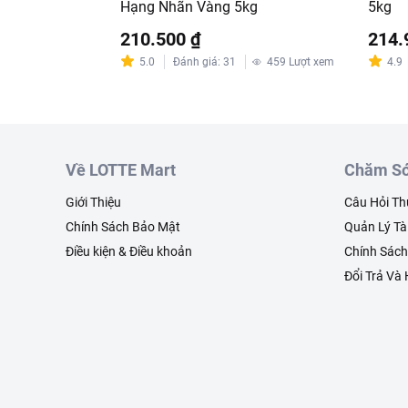
Hạng Nhãn Vàng 5kg
5kg
210.500 ₫
214.
5.0
Đánh giá
:
31
459
Lượt xem
4.9
Về LOTTE Mart
Chăm Só
Giới Thiệu
Câu Hỏi T
Chính Sách Bảo Mật
Quản Lý Tà
Điều kiện & Điều khoản
Chính Sác
Đổi Trả Và