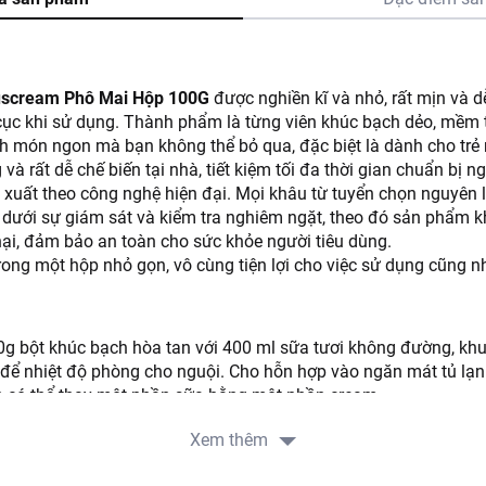
uscream Phô Mai Hộp 100G
được nghiền kĩ và nhỏ, rất mịn và d
cục khi sử dụng. Thành phẩm là từng viên khúc bạch dẻo, mềm 
nh món ngon mà bạn không thể bỏ qua, đặc biệt là dành cho tr
và rất dễ chế biến tại nhà, tiết kiệm tối đa thời gian chuẩn bị ng
uất theo công nghệ hiện đại. Mọi khâu từ tuyển chọn nguyên li
n dưới sự giám sát và kiểm tra nghiêm ngặt, theo đó sản phẩm 
ại, đảm bảo an toàn cho sức khỏe người tiêu dùng.
rong một hộp nhỏ gọn, vô cùng tiện lợi cho việc sử dụng cũng 
g bột khúc bạch hòa tan với 400 ml sữa tươi không đường, khu
n để nhiệt độ phòng cho nguội. Cho hỗn hợp vào ngăn mát tủ lạn
 có thể thay một phần sữa bằng một phần cream.
 500ml nước cùng 50g đường phèn (có thể thêm lá dứa), đun s
Xem thêm
n khi dùng.
úc bạch cho vào bát, thêm trái cây nếu muốn, chan nước và rắc 