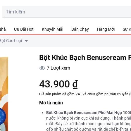
 Nhà
Ưu Đãi Hot
Khuyến Mãi
Bán Chạy
Hàng Mới
Sự K
Bột Các Loại
Bột Khúc Bạch Benuscream 
7
Lượt xem
43.900 ₫
Giá sản phẩm đã gồm VAT và chưa gồm phí vận chuyển (
Mô tả ngắn
Bột Khúc Bạch Benuscream Phô Mai Hộp 100
nước, không bị vón cục khi sử dụng. Thành ph
mắt. Đây sẽ trở thành món ngon mà bạn không 
cấp nhiều chất bổ dưỡng và rất dễ chế biến tại n