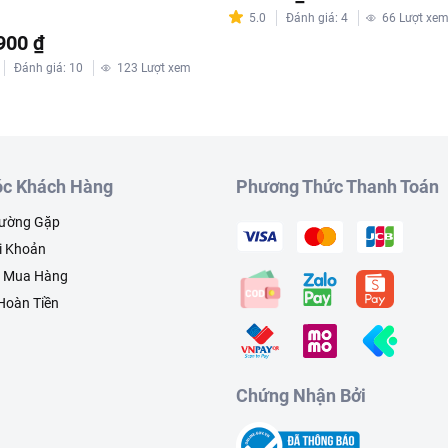
5.0
Đánh giá
:
4
66
Lượt xe
900 ₫
Đánh giá
:
10
123
Lượt xem
c Khách Hàng
Phương Thức Thanh Toán
hường Gặp
i Khoản
h Mua Hàng
 Hoàn Tiền
Chứng Nhận Bởi