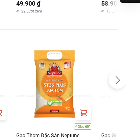
49.900 ₫
58.900 ₫
22
Lượt xem
15
Lượt xem
Gạo Thơm Đặc Sản Neptune
Gạo Giống Nhật 