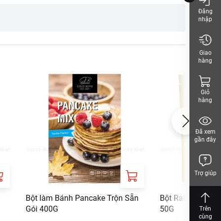
Đăng
nhập
Giao
hàng
, nên sử dụng trong 24
latin không sử dụng cho
Giỏ
hàng
Đã xem
gần đây
Trợ giúp
Bột làm Bánh Pancake Trộn Sẵn
Bột Rau Câu Giòn
Gói 400G
50G
Trên
cùng