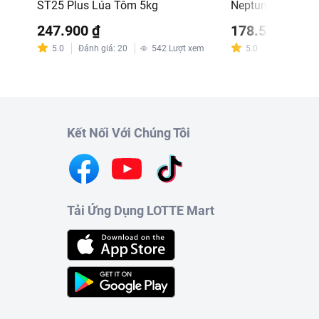
ST25 Plus Lúa Tôm 5kg
Neptune 5kg (EA)
m
247.900 ₫
178.500 ₫
5.0
Đánh giá
:
20
542
Lượt xem
5.0
Đánh giá
:
8
Kết Nối Với Chúng Tôi
Tải Ứng Dụng LOTTE Mart