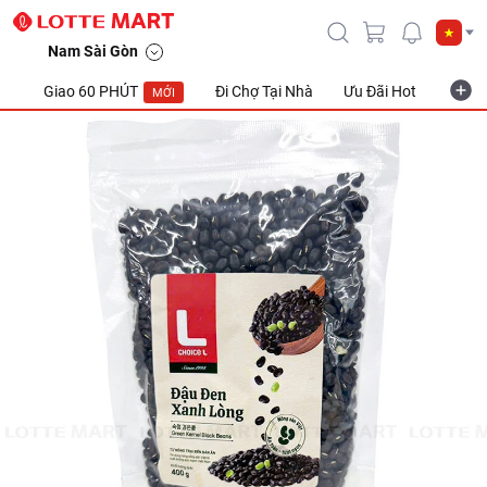
Nam Sài Gòn
Giao 60 PHÚT
Đi Chợ Tại Nhà
Ưu Đãi Hot
Khuyế
MỚI