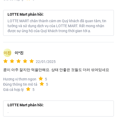
LOTTE Mart phản hồi:
LOTTE MART chân thành cám ơn Quý khách đã quan tâm, tin
tưởng và sử dụng dịch vụ của LOTTE MART. Rất mong nhận
được sự ủng hộ của Quý khách trong thời gian tới ạ.
이진
이*진
22/01/2025
콩이 아주 잘지만 먹을만해요. 상태 안좋은 것들도 더러 섞여있네요
Hương vị thơm ngon
5
Đúng thông tin mô tả
5
Giá cả hợp lý
5
LOTTE Mart phản hồi:
.