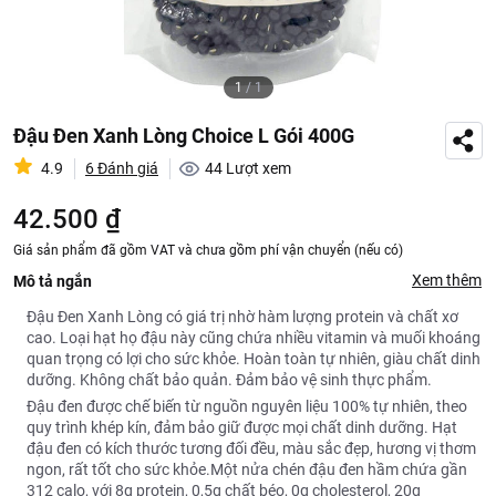
1
/
1
Đậu Đen Xanh Lòng Choice L Gói 400G
4.9
6 Đánh giá
44
Lượt xem
42.500 ₫
Giá sản phẩm đã gồm VAT và chưa gồm phí vận chuyển (nếu có)
Xem thêm
Mô tả ngắn
Đậu Đen Xanh Lòng có giá trị nhờ hàm lượng protein và chất xơ
cao. Loại hạt họ đậu này cũng chứa nhiều vitamin và muối khoáng
quan trọng có lợi cho sức khỏe. Hoàn toàn tự nhiên, giàu chất dinh
dưỡng. Không chất bảo quản. Đảm bảo vệ sinh thực phẩm.
Đậu đen được chế biến từ nguồn nguyên liệu 100% tự nhiên, theo
quy trình khép kín, đảm bảo giữ được mọi chất dinh dưỡng. Hạt
đậu đen có kích thước tương đối đều, màu sắc đẹp, hương vị thơm
ngon, rất tốt cho sức khỏe.Một nửa chén đậu đen hầm chứa gần
312 calo, với 8g protein, 0,5g chất béo, 0g cholesterol, 20g