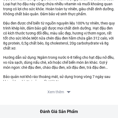
Loại hạt họ đậu này cũng chứa nhiều vitamin và muối khoáng quan
trọng có lợi cho sức khỏe. Hoàn toàn tự nhiên, giàu chất dinh dưỡng.
Không chất bảo quản. Đảm bảo vệ sinh thực phẩm.
Đậu đen được chế biến từ nguồn nguyên liệu 100% tự nhiên, theo quy
trình khép kín, đảm bảo giữ được mọi chất dinh dưỡng. Hạt đậu đen
có kích thước tương đối đều, màu sắc đẹp, hương vị thơm ngon, rất
tốt cho sức khỏe.Một nửa chén đậu đen hầm chứa gần 312 calo, với
8g protein, 0,5g chất béo, 0g cholesterol, 20g carbohydrate và 8g
chất xơ.
Hướng dẫn sử dụng: Ngâm trong nước 6-8 tiếng cho hạt đậu nở đều,
vo rửa sạch, dùng nấu chè, xôi hoặc chế biến món ăn khác. Gợi ý
món ngon: chè đậu đen, cháo đậu đen, xôi đậu đen, trà đậu đen…
Bảo quản nơi khô ráo thoáng mát, sử dụng trong vòng 7 ngày sau
khi mở bao bì. Nơi sản xuất: Việt Nam.
Xem thêm
Đánh Giá Sản Phẩm