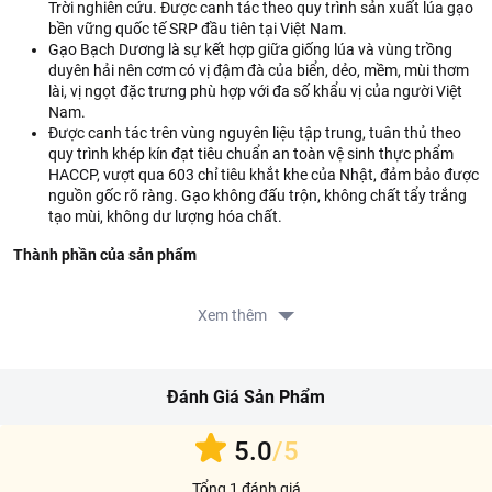
Trời nghiên cứu. Được canh tác theo quy trình sản xuất lúa gạo
bền vững quốc tế SRP đầu tiên tại Việt Nam.
Gạo Bạch Dương là sự kết hợp giữa giống lúa và vùng trồng
duyên hải nên cơm có vị đậm đà của biển, dẻo, mềm, mùi thơm
lài, vị ngọt đặc trưng phù hợp với đa số khẩu vị của người Việt
Nam.
Được canh tác trên vùng nguyên liệu tập trung, tuân thủ theo
quy trình khép kín đạt tiêu chuẩn an toàn vệ sinh thực phẩm
HACCP, vượt qua 603 chỉ tiêu khắt khe của Nhật, đảm bảo được
nguồn gốc rõ ràng. Gạo không đấu trộn, không chất tẩy trắng
tạo mùi, không dư lượng hóa chất.
Thành phần của sản phẩm
100% gạo.
Xem thêm
Thành phần dinh dưỡng
Trong 1kg Gạo Hạt Ngọc Trời Bạch Dương:
Đánh Giá Sản Phẩm
Carbonhydrate ≥ 750 g
Protein ≥ 50 g
5.0
/5
Lipid ≥ 1 g
Hướng dẫn sử dụng
Tổng 1 đánh giá