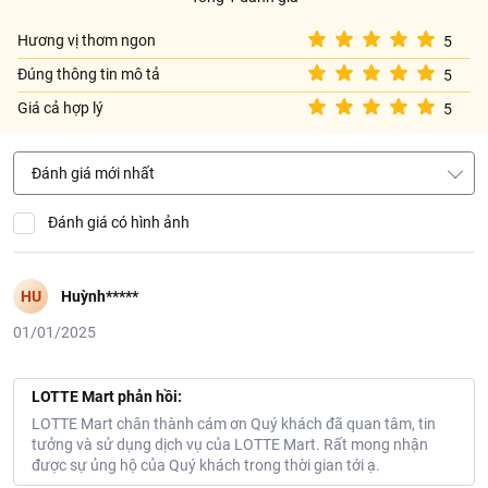
Vo gạo trước khi nấu.
Hương vị thơm ngon
5
Đong nước theo tỉ lệ 1 chén gạo : 1,2 – 1,5 chén nước (Có thể
Đúng thông tin mô tả
5
tăng hoặc giảm lượng nước tùy theo khẩu vị).
Nấu cơm đến khi cơm chín (khoảng 20 phút), sau đó chờ thêm
Giá cả hợp lý
5
khoảng 10 phút để cơm ráo.
Hạn chế mở nắp hoặc đảo cơm khi nấu.
Đánh giá mới nhất
Hướng dẫn bảo quản
Bảo quản nơi khô ráo thoáng mát tránh ánh nắng mặt trời. Nên
Đánh giá có hình ảnh
dùng trong 1 tháng sau khi mở bao bì.
HU
Huỳnh*****
01/01/2025
LOTTE Mart phản hồi:
LOTTE Mart chân thành cám ơn Quý khách đã quan tâm, tin
tưởng và sử dụng dịch vụ của LOTTE Mart. Rất mong nhận
được sự ủng hộ của Quý khách trong thời gian tới ạ.