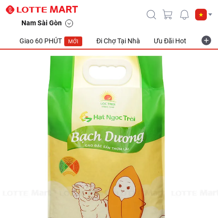
Nam Sài Gòn
Giao 60 PHÚT
Đi Chợ Tại Nhà
Ưu Đãi Hot
Khuyế
MỚI