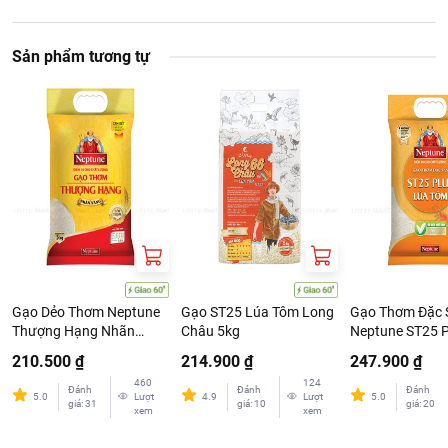
Sản phẩm tương tự
Gạo Dẻo Thơm Neptune
Gạo ST25 Lúa Tôm Long
Gạo Thơm Đặc 
Thượng Hạng Nhãn
Châu 5kg
Neptune ST25 P
Vàng 5kg
Tôm 5kg
210.500 ₫
214.900 ₫
247.900 ₫
460
124
Đánh
Đánh
Đánh
5.0
Lượt
4.9
Lượt
5.0
giá
:
31
giá
:
10
giá
:
20
xem
xem