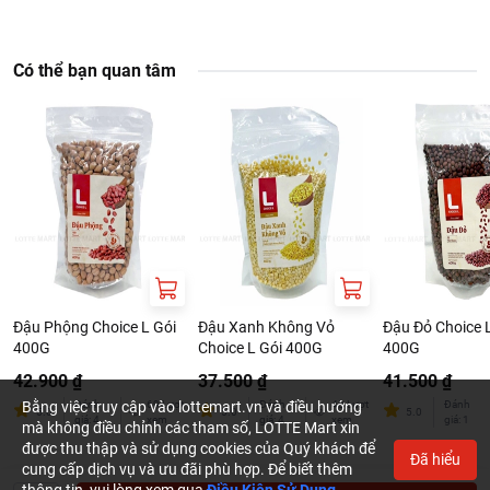
Có thể bạn quan tâm
Đậu Phộng Choice L Gói
Đậu Xanh Không Vỏ
Đậu Đỏ Choice 
400G
Choice L Gói 400G
400G
42.900 ₫
37.500 ₫
41.500 ₫
Bằng việc truy cập vào lottemart.vn và điều hướng
Đánh
69
Lượt
Đánh
48
Lượt
Đánh
5.0
5.0
5.0
giá
:
4
xem
giá
:
4
xem
giá
:
1
mà không điều chỉnh các tham số, LOTTE Mart xin
được thu thập và sử dụng cookies của Quý khách để
Đã hiểu
cung cấp dịch vụ và ưu đãi phù hợp. Để biết thêm