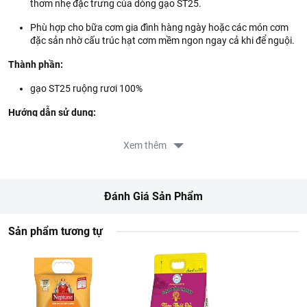
thơm nhẹ đặc trưng của dòng gạo ST25.
Phù hợp cho bữa cơm gia đình hàng ngày hoặc các món cơm
đặc sản nhờ cấu trúc hạt cơm mềm ngon ngay cả khi để nguội.
Thành phần:
gạo ST25 ruộng rươi 100%
Hướng dẫn sử dụng:
Cho gạo vào nồi và vo bằng nước sạch (vo từ 1-2 lần) rồi cho
Xem thêm
vừa nước theo tỉ lệ 1 nước/1 gạo (hoặc điều chỉnh theo tỉ lệ phù
hợp), sau đó khi cơm sôi cạn nước có thể đảo 1 lần cho cơm
chín đều.
Đánh Giá Sản Phẩm
Dùng cơm khi nóng sẽ ngon hơn.
Hướng dẫn bảo quản:
Bảo quản tại nơi khô ráo, thoáng mát. Sau khi
Sản phẩm tương tự
mở túi, bảo quản trong thùng kín.
Lưu ý:
Là thực phẩm, không sử dụng phụ gia thực phẩm. Không sử
dụng sản phẩm khi có dấu hiệu hư hỏng.
Thông tin nhà cung cấp: