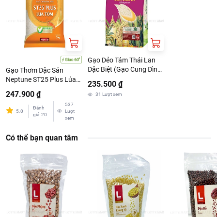
Tên công ty: CONG TY CP KINH DOANH CHE BIEN NONG SAN
BAO MINH
Địa chỉ: Số 123 Phố Định Công Hạ, P. Định Công, TP Hà Nội, Việt
Nam
Gạo Dẻo Tám Thái Lan
Đặc Biệt (Gạo Cung Đình)
Gạo Thơm Đặc Sản
Bảo Minh Túi 5KG
Neptune ST25 Plus Lúa
235.500 ₫
Tôm 5kg
247.900 ₫
31
Lượt xem
537
Đánh
5.0
Lượt
giá
:
20
xem
Có thể bạn quan tâm