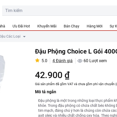
 Nhà
Ưu Đãi Hot
Khuyến Mãi
Bán Chạy
Hàng Mới
Sự K
Đậu Các Loại
Đậu Phộng Choice L Gói 400
5.0
4 Đánh giá
60
Lượt xem
42.900 ₫
Giá sản phẩm đã gồm VAT và chưa gồm phí vận chuyển (
Mô tả ngắn
Đậu phộng là một trong những loại thực phẩm khôn
khỏe. Trong đậu phộng có chứa chất béo không b
tim mạch, đáng chú ý hơn là chúng còn chứa các 
axit oleic và nhiều chất chống oxy hóa. Theo ng