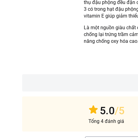
thụ đậu phộng đều đặn c
3 có trong hạt đậu phộn
vitamin E giúp giảm thiể
Là một nguồn giàu chất 
chống lại trứng trầm cảm
năng chống oxy hóa cao.
tới 22%. Trong hạt đậu p
soát đường một cách hiệ
Đậu phộng Choice L có t
đều và an toàn cho sức 
Đảm bảo vệ sinh thực ph
phộng rang tỏi ớt, xôi 
sau khi mở bao bì. Nơi s
5.0
/5
Tổng 4 đánh giá