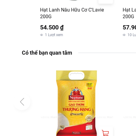
Hạt Lanh Nâu Hữu Cơ C'Lavie
Hạt L
200G
200G
54.500 ₫
57.9
1
Lượt xem
10
L
Có thể bạn quan tâm