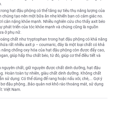
h.
ong hạt đậu phộng có thể tăng sự tiêu thụ năng lượng của
an chúng tạo nên một bữa ăn nhẹ khiến bạn có cảm giác no.
trì cân nặng khỏe mạnh. Nhiều nghiên cứu cho thấy axit béo
ự phát triển của tóc khỏe mạnh và chúng cũng là nguồn
ưa ở phụ nữ.
hoáng chất như tryptophan trong hạt đậu phộng có khả năng
ứa rất nhiều axit p – coumaric, đây là một loại chất có khả
ả năng chống oxy hóa của hạt đậu phộng còn được đẩy cao,
an, giúp hấp thu chất béo, từ đó, giúp cơ thể điều tiết và
 nguyên chất, giữ nguyên được chất dinh dưỡng, hạt đậu
ng. Hoàn toàn tự nhiên, giàu chất dinh dưỡng. Không chất
sử dụng: Có thể dùng để rang hoặc nấu xôi, chè,... Gợi ý
g, bơ đậu phộng…Bảo quản nơi khô ráo thoáng mát, sử dụng
t: Việt Nam.