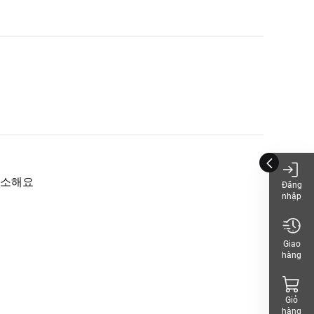
고소해요
Đăng
nhập
Giao
hàng
Giỏ
hàng