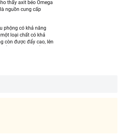
cho thấy axit béo Omega
 là nguồn cung cấp
ậu phộng có khả năng
 một loại chất có khả
g còn được đẩy cao, lên
hể điều tiết và kiểm
inh dưỡng, hạt đậu đồng
. Không chất bảo quản.
,... Gợi ý món ngon: Đậu
dụng trong vòng 7 ngày