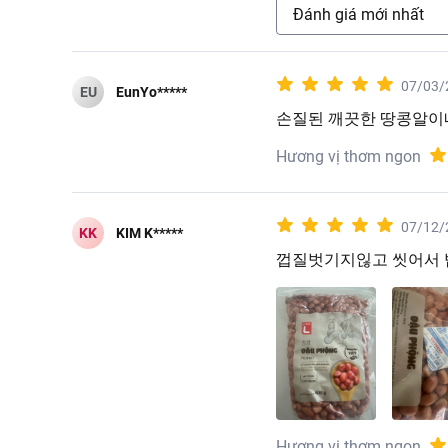
Đánh giá mới nhất
07/03/
EU
EunYo*****
손질된 깨끗한 땅콩알이
Hương vị thơm ngon
07/12/
KK
KIM K*****
껍질벗기지읺고 씻어서 
Hương vị thơm ngon