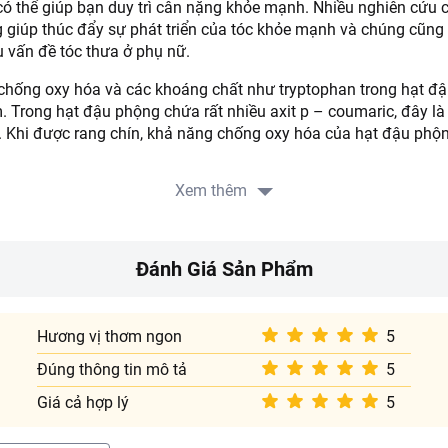
ó thể giúp bạn duy trì cân nặng khỏe mạnh. Nhiều nghiên cứu 
g giúp thúc đẩy sự phát triển của tóc khỏe mạnh và chúng cũng
u vấn đề tóc thưa ở phụ nữ.
chống oxy hóa và các khoáng chất như tryptophan trong hạt đ
. Trong hạt đậu phộng chứa rất nhiều axit p – coumaric, đây là
 Khi được rang chín, khả năng chống oxy hóa của hạt đậu phộn
hộng chứa nhiều Mangan, giúp hấp thu chất béo, từ đó, giúp cơ t
u quả.
Xem thêm
hành phần 100% hạt đậu nguyên chất, giữ nguyên được chất d
khỏe người tiêu dùng. Hoàn toàn tự nhiên, giàu chất dinh dưỡng
ẩm. Hướng dẫn sử dụng: Có thể dùng để rang hoặc nấu xôi, chè
Đánh Giá Sản Phẩm
đậu phộng, bơ đậu phộng…Bảo quản nơi khô ráo thoáng mát, sử 
ản xuất: Việt Nam.
Hương vị thơm ngon
5
Đúng thông tin mô tả
5
Giá cả hợp lý
5