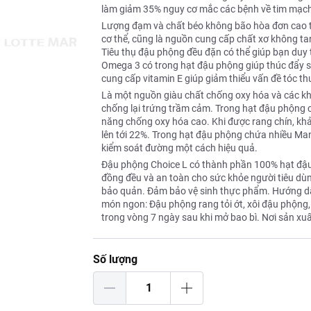
làm giảm 35% nguy cơ mắc các bệnh về tim mạc
Lượng đạm và chất béo không bão hòa đơn cao tr
cơ thể, cũng là nguồn cung cấp chất xơ không t
Tiêu thụ đậu phộng đều đặn có thể giúp bạn duy 
Omega 3 có trong hạt đậu phộng giúp thúc đẩy s
cung cấp vitamin E giúp giảm thiểu vấn đề tóc th
Là một nguồn giàu chất chống oxy hóa và các k
chống lại trứng trầm cảm. Trong hạt đậu phộng ch
năng chống oxy hóa cao. Khi được rang chín, kh
lên tới 22%. Trong hạt đậu phộng chứa nhiều Mang
kiểm soát đường một cách hiệu quả.
Đậu phộng Choice L có thành phần 100% hạt đậu
đồng đều và an toàn cho sức khỏe người tiêu dù
bảo quản. Đảm bảo vệ sinh thực phẩm. Hướng dẫn 
món ngon: Đậu phộng rang tỏi ớt, xôi đậu phộn
trong vòng 7 ngày sau khi mở bao bì. Nơi sản xuấ
Số lượng