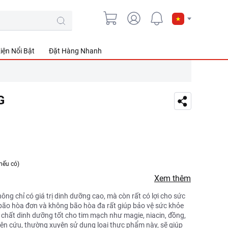
iện Nổi Bật
Đặt Hàng Nhanh
G
nếu có)
Xem thêm
g chỉ có giá trị dinh dưỡng cao, mà còn rất có lợi cho sức
ão hòa đơn và không bão hòa đa rất giúp bảo vệ sức khỏe
chất dinh dưỡng tốt cho tim mạch như magie, niacin, đồng,
hiên cứu, thường xuyên sử dụng loại thực phẩm này, sẽ giúp