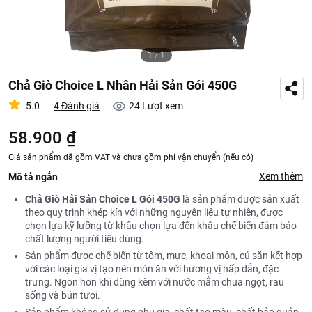
1
/
1
Chả Giò Choice L Nhân Hải Sản Gói 450G
5.0
4 Đánh giá
24
Lượt xem
58.900 ₫
Giá sản phẩm đã gồm VAT và chưa gồm phí vận chuyển (nếu có)
Xem thêm
Mô tả ngắn
Chả Giò Hải Sản Choice L Gói 450G
là sản phẩm được sản xuất
theo quy trình khép kín với những nguyên liệu tự nhiên, được
chọn lựa kỹ lưỡng từ khâu chọn lựa đến khâu chế biến đảm bảo
chất lượng người tiêu dùng.
Sản phẩm được chế biến từ tôm, mực, khoai môn, củ sắn kết hợp
với các loại gia vị tạo nên món ăn với hương vị hấp dẫn, đặc
trưng. Ngon hơn khi dùng kèm với nước mắm chua ngọt, rau
sống và bún tươi.