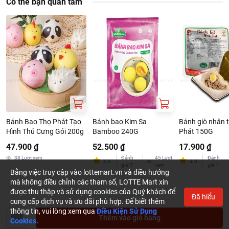
Có thể bạn quan tâm
Bánh Bao Thọ Phát Tạo
Bánh bao Kim Sa
Bánh giò nhân t
Hình Thú Cưng Gói 200g
Bamboo 240G
Phát 150G
47.900 ₫
52.500 ₫
17.900 ₫
38
Lượt xem
Đánh
45
Lượt
Đánh
4.9
4.0
giá
:
7
xem
giá
:
1
Bằng việc truy cập vào lottemart.vn và điều hướng
mà không điều chỉnh các tham số, LOTTE Mart xin
được thu thập và sử dụng cookies của Quý khách để
Đã hiểu
cung cấp dịch vụ và ưu đãi phù hợp. Để biết thêm
thông tin, vui lòng xem qua
Điều Kiện Sử Dụng
Thêm vào giỏ hàng
Cookies.