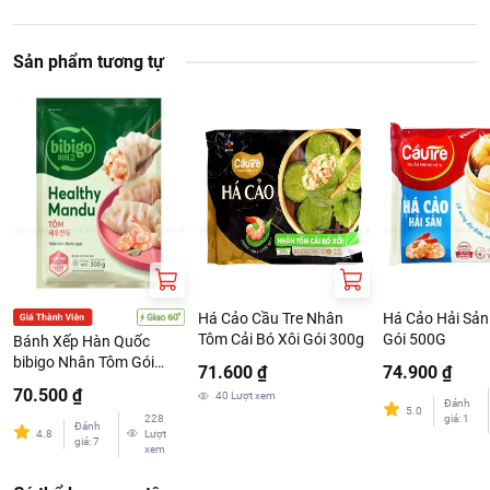
Sản phẩm tương tự
Há Cảo Cầu Tre Nhân
Há Cảo Hải Sản
Tôm Cải Bó Xôi Gói 300g
Gói 500G
Bánh Xếp Hàn Quốc
bibigo Nhân Tôm Gói
71.600 ₫
74.900 ₫
300G
70.500 ₫
40
Lượt xem
Đánh
5.0
228
giá
:
1
Đánh
4.8
Lượt
giá
:
7
xem