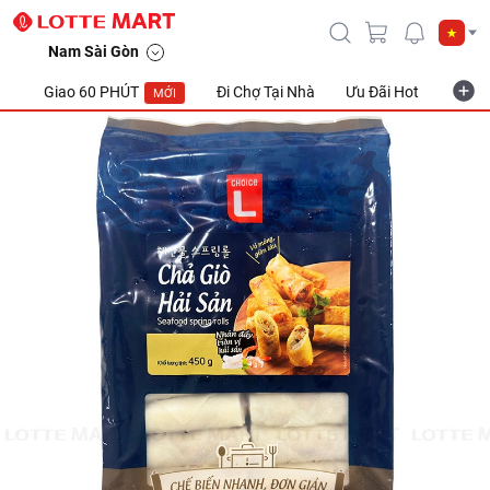
Nam Sài Gòn
Giao 60 PHÚT
Đi Chợ Tại Nhà
Ưu Đãi Hot
Khuyế
MỚI