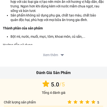
hợp với các loại gia vị tạo nên món ăn với hương vị hấp dẫn, đặc
trưng. Ngon hơn khi dùng kèm với nước mắm chua ngọt, rau
sống và bún tươi.
Sản phẩm không sử dụng phụ gia, chất tạo màu, chất bảo
quản độc hại, phù hợp với mọi bữa ăn trong gia đình.
Thành phần của sản phẩm
Bột mì, nước, muối, mực, tôm, khoai môn, củ sắn,...
Hướng dẫn sử dụng
Chả giò không cần rã đông. Xếp từng cuốn vào chảo dầu nóng
Xem thêm
170 độ C. Chiên vàng đều, vớt ra để ráo dầu. Ăn nóng. Bảo
quản trong ngăn đá tủ lạnh khi không dùng hết.
Hướng dẫn bảo quản
Đánh Giá Sản Phẩm
Ở nhiệt độ -18 độ C hoặc trong ngăn đá tủ lạnh
5.0
/5
Tổng 4 đánh giá
Chất lượng sản phẩm
5