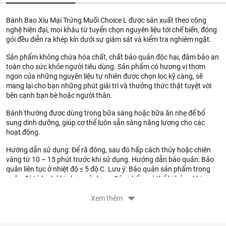
Bánh Bao Xíu Mại Trứng Muối Choice L được sản xuất theo công
nghệ hiện đại, mọi khâu từ tuyển chọn nguyên liệu tới chế biến, đóng
gói đều diễn ra khép kín dưới sự giám sát và kiểm tra nghiêm ngặt.
Sản phẩm không chứa hóa chất, chất bảo quản độc hại, đảm bảo an
toàn cho sức khỏe người tiêu dùng. Sản phẩm có hương vị thơm
ngon của những nguyên liệu tự nhiên được chọn lọc kỹ càng, sẽ
mang lại cho bạn những phút giải trí và thưởng thức thật tuyệt vời
bên cạnh bạn bè hoặc người thân.
Bánh thường được dùng trong bữa sáng hoặc bữa ăn nhẹ để bổ
sung dinh dưỡng, giúp cơ thể luôn sẵn sàng năng lượng cho các
hoạt động.
Hướng dẫn sử dụng: Để rã đông, sau đó hấp cách thủy hoặc chiên
vàng từ 10 – 15 phút trước khi sử dụng. Hướng dẫn bảo quản: Bảo
quản liên tục ở nhiệt độ ≤ 5 độ C. Lưu ý: Bảo quản sản phẩm trong
ngăn đá tủ lạnh khi chưa sử dụng. Sản phẩm có thể bị hỏng khi
không bảo quản đúng nhiệt độ hoặc bỏ ra ngoài quá lâu.
Xem thêm