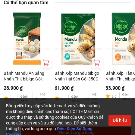
Có thể bạn quan tâm
Bánh Mandu Ăn Sáng
Bánh Xếp Mandu bibigo
Bánh Xếp Hàn 
Nhân Thịt bibigo Gói
Nhân Hải Sản Gói 350G
Nhân Thịt bibig
132G
175G
28.900 ₫
61.900 ₫
33.900 ₫
140
143
Đánh
Đánh
Đánh
5.0
5.0
Lượt
5.0
Lượt
giá
:
2
giá
:
4
giá
:
12
xem
xem
Bằng việc truy cập vào lottemart.vn và điều hướng
mà không điều chỉnh các tham số, LOTTE Mart xin
được thu thập và sử dụng cookies của Quý khách để
Đã hiểu
cung cấp dịch vụ và ưu đãi phù hợp. Để biết thêm
thông tin, vui lòng xem qua
Điều Kiện Sử Dụng
Thêm vào giỏ hàng
Cookies.