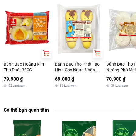
khoảng 10-15 phút (tính từ khi nước sôi).
Lò vi sóng: Lấy sản phẩm ra khỏi bao bì, đặt vào dụng cụ chứa
phù hợp với lò vi sóng, làm nóng khoảng 2 phút 30 giây - 3 phút
30 giây ở chế độ trung bình.
Hướng dẫn bảo quản:
Bảo quản ở nhiệt độ 0-5 độ C.
Thông tin nhà cung cấp:
Bánh Bao Hoàng Kim
Bánh Bao Thọ Phát Tạo
Bánh Bao Thọ 
Tên công ty: CTY TNHH MTV CHE BIEN THUC PHAM THO PHAT
Thọ Phát 300G
Hình Con Ngựa Nhân
Nướng Phô Mai
Địa chỉ: 78 - 80 NGUYEN TRI PHUONG, PHUONG AN DONG,
Chuối Socola 240G
THANH PHO HO CHI MINH, VIET NAM
79.900 ₫
69.000 ₫
70.900 ₫
62
Lượt xem
36
Lượt xem
39
Lượt xem
Có thể bạn quan tâm