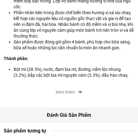
mềm xốp đặc trưng. Lớp vỏ bánh mang hương vị nhẹ của ngũ
cốc.
Phần nhân bên trong được chế biến theo hương vị xá xíu chay,
kết hợp các nguyên liệu có nguồn gốc thực vật và gia vị để tạo
nên vị đậm đà, hài hòa. Nhân bánh có độ mềm và vị bùi nhẹ, khi
ăn cùng lớp vỏ nguyên cám giúp món bánh trở nên tròn vị và dễ
thưởng thức.
Sản phẩm được đóng gói gồm 4 bánh, phù hợp cho bữa sáng,
bữa xế hoặc những lúc cần chuẩn bị món ăn nhanh gọn.
Thành phần:
Bột mì (28.5%), nước, đạm lúa mì, đường, nấm lộc nhung
(3.2%), bắp cải, bột lúa mì nguyên cám (2.3%), dầu hào chay,
nước tương, dầu thực vật, shortening, bột năng, chất làm dày
(INS 1414), chao, nấm men:
Saccharomyces cerevisiae
, hành
Xem thêm
baro, chất điều vị (INS 621, INS 627, INS 631), chất tạo xốp (INS
500(ii), INS 450(i)), chất điều chỉnh độ axit (INS 341(ii), INS
341(i)), bột đậu nành, chất bảo quản (INS 282, INS 200), muối,
chất nhũ hóa (INS 471), chất ổn định (INS 405), ngũ vị hương,
Đánh Giá Sản Phẩm
hương liệu tổng hợp (hương thịt nướng, hương khói).
Hướng dẫn sử dụng:
Sản phẩm tương tự
Hấp: Lấy sản phẩm ra khỏi bao bì, cho vào xửng hấp cách thủy