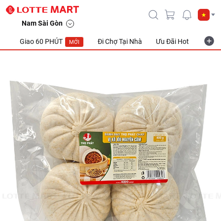
Nam Sài Gòn
Giao 60 PHÚT
Đi Chợ Tại Nhà
Ưu Đãi Hot
Khuyế
MỚI