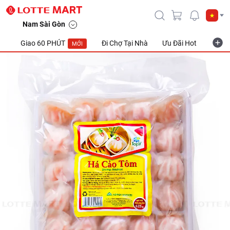
Nam Sài Gòn
Giao 60 PHÚT
Đi Chợ Tại Nhà
Ưu Đãi Hot
Khuyế
MỚI