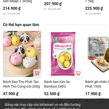
Sản bibigo 1.505kg
1.5kg
207.900 ₫
214.900 ₫
225.900 ₫
24
Lượt xem
15
Lượt xem
4
Lượt xem
Có thể bạn quan tâm
Bánh Bao Thọ Phát Tạo
Bánh bao Kim Sa
Bánh giò nhân t
Hình Thú Cưng Gói 200g
Bamboo 240G
Phát 150G
47.900 ₫
52.500 ₫
17.900 ₫
35
Lượt xem
Đánh
41
Lượt
Đánh
4.9
4.0
giá
:
7
xem
giá
:
1
Bằng việc truy cập vào lottemart.vn và điều hướng