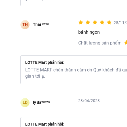
25/11/
TH
Thai ****
bánh ngon
Chất lượng sản phẩm
LOTTE Mart phản hồi:
LOTTE MART chân thành cám ơn Quý khách đã quan
gian tới ạ.
28/04/2023
LD
ly da*****
LOTTE Mart phản hồi: