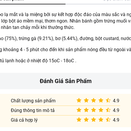
lạ mắt và lạ miệng bởi sự kết hợp độc đáo của màu sắc và ng
ó lớp bột áo mềm mại, thơm ngon. Nhân bánh gồm trứng muối v
 nhân tan chảy mỗi khi thưởng thức.
 (75%), trứng gà (9.21%), bơ (5.44%), đường, bột custard, nước
g khoảng 4 - 5 phút cho đến khi sản phẩm nóng đều từ ngoài và
ủ lạnh hoặc ở nhiệt độ 15oC - 18oC .
Đánh Giá Sản Phẩm
Chất lượng sản phẩm
4.9
Đúng thông tin mô tả
4.9
Giá cả hợp lý
4.9