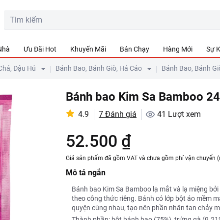
 Nhà
Ưu Đãi Hot
Khuyến Mãi
Bán Chạy
Hàng Mới
Sự K
Chả, Đậu Hủ
Bánh Bao, Bánh Giò, Há Cảo
Bánh Bao, Bánh Gi
Bánh bao Kim Sa Bamboo 2
4.9
7 Đánh giá
41
Lượt xem
52.500 ₫
Giá sản phẩm đã gồm VAT và chưa gồm phí vận chuyển (
Mô tả ngắn
Bánh bao Kim Sa Bamboo lạ mắt và lạ miệng bởi 
theo công thức riêng. Bánh có lớp bột áo mềm 
quyện cùng nhau, tạo nên phần nhân tan chảy mỗ
Thành phần: bột bánh bao (75%), trứng gà (9.21%