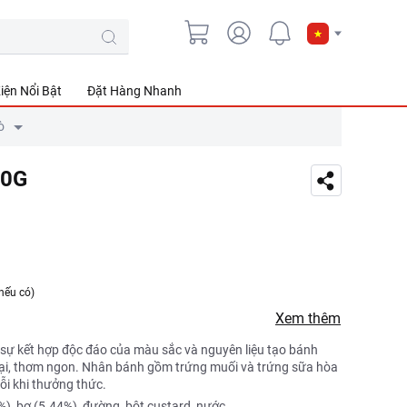
iện Nổi Bật
Đặt Hàng Nhanh
ò
40G
nếu có)
Xem thêm
sự kết hợp độc đáo của màu sắc và nguyên liệu tạo bánh
mại, thơm ngon. Nhân bánh gồm trứng muối và trứng sữa hòa
i khi thưởng thức.
), bơ (5.44%), đường, bột custard, nước.