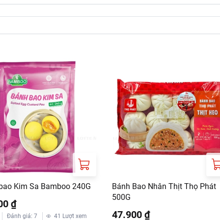
chất tạo xốp, chất điều chỉnh độ acid, chất bảo quản).
ửng, cho sản phẩm vào hấp cách thủy từ 15-20 (phút).
chảo, để dầu sôi, cho sản phẩm vào chảo chiên đến vàng, lấy ra
bao Kim Sa Bamboo 240G
Bánh Bao Nhân Thịt Thọ Phát
500G
00 ₫
47.900 ₫
Đánh giá
:
7
41
Lượt xem