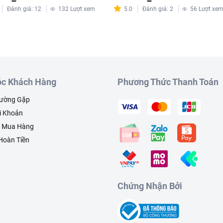
Đánh giá
:
12
132
Lượt xem
5.0
Đánh giá
:
2
56
Lượt xe
c Khách Hàng
Phương Thức Thanh Toán
hường Gặp
i Khoản
h Mua Hàng
 Hoàn Tiền
Chứng Nhận Bởi