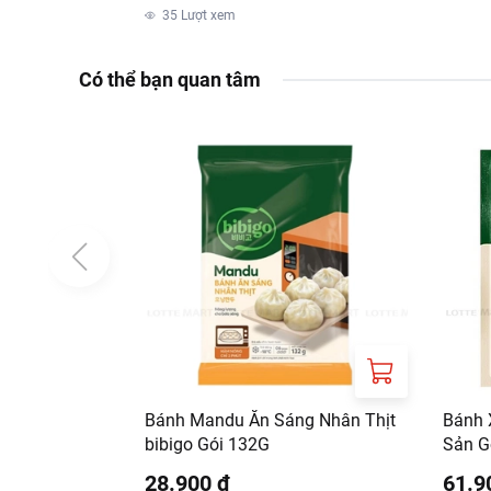
35
Lượt xem
Có thể bạn quan tâm
Hướng dẫn bảo quản
Bảo quản nhiệt độ từ
Thông tin từ LOTTE MA
Đơn giá sản phẩm ch
chính sách tại:
https
Bánh Mandu Ăn Sáng Nhân Thịt
Bánh 
bibigo Gói 132G
Sản G
28.900 ₫
61.9