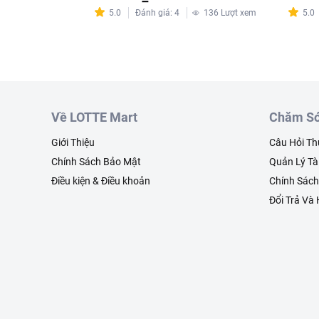
5.0
Đánh giá
:
4
136
Lượt xem
5.0
Về LOTTE Mart
Chăm Só
Giới Thiệu
Câu Hỏi T
Chính Sách Bảo Mật
Quản Lý Tà
Điều kiện & Điều khoản
Chính Sác
Đổi Trả Và