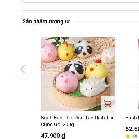
i-ốt, phụ gia thực phẩm (
Hướng dẫn sử dụng
Sản phẩm tương tự
Hấp: Cho nước vào x
Chiên: Cho dầu vào 
Bánh Bao Thọ Phát Tạo Hình Thú
Bánh 
Cưng Gói 200g
52.5
47.900 ₫
4.9