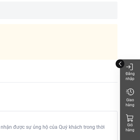
Đăng
nhập
Giao
hàng
Giỏ
 nhận được sự ủng hộ của Quý khách trong thời
hàng
men, bột đậu nành, muối