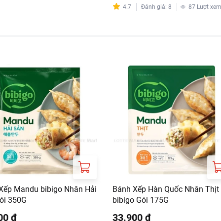
4.7
Đánh giá
:
8
87
Lượt xe
 0 - 5 độ C hoặc ở nhiệt độ -18 độ C.
RT:
ưa gồm phí giao hàng tùy theo khu vực và đơn hàng của Quý k
://www.lottemart.vn/vi-nsg/faq/39
Xếp Mandu bibigo Nhân Hải
Bánh Xếp Hàn Quốc Nhân Thịt
ói 350G
bibigo Gói 175G
00 ₫
33.900 ₫