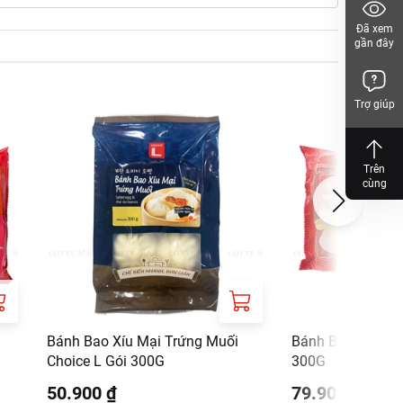
Đã xem
gần đây
Trợ giúp
.
Trên
cùng
Bánh Bao Xíu Mại Trứng Muối
Bánh Bao Hoàng 
Choice L Gói 300G
300G
50.900 ₫
79.900 ₫