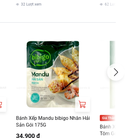
m
32
Lượt xem
62
Lượt xem
hách, vui lòng xem
Bánh Xếp Mandu bibigo Nhân Hải
Sản Gói 175G
Bánh Xếp Hàn Qu
Tôm Gói 300G
34.900 ₫