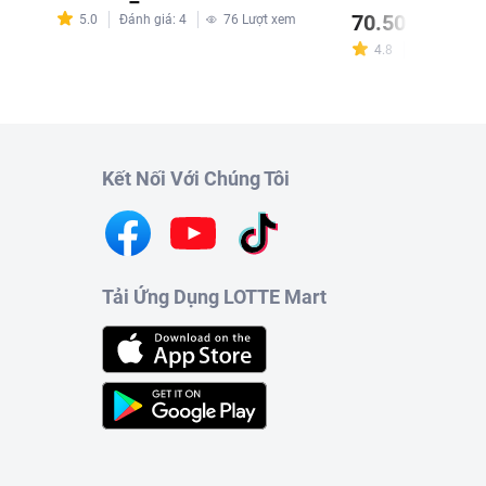
70.500 ₫
m
5.0
Đánh giá
:
4
76
Lượt xem
4.8
Đánh giá
:
7
Kết Nối Với Chúng Tôi
Tải Ứng Dụng LOTTE Mart