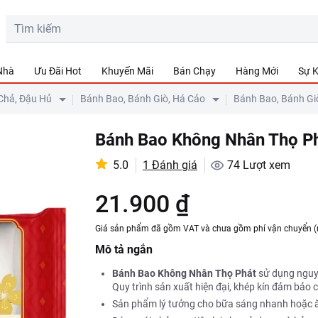
 Nhà
Ưu Đãi Hot
Khuyến Mãi
Bán Chạy
Hàng Mới
Sự K
Chả, Đậu Hủ
Bánh Bao, Bánh Giò, Há Cảo
Bánh Bao, Bánh Gi
Bánh Bao Không Nhân Thọ P
5.0
1 Đánh giá
74
Lượt xem
21.900 ₫
Giá sản phẩm đã gồm VAT và chưa gồm phí vận chuyển (
Mô tả ngắn
Bánh Bao Không Nhân Thọ Phát
sử dụng nguyê
Quy trình sản xuất hiện đại, khép kín đảm bảo
Sản phẩm lý tưởng cho bữa sáng nhanh hoặc ă