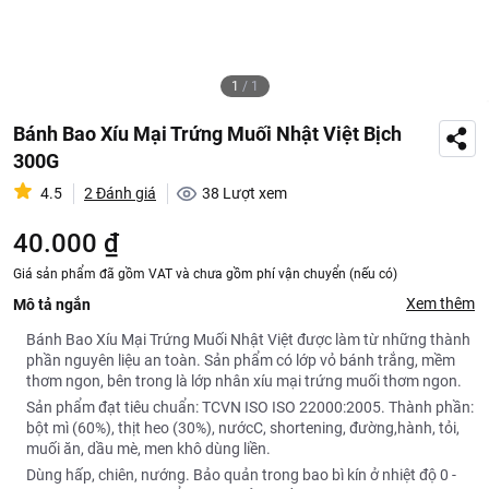
1
/
1
Bánh Bao Xíu Mại Trứng Muối Nhật Việt Bịch
300G
4.5
2 Đánh giá
38
Lượt xem
40.000 ₫
Giá sản phẩm đã gồm VAT và chưa gồm phí vận chuyển (nếu có)
Xem thêm
Mô tả ngắn
Bánh Bao Xíu Mại Trứng Muối Nhật Việt được làm từ những thành
phần nguyên liệu an toàn. Sản phẩm có lớp vỏ bánh trắng, mềm
thơm ngon, bên trong là lớp nhân xíu mại trứng muối thơm ngon.
Sản phẩm đạt tiêu chuẩn: TCVN ISO ISO 22000:2005. Thành phần:
bột mì (60%), thịt heo (30%), nướcC, shortening, đường,hành, tỏi,
muối ăn, dầu mè, men khô dùng liền.
Dùng hấp, chiên, nướng. Bảo quản trong bao bì kín ở nhiệt độ 0 -