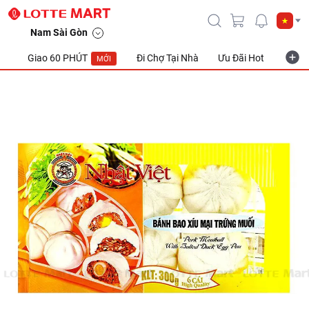
Nam Sài Gòn
Giao 60 PHÚT
Đi Chợ Tại Nhà
Ưu Đãi Hot
Khuyế
MỚI