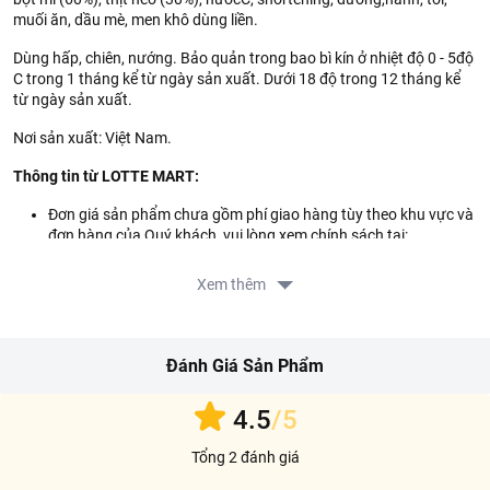
muối ăn, dầu mè, men khô dùng liền.
Dùng hấp, chiên, nướng. Bảo quản trong bao bì kín ở nhiệt độ 0 - 5độ
C trong 1 tháng kể từ ngày sản xuất. Dưới 18 độ trong 12 tháng kể
từ ngày sản xuất.
Nơi sản xuất: Việt Nam.
Thông tin từ LOTTE MART:
Đơn giá sản phẩm chưa gồm phí giao hàng tùy theo khu vực và
đơn hàng của Quý khách, vui lòng xem chính sách tại:
https://www.lottemart.vn/vi-nsg/faq/39
Xem thêm
Đánh Giá Sản Phẩm
4.5
/5
Tổng 2 đánh giá