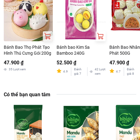
Bánh Bao Thọ Phát Tạo
Bánh bao Kim Sa
Bánh Bao Nhân 
Hình Thú Cưng Gói 200g
Bamboo 240G
Phát 500G
47.900 ₫
52.500 ₫
47.900 ₫
35
Lượt xem
Đánh
42
Lượt
Đánh
4.9
4.7
giá
:
7
xem
giá
:
8
Có thể bạn quan tâm