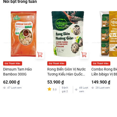
Nổi bật trong tuần
Dimsum Tam Hảo
Rong Biển Giòn Vị Nước
Combo Rong Bi
Bamboo 300G
Tương Kiểu Hàn Quốc
Liền bibigo Vị 
bibigo Gói 50G
4G x 24 Gói
62.000 ₫
53.900 ₫
149.900 ₫
47
Lượt xem
Đánh
48
Lượt
28
Lượt xem
5.0
giá
:
2
xem