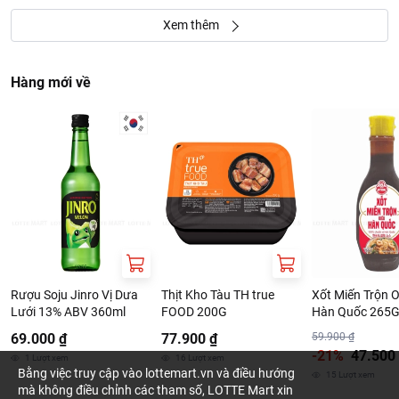
Xem thêm
Hàng mới về
Rượu Soju Jinro Vị Dưa
Thịt Kho Tàu TH true
Xốt Miến Trộn O
Lưới 13% ABV 360ml
FOOD 200G
Hàn Quốc 265
69.000 ₫
77.900 ₫
59.900 ₫
-21%
47.500
1
Lượt xem
16
Lượt xem
Bằng việc truy cập vào lottemart.vn và điều hướng
15
Lượt xem
mà không điều chỉnh các tham số, LOTTE Mart xin