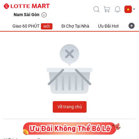
LOTTE Mart Viet Nam
Nam Sài Gòn
Giao 60 PHÚT
Đi Chợ Tại Nhà
Ưu Đãi Hot
Khuyế
MỚI
Về trang chủ