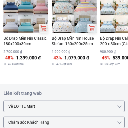
Bộ Drap Mền Nin Classic
Bộ Drap Mền Nin House
Bộ Drap Nin Cal
180x200x30cm
Stefani 160x200x25cm
200 x 30cm (Gi
Ngẫu Nhiên)
2.700.000 ₫
1.900.000 ₫
980.900 ₫
-48%
1.399.000 ₫
-43%
1.079.000 ₫
-45%
539.00
42
Lượt xem
47
Lượt xem
26
Lượt xem
Liên kết trang web
Về LOTTE Mart
Chăm Sóc Khách Hàng