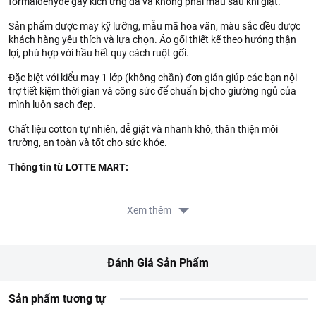
formaldehyde gây kích ứng da và không phai màu sau khi giặt.
Sản phẩm được may kỹ lưỡng, mẫu mã hoa văn, màu sắc đều được
khách hàng yêu thích và lựa chọn. Áo gối thiết kế theo hướng thận
lợi, phù hợp với hầu hết quy cách ruột gối.
Đặc biệt với kiểu may 1 lớp (không chần) đơn giản giúp các bạn nội
trợ tiết kiệm thời gian và công sức để chuẩn bị cho giường ngủ của
mình luôn sạch đẹp.
Chất liệu cotton tự nhiên, dễ giặt và nhanh khô, thân thiện môi
trường, an toàn và tốt cho sức khỏe.
Thông tin từ LOTTE MART:
Đơn giá sản phẩm chưa gồm phí giao hàng tùy theo khu vực và
đơn hàng của Quý khách, vui lòng xem chính sách tại:
Xem thêm
https://www.lottemart.vn/vi-nsg/faq/39
Chính sách bảo hành sản phẩm tại:
https://www.lottemart.vn/vi-nsg/faq/85
Đánh Giá Sản Phẩm
Sản phẩm tương tự