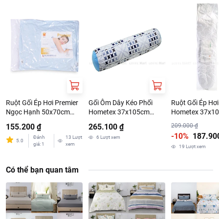
Ruột Gối Ép Hơi Premier
Gối Ôm Dây Kéo Phối
Ruột Gối Ép Hơi
Ngọc Hạnh 50x70cm
Hometex 37x105cm
Hometex 37x1
(Giao Màu Ngẫu Nhiên)
(Giao Màu Ngẫu Nhiên)
155.200 ₫
265.100 ₫
209.000 ₫
-10%
187.90
Đánh
13
Lượt
6
Lượt xem
5.0
giá
:
1
xem
19
Lượt xem
Có thể bạn quan tâm