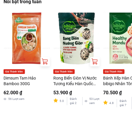
Nổi bật trong tuần
Dimsum Tam Hảo
Rong Biển Giòn Vị Nước
Bánh Xếp Hàn 
Bamboo 300G
Tương Kiểu Hàn Quốc
bibigo Nhân Tô
bibigo Gói 50G
300G
62.000 ₫
53.900 ₫
70.500 ₫
56
Lượt xem
Đánh
53
Lượt
5.0
Đánh
giá
:
2
xem
4.8
giá
:
7