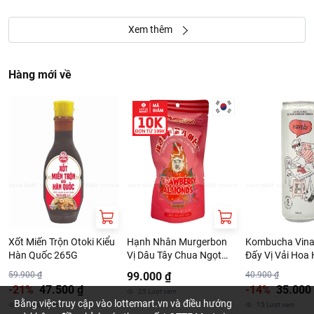
Xem thêm
Hàng mới về
Xốt Miến Trộn Otoki Kiểu
Hạnh Nhân Murgerbon
Kombucha Vina
Hàn Quốc 265G
Vị Dâu Tây Chua Ngọt
Đấy Vị Vải Hoa
180G
320ml
59.900 ₫
99.000 ₫
40.900 ₫
-21%
47.500 ₫
-14%
35.000
25
Lượt xem
Bằng việc truy cập vào lottemart.vn và điều hướng
15
Lượt xem
15
Lượt xem