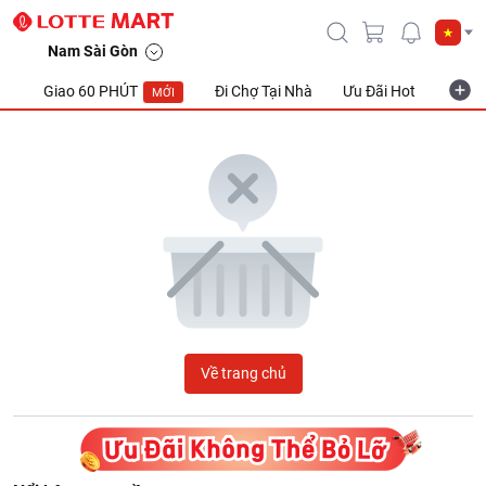
LOTTE Mart Viet Nam
Nam Sài Gòn
Giao 60 PHÚT
Đi Chợ Tại Nhà
Ưu Đãi Hot
Khuyế
MỚI
Về trang chủ