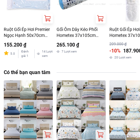
Ruột Gối Ép Hơi Premier
Gối Ôm Dây Kéo Phối
Ruột Gối Ép Hơi
Ngọc Hạnh 50x70cm
Hometex 37x105cm
Hometex 37x1
(Giao Màu Ngẫu Nhiên)
(Giao Màu Ngẫu Nhiên)
155.200 ₫
265.100 ₫
209.000 ₫
-10%
187.90
Đánh
14
Lượt
7
Lượt xem
5.0
giá
:
1
xem
20
Lượt xem
Có thể bạn quan tâm