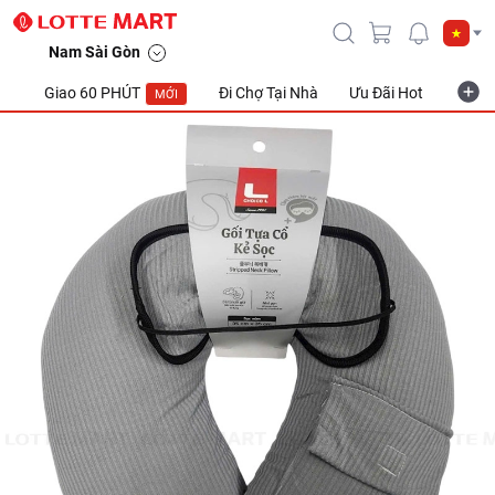
Nam Sài Gòn
Giao 60 PHÚT
Đi Chợ Tại Nhà
Ưu Đãi Hot
Khuyế
MỚI