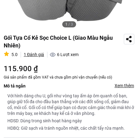
1
/
3
Gối Tựa Cổ Kẻ Sọc Choice L (Giao Màu Ngẫu
Nhiên)
5.0
1 Đánh giá
6
Lượt xem
115.900 ₫
Giá sản phẩm đã gồm VAT và chưa gồm phí vận chuyển (nếu có)
Xem thêm
Mô tả ngắn
Với hình dáng chu U, gối như vòng tay ấm áp ôm quanh cổ bạn,
giúp giữ tối đa cho đầu bạn thẳng với các đốt sống cổ, giảm đau
cổ, mỏi cổ. Gối cổ có thể giúp bạn có được cảm giác thoải mái khi ở
trên máy bay, xe khách hay kể cả ở văn phòng.
HDSD: Dùng trong sinh hoạt hàng ngày
HDBQ: Giữ sạch và tránh nguồn nhiệt, các chất tẩy rửa mạnh.