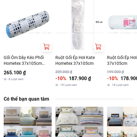
Chính sách bảo hành sản phẩm tại:
https://www.lottemart.vn/vi-nsg/faq/85
Gối Ôm Dây Kéo Phối
Ruột Gối Ép Hơi Kate
Ruột Gối Ép Hơ
Hometex 37x105cm
Hometex 37x105cm
37x105cm
(Giao Màu Ngẫu Nhiên)
265.100 ₫
209.000 ₫
199.000 ₫
-10%
187.900 ₫
-10%
178.90
6
Lượt xem
19
Lượt xem
18
Lượt xem
Có thể bạn quan tâm