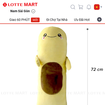
Nam Sài Gòn
Giao 60 PHÚT
Đi Chợ Tại Nhà
Ưu Đãi Hot
Khuyế
MỚI