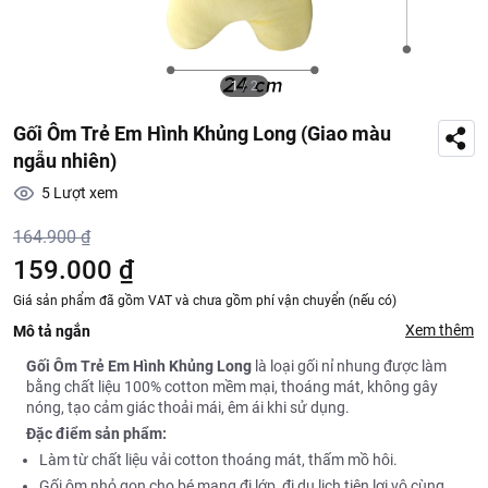
1
/
2
Gối Ôm Trẻ Em Hình Khủng Long (Giao màu
ngẫu nhiên)
5
Lượt xem
164.900 ₫
159.000 ₫
Giá sản phẩm đã gồm VAT và chưa gồm phí vận chuyển (nếu có)
Xem thêm
Mô tả ngắn
Gối Ôm Trẻ Em Hình Khủng Long
là loại gối nỉ nhung được làm
bằng chất liệu 100% cotton mềm mại, thoáng mát, không gây
nóng, tạo cảm giác thoải mái, êm ái khi sử dụng.
Đặc điểm sản phẩm:
Làm từ chất liệu vải cotton thoáng mát, thấm mồ hôi.
Gối ôm nhỏ gọn cho bé mang đi lớp, đi du lịch tiện lợi vô cùng.