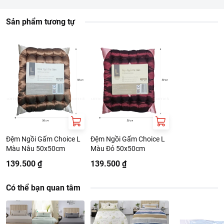
Hướng dẫn sử dụng và bảo quản:
Sản phẩm tương tự
Giặt ở nhiệt độ dưới 30 độ C.
Không làm sạch bằng hóa chất.
Có thể sấy nhẹ ở nhiệt độ thấp.
Ủi ở nhiệt độ dưới 120 độ C.
Nên giặt trước khi sử dụng, giặt xong phơi ngay không nên
ngâm ẩm lâu.
Thông tin nhà cung cấp:
Tên công ty: CÔNG TY CỔ PHẦN MYM VIỆT NAM
Địa chỉ: 84/86/8 Tân Sơn Nhì, Phường Tân Sơn Nhì, TP Hồ Chí
Minh, Việt Nam
Đệm Ngồi Gấm Choice L
Đệm Ngồi Gấm Choice L
Màu Nâu 50x50cm
Màu Đỏ 50x50cm
139.500 ₫
139.500 ₫
Có thể bạn quan tâm