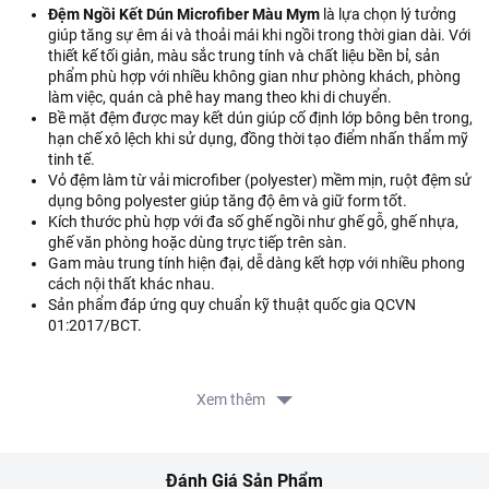
Đệm Ngồi Kết Dún Microfiber Màu Mym
là lựa chọn lý tưởng
giúp tăng sự êm ái và thoải mái khi ngồi trong thời gian dài. Với
thiết kế tối giản, màu sắc trung tính và chất liệu bền bỉ, sản
phẩm phù hợp với nhiều không gian như phòng khách, phòng
làm việc, quán cà phê hay mang theo khi di chuyển.
Bề mặt đệm được may kết dún giúp cố định lớp bông bên trong,
hạn chế xô lệch khi sử dụng, đồng thời tạo điểm nhấn thẩm mỹ
tinh tế.
Vỏ đệm làm từ vải microfiber (polyester) mềm mịn, ruột đệm sử
dụng bông polyester giúp tăng độ êm và giữ form tốt.
Kích thước phù hợp với đa số ghế ngồi như ghế gỗ, ghế nhựa,
ghế văn phòng hoặc dùng trực tiếp trên sàn.
Gam màu trung tính hiện đại, dễ dàng kết hợp với nhiều phong
cách nội thất khác nhau.
Sản phẩm đáp ứng quy chuẩn kỹ thuật quốc gia QCVN
01:2017/BCT.
Thông số sản phẩm:
Xem thêm
Kích thước: 40x40x3cm
Chất liệu vỏ: 100% Polyester (Microfiber)
Chất liệu ruột: 100% sợi polyester
Số hiệu tiêu chuẩn: TCCS: 33:2018/MYM-VIETNAM
Đánh Giá Sản Phẩm