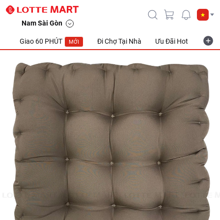
Nam Sài Gòn
Giao 60 PHÚT
Đi Chợ Tại Nhà
Ưu Đãi Hot
Khuyế
MỚI