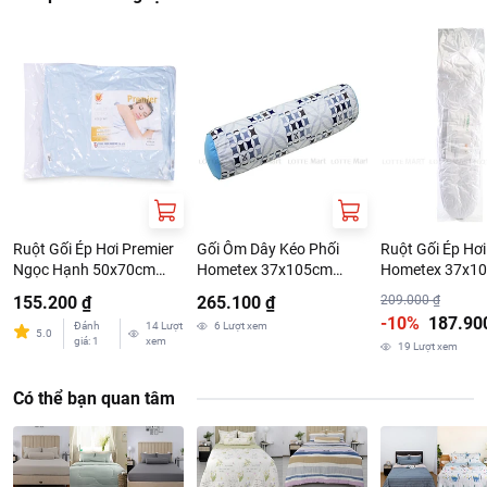
Ruột Gối Ép Hơi Premier
Gối Ôm Dây Kéo Phối
Ruột Gối Ép Hơi
Ngọc Hạnh 50x70cm
Hometex 37x105cm
Hometex 37x1
(Giao Màu Ngẫu Nhiên)
(Giao Màu Ngẫu Nhiên)
155.200 ₫
265.100 ₫
209.000 ₫
-10%
187.90
Đánh
14
Lượt
6
Lượt xem
5.0
giá
:
1
xem
19
Lượt xem
Có thể bạn quan tâm