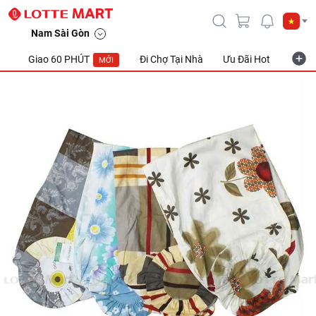
Nam Sài Gòn
Giao 60 PHÚT
Đi Chợ Tại Nhà
Ưu Đãi Hot
Khuyế
MỚI