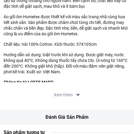
tạo sự thông thoáng cho người nằm. Bên cạnh đó, chất liệu này có
đặc tính dễ giặt sạch, mau khô và ít bám bụi.
Áo gối ôm Hometex được thiết kế với màu sắc trang nhã cùng họa
tiết xinh xắn. Sản phẩm được chăm chút từng chi tiết, đường may
chắc chắn và bền đẹp. Đặc tính nhẹ, bền, dễ giặt sạch và nhanh khô
cũng là ưu điểm của áo gối ôm Hometex.
Chất liệu: Vải 100% Cotton. Kích thước: 37X105cm
Hướng dẫn sử dụng: Giặt trước khi sử dụng. Được giặt máy, nước
không quá 40°C. Không dùng thuốc tẩy chứa Clo. Ủi nóng từ 160°C
đến 200°C. Không giặt khô (hấp). Đối với màu đậm: nên giặt riêng,
phơi bề trái. Xuất xứ: Việt Nam.
Thông tin từ LOTTE MART:
Đơn giá sản phẩm chưa gồm phí giao hàng tùy theo khu vực và
Xem thêm
đơn hàng của Quý khách, vui lòng xem chính sách tại:
https://www.lottemart.vn/vi-nsg/faq/39
Chính sách bảo hành sản phẩm tại:
https://www.lottemart.vn/vi-nsg/faq/85
Đánh Giá Sản Phẩm
Sản phẩm tương tự