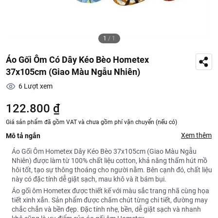
1
/
1
Áo Gối Ôm Có Dây Kéo Bèo Hometex
37x105cm (Giao Màu Ngẫu Nhiên)
6
Lượt xem
122.800 ₫
Giá sản phẩm đã gồm VAT và chưa gồm phí vận chuyển (nếu có)
Xem thêm
Mô tả ngắn
Áo Gối Ôm Hometex Dây Kéo Bèo 37x105cm (Giao Màu Ngẫu
Nhiên) được làm từ 100% chất liệu cotton, khả năng thấm hút mồ
hôi tốt, tạo sự thông thoáng cho người nằm. Bên cạnh đó, chất liệu
này có đặc tính dễ giặt sạch, mau khô và ít bám bụi.
Áo gối ôm Hometex được thiết kế với màu sắc trang nhã cùng họa
tiết xinh xắn. Sản phẩm được chăm chút từng chi tiết, đường may
chắc chắn và bền đẹp. Đặc tính nhẹ, bền, dễ giặt sạch và nhanh