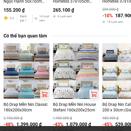
Ngọc Hạnh 50x70cm
Hometex 37x105cm
Hometex 37x1
(Giao Màu Ngẫu Nhiên)
(Giao Màu Ngẫu Nhiên)
155.200 ₫
265.100 ₫
209.000 ₫
-10%
187.90
Đánh
14
Lượt
6
Lượt xem
5.0
giá
:
1
xem
19
Lượt xem
Có thể bạn quan tâm
Bộ Drap Mền Nin Classic
Bộ Drap Mền Nin House
Bộ Drap Nin Cal
180x200x30cm
Stefani 160x200x25cm
200 x 30cm (Gi
Ngẫu Nhiên)
2.700.000 ₫
1.900.000 ₫
980.900 ₫
-48%
1.399.000 ₫
-43%
1.079.000 ₫
-45%
539.00
42
Lượt xem
47
Lượt xem
26
Lượt xem