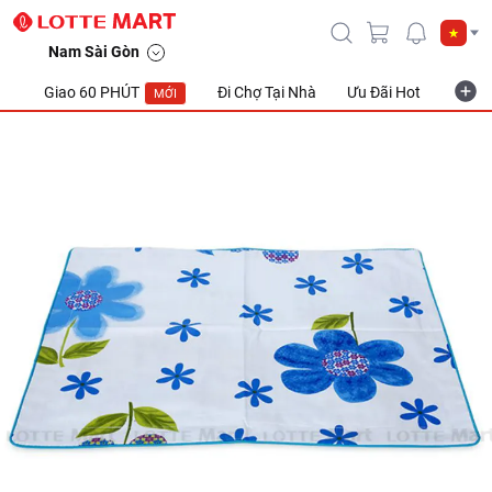
Nam Sài Gòn
Giao 60 PHÚT
Đi Chợ Tại Nhà
Ưu Đãi Hot
Khuyế
MỚI