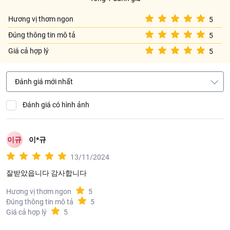
tiếp. Sau khi mở bao bì: ép không khí trong bao bì ra ngoài và
buộc kín, bảo quản trong ngăn mát tủ lạnh để tránh bột bị vón
Hương vị thơm ngon
5
cục.
Đúng thông tin mô tả
5
Thông tin từ LOTTE MART:
Giá cả hợp lý
5
Đơn giá sản phẩm chưa gồm phí giao hàng tùy theo khu vực và
đơn hàng của Quý khách, vui lòng xem chính sách tại:
Đánh giá mới nhất
https://www.lottemart.vn/vi-nsg/faq/39
Đánh giá có hình ảnh
이규
이*규
13/11/2024
잘받았읍니다 감사합니다
Hương vị thơm ngon
5
Đúng thông tin mô tả
5
Giá cả hợp lý
5