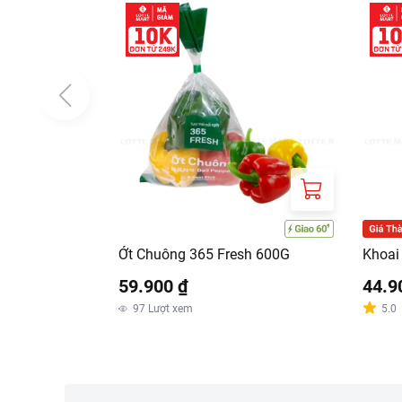
Ớt Chuông 365 Fresh 600G
Khoai
59.900 ₫
44.9
97
Lượt xem
5.0