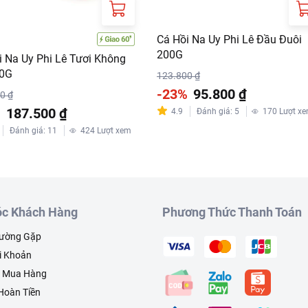
Cá Hồi Na Uy Phi Lê Đầu Đuôi
200G
i Na Uy Phi Lê Tươi Không
00G
123.800 ₫
-23%
95.800 ₫
0 ₫
%
187.500 ₫
4.9
Đánh giá
:
5
170
Lượt x
Đánh giá
:
11
424
Lượt xem
c Khách Hàng
Phương Thức Thanh Toán
hường Gặp
i Khoản
h Mua Hàng
 Hoàn Tiền