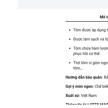
Mô t
Tôm được áp dụng th
Được làm sạch và lột
Tôm chứa hàm lượng 
phục hồi cơ thể.
Thịt tôm vị giòn ng
tôm,...
Hướng dẫn bảo quản:
Bả
Gợi ý món ngon:
Chế biến
Xuất xứ:
Việt Nam.
Thông tin từ LOTTE MA