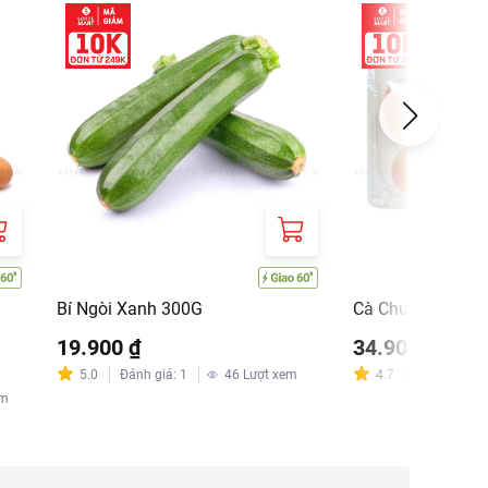
Bí Ngòi Xanh 300G
Cà Chua 365 Fre
19.900 ₫
34.900 ₫
5.0
Đánh giá
:
1
46
Lượt xem
4.7
Đánh giá
:
4
em