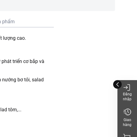
n phẩm
t lượng cao.
phát triển cơ bắp và
 nướng bơ tỏi, salad
Đăng
nhập
ad tôm,...
Giao
hàng