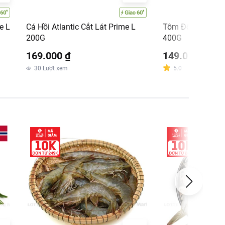
e L
Cá Hồi Atlantic Cắt Lát Prime L
Tôm Đông Lạnh 
200G
400G
169.000 ₫
149.000 ₫
30
Lượt xem
5.0
Đánh giá
:
7