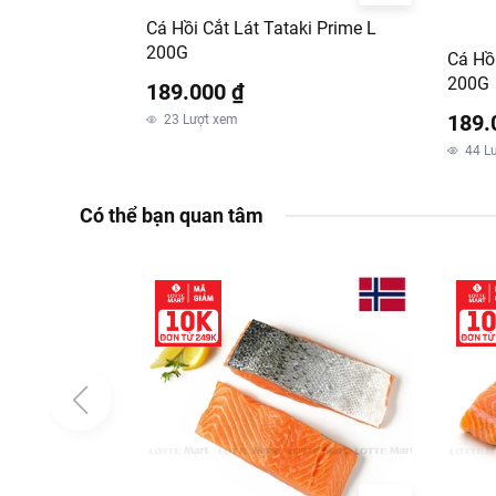
Cá Hồi Cắt Lát Tataki Prime L
200G
Cá Hồi
200G
189.000 ₫
189.
23
Lượt xem
44
L
Có thể bạn quan tâm