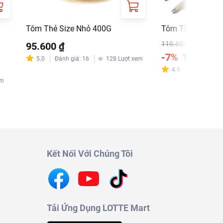
Tôm Thẻ Size Nhỏ 400G
Tôm Thẻ Size Lớ
119.600 ₫
95.600 ₫
-7%
111.600 
5.0
Đánh giá
:
16
128
Lượt xem
4.9
Đánh giá
:
7
em
Kết Nối Với Chúng Tôi
Tải Ứng Dụng LOTTE Mart