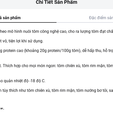
Chi Tiết Sản Phẩm
ả sản phẩm
Đặc điểm sả
eo mô hình nuôi tôm công nghệ cao, cho ra lượng tôm đạt chấ
 vỏ, tiện lợi khi sử dụng.
protein cao (khoảng 20g protein/100g tôm), dễ hấp thu, hỗ trợ 
ọt. Thích hợp cho mọi món ngon: tôm chiên xù, tôm rim mặn, tôm
o quản nhiệt độ -18 độ C.
 tùy thích như tôm chiên xù, tôm rim mặn, tôm nướng bơ tỏi, sal
RT: