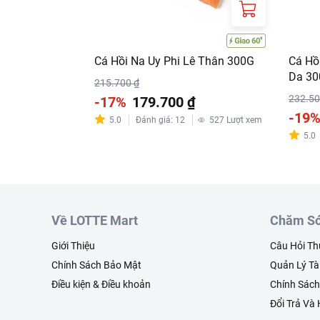
Cá Hồi Na Uy Phi Lê Thân 300G
Cá Hồ
Da 3
215.700 ₫
232.50
-17%
179.700 ₫
-19
5.0
Đánh giá
:
12
527
Lượt xem
5.0
Về LOTTE Mart
Chăm Só
Giới Thiệu
Câu Hỏi T
Chính Sách Bảo Mật
Quản Lý Tà
Điều kiện & Điều khoản
Chính Sác
Đổi Trả Và