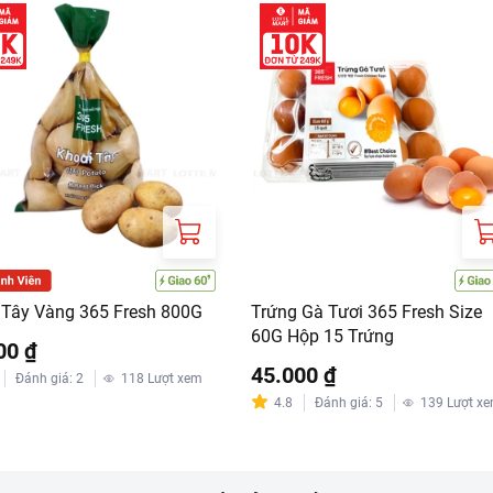
 Tây Vàng 365 Fresh 800G
Trứng Gà Tươi 365 Fresh Size
60G Hộp 15 Trứng
00 ₫
45.000 ₫
Đánh giá
:
2
118
Lượt xem
4.8
Đánh giá
:
5
139
Lượt x